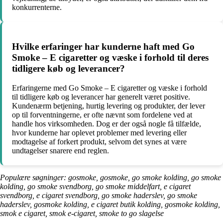
konkurrenterne.
Hvilke erfaringer har kunderne haft med Go
Smoke – E cigaretter og væske i forhold til deres
tidligere køb og leverancer?
Erfaringerne med Go Smoke – E cigaretter og væske i forhold
til tidligere køb og leverancer har generelt været positive.
Kundenærm betjening, hurtig levering og produkter, der lever
op til forventningerne, er ofte nævnt som fordelene ved at
handle hos virksomheden. Dog er der også nogle få tilfælde,
hvor kunderne har oplevet problemer med levering eller
modtagelse af forkert produkt, selvom det synes at være
undtagelser snarere end reglen.
Populære søgninger: gosmoke, gosmoke, go smoke kolding, go smoke
kolding, go smoke svendborg, go smoke middelfart, e cigaret
svendborg, e cigaret svendborg, go smoke haderslev, go smoke
haderslev, gosmoke kolding, e cigaret butik kolding, gosmoke kolding,
smok e cigaret, smok e-cigaret, smoke to go slagelse