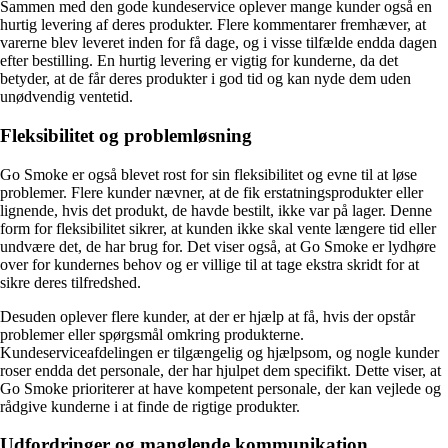
Sammen med den gode kundeservice oplever mange kunder også en
hurtig levering af deres produkter. Flere kommentarer fremhæver, at
varerne blev leveret inden for få dage, og i visse tilfælde endda dagen
efter bestilling. En hurtig levering er vigtig for kunderne, da det
betyder, at de får deres produkter i god tid og kan nyde dem uden
unødvendig ventetid.
Fleksibilitet og problemløsning
Go Smoke er også blevet rost for sin fleksibilitet og evne til at løse
problemer. Flere kunder nævner, at de fik erstatningsprodukter eller
lignende, hvis det produkt, de havde bestilt, ikke var på lager. Denne
form for fleksibilitet sikrer, at kunden ikke skal vente længere tid eller
undvære det, de har brug for. Det viser også, at Go Smoke er lydhøre
over for kundernes behov og er villige til at tage ekstra skridt for at
sikre deres tilfredshed.
Desuden oplever flere kunder, at der er hjælp at få, hvis der opstår
problemer eller spørgsmål omkring produkterne.
Kundeserviceafdelingen er tilgængelig og hjælpsom, og nogle kunder
roser endda det personale, der har hjulpet dem specifikt. Dette viser, at
Go Smoke prioriterer at have kompetent personale, der kan vejlede og
rådgive kunderne i at finde de rigtige produkter.
Udfordringer og manglende kommunikation