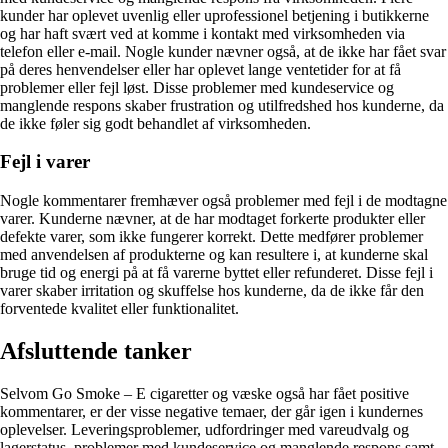
kunder har oplevet uvenlig eller uprofessionel betjening i butikkerne
og har haft svært ved at komme i kontakt med virksomheden via
telefon eller e-mail. Nogle kunder nævner også, at de ikke har fået svar
på deres henvendelser eller har oplevet lange ventetider for at få
problemer eller fejl løst. Disse problemer med kundeservice og
manglende respons skaber frustration og utilfredshed hos kunderne, da
de ikke føler sig godt behandlet af virksomheden.
Fejl i varer
Nogle kommentarer fremhæver også problemer med fejl i de modtagne
varer. Kunderne nævner, at de har modtaget forkerte produkter eller
defekte varer, som ikke fungerer korrekt. Dette medfører problemer
med anvendelsen af produkterne og kan resultere i, at kunderne skal
bruge tid og energi på at få varerne byttet eller refunderet. Disse fejl i
varer skaber irritation og skuffelse hos kunderne, da de ikke får den
forventede kvalitet eller funktionalitet.
Afsluttende tanker
Selvom Go Smoke – E cigaretter og væske også har fået positive
kommentarer, er der visse negative temaer, der går igen i kundernes
oplevelser. Leveringsproblemer, udfordringer med vareudvalg og
lagerstatus, problemer med kundeservice og manglende respons samt