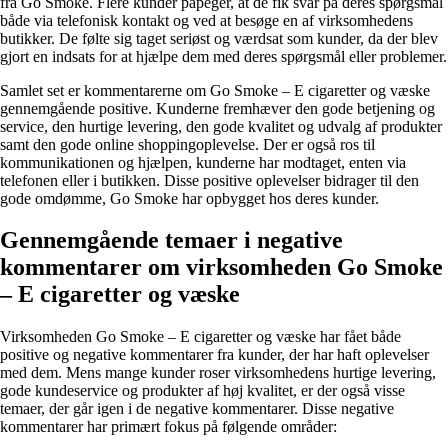
fra Go Smoke. Flere kunder påpeger, at de fik svar på deres spørgsmål
både via telefonisk kontakt og ved at besøge en af virksomhedens
butikker. De følte sig taget seriøst og værdsat som kunder, da der blev
gjort en indsats for at hjælpe dem med deres spørgsmål eller problemer.
Samlet set er kommentarerne om Go Smoke – E cigaretter og væske
gennemgående positive. Kunderne fremhæver den gode betjening og
service, den hurtige levering, den gode kvalitet og udvalg af produkter
samt den gode online shoppingoplevelse. Der er også ros til
kommunikationen og hjælpen, kunderne har modtaget, enten via
telefonen eller i butikken. Disse positive oplevelser bidrager til den
gode omdømme, Go Smoke har opbygget hos deres kunder.
Gennemgående temaer i negative
kommentarer om virksomheden Go Smoke
– E cigaretter og væske
Virksomheden Go Smoke – E cigaretter og væske har fået både
positive og negative kommentarer fra kunder, der har haft oplevelser
med dem. Mens mange kunder roser virksomhedens hurtige levering,
gode kundeservice og produkter af høj kvalitet, er der også visse
temaer, der går igen i de negative kommentarer. Disse negative
kommentarer har primært fokus på følgende områder: