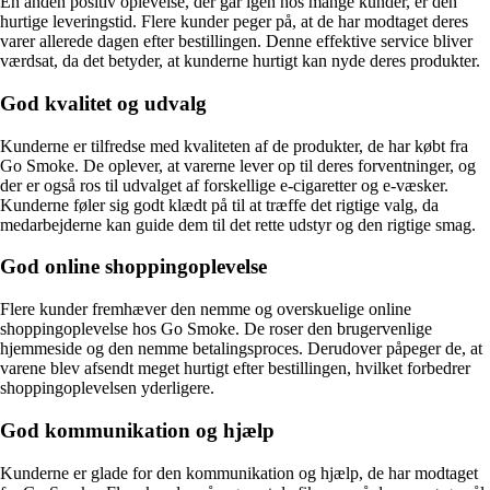
En anden positiv oplevelse, der går igen hos mange kunder, er den
hurtige leveringstid. Flere kunder peger på, at de har modtaget deres
varer allerede dagen efter bestillingen. Denne effektive service bliver
værdsat, da det betyder, at kunderne hurtigt kan nyde deres produkter.
God kvalitet og udvalg
Kunderne er tilfredse med kvaliteten af de produkter, de har købt fra
Go Smoke. De oplever, at varerne lever op til deres forventninger, og
der er også ros til udvalget af forskellige e-cigaretter og e-væsker.
Kunderne føler sig godt klædt på til at træffe det rigtige valg, da
medarbejderne kan guide dem til det rette udstyr og den rigtige smag.
God online shoppingoplevelse
Flere kunder fremhæver den nemme og overskuelige online
shoppingoplevelse hos Go Smoke. De roser den brugervenlige
hjemmeside og den nemme betalingsproces. Derudover påpeger de, at
varene blev afsendt meget hurtigt efter bestillingen, hvilket forbedrer
shoppingoplevelsen yderligere.
God kommunikation og hjælp
Kunderne er glade for den kommunikation og hjælp, de har modtaget