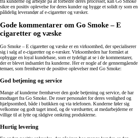
fra kunderne og arbejde på at forbedre deres processer, kan Go Smoke
sikre en positiv oplevelse for deres kunder og bygge et solidt ry som en
pålidelig leverandør af e-cigaretter og væsker.
Gode kommentarer om Go Smoke – E
cigaretter og væske
Go Smoke – E cigaretter og væske er en virksomhed, der specialiserer
sig i salg af e-cigaretter og e-væsker. Virksomheden har formået at
opbygge en loyal kundebase, som er tydeligt at se i de kommentarer,
der er blevet indsamlet fra kunderne. Her er nogle af de gennemgående
temaer, som fremhæver de positive oplevelser med Go Smoke:
God betjening og service
Mange af kunderne fremhæver den gode betjening og service, de har
modtaget fra Go Smoke. De roser personalet for deres venlighed og
hjælpsomhed, både i butikken og via telefonen. Kunderne føler sig
velkomne og godt taget imod, og de værdsætter, at medarbejderne er
villige til at lytte og rådgive omkring produkterne.
Hurtig levering