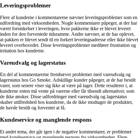
Leveringsproblemer
Flere af kunderne i kommentarerne nævner leveringsproblemer som en
udfordring med virksomheden. Nogle kommentarer påpeger, at der har
været forsinkelser i leveringen, hvor pakkerne ikke er blevet leveret
inden for den forventede tidsramme. Andre nævner, at de har oplevet,
at pakken er blevet sendt til en forkert leveringsadresse eller ikke blevet
leveret overhovedet. Disse leveringsproblemer medfører frustration og
irritation hos kunderne.
Vareudvalg og lagerstatus
En del af kommentarerne fremhæver problemer med vareudvalg og
lagerstatus hos Go Smoke. Adskillige kunder påpeger, at de har bestilt
varer, som senere viser sig ikke at være på lager. Dette resulterer i, at
kunderne enten må vente på varerne eller får tilsendt alternativer, som
de ikke ønsker. Disse udfordringer med vareudvalg og lagerstatus
skaber utilfredshed hos kunderne, da de ikke modtager de produkter,
de havde bestilt og forventet at få.
Kundeservice og manglende respons
Et andet tema, der går igen i de negative kommentarer, er problemer
med kundeservice og manglende respons fra virksomheden. Flere