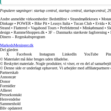
Populære søgninger: startup central, startup central, startupcentral, 29
Andre anmeldte virksomheder:
Bedsttilfest
•
Strandmøllekroen
•
Motat
Dinkage
•
POWER
•
Bike Pit
•
Leasys Italia
•
Tucan Club
•
Evida
•
K
Strand
•
Flattered
•
Vagabond Tours
•
Perfekttrend
•
Minkøbmand
•
Sl
design
•
RammeShoppen.dk
•
3F – Danmarks stærkeste fagforening
•
Dinero – Regnskabsprogram
MarkedsMeninger.dk
Del glæden
X
Facebook
Instagram
LinkedIn
YouTube
Pin
© Materialet må ikke bruges uden tilladelse.
© Beskyttet materiale. Nogle produkter, vi viser, er en del af samarbejd
© Denne side er underlagt ophavsret. Vi arbejder med affiliatepartnere 
Partnerskab
Annoncør
Donor
Formidler
Allieret
Pressekontakt
Henvendelse
Sammenhold
Bliv opdateret