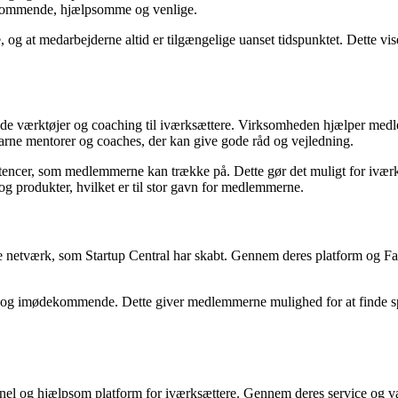
kommende, hjælpsomme og venlige.
, og at medarbejderne altid er tilgængelige uanset tidspunktet. Dette 
lde værktøjer og coaching til iværksættere. Virksomheden hjælper medl
arne mentorer og coaches, der kan give gode råd og vejledning.
encer, som medlemmerne kan trække på. Dette gør det muligt for iværksæ
og produkter, hvilket er til stor gavn for medlemmerne.
 netværk, som Startup Central har skabt. Gennem deres platform og Fa
 og imødekommende. Dette giver medlemmerne mulighed for at finde spar
ionel og hjælpsom platform for iværksættere. Gennem deres service og 