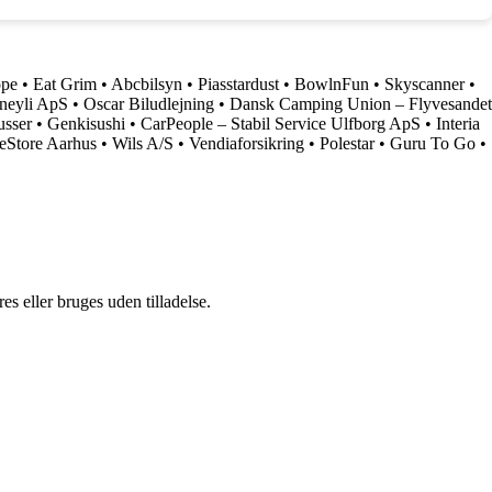
ope
•
Eat Grim
•
Abcbilsyn
•
Piasstardust
•
BowlnFun
•
Skyscanner
•
neyli ApS
•
Oscar Biludlejning
•
Dansk Camping Union – Flyvesandet
usser
•
Genkisushi
•
CarPeople – Stabil Service Ulfborg ApS
•
Interia
eStore Aarhus
•
Wils A/S
•
Vendiaforsikring
•
Polestar
•
Guru To Go
•
s eller bruges uden tilladelse.