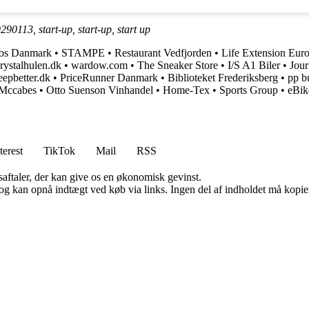
290113, start-up, start-up, start up
os Danmark
•
STAMPE
•
Restaurant Vedfjorden
•
Life Extension Eur
rystalhulen.dk
•
wardow.com
•
The Sneaker Store
•
I/S A1 Biler
•
Jour
eepbetter.dk
•
PriceRunner Danmark
•
Biblioteket Frederiksberg
•
pp b
Mccabes
•
Otto Suenson Vinhandel
•
Home-Tex
•
Sports Group
•
eBik
terest
TikTok
Mail
RSS
saftaler, der kan give os en økonomisk gevinst.
og kan opnå indtægt ved køb via links. Ingen del af indholdet må kopiere