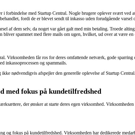
ter i forbindelse med Startup Central. Nogle brugere oplever svært ve
behandlet, fordi de er blevet sendt til inkasso uden forudgående varsel 
rsel af dem selv, da noget var gået galt med min betaling. Troede alting 
en bliver spammet med flere mails om ugen, hvilket, ud over at være en e
tral. Virksomheden får ros for deres omfattende netværk, gode sparring 
med inkassoprocessen og spammails.
ikke nødvendigvis afspejler den generelle oplevelse af Startup Central. 
ed med fokus på kundetilfredshed
 iværksættere, der ønsker at starte deres egen virksomhed. Virksomheden
ng og fokus på kundetilfredshed. Virksomheden har dedikerede medarbejd