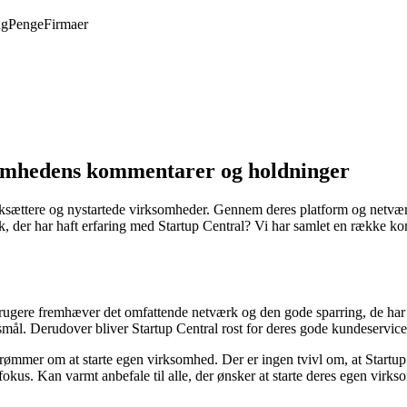
ng
Penge
Firmaer
somhedens kommentarer og holdninger
ærksættere og nystartede virksomheder. Gennem deres platform og netvær
k, der har haft erfaring med Startup Central? Vi har samlet en række ko
gere fremhæver det omfattende netværk og den gode sparring, de har fåe
mål. Derudover bliver Startup Central rost for deres gode kundeservice 
drømmer om at starte egen virksomhed. Der er ingen tvivl om, at Startup
fokus. Kan varmt anbefale til alle, der ønsker at starte deres egen virk