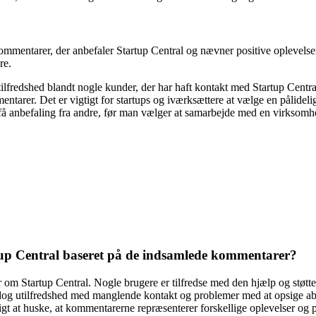
ommentarer, der anbefaler Startup Central og nævner positive oplevelser
re.
lfredshed blandt nogle kunder, der har haft kontakt med Startup Cent
rer. Det er vigtigt for startups og iværksættere at vælge en pålidelig o
 få anbefaling fra andre, før man vælger at samarbejde med en virksomh
up Central baseret på de indsamlede kommentarer?
 om Startup Central. Nogle brugere er tilfredse med den hjælp og støtte
dog utilfredshed med manglende kontakt og problemer med at opsige ab
igt at huske, at kommentarerne repræsenterer forskellige oplevelser og p