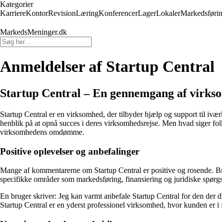
Kategorier
Karriere
Kontor
Revision
Læring
Konferencer
Lager
Lokaler
Markedsføri
MarkedsMeninger.dk
Anmeldelser af Startup Central
Startup Central – En gennemgang af virk
Startup Central er en virksomhed, der tilbyder hjælp og support til iv
henblik på at opnå succes i deres virksomhedsrejse. Men hvad siger fol
virksomhedens omdømme.
Positive oplevelser og anbefalinger
Mange af kommentarerne om Startup Central er positive og rosende. Bru
specifikke områder som markedsføring, finansiering og juridiske spørgs
En bruger skriver: Jeg kan varmt anbefale Startup Central for den der 
Startup Central er en yderst professionel virksomhed, hvor kunden er i 