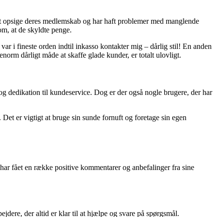
d at opsige deres medlemskab og har haft problemer med manglende
om, at de skyldte penge.
var i fineste orden indtil inkasso kontakter mig – dårlig stil! En anden
norm dårligt måde at skaffe glade kunder, er totalt ulovligt.
og dedikation til kundeservice. Dog er der også nogle brugere, der har
Det er vigtigt at bruge sin sunde fornuft og foretage sin egen
 har fået en række positive kommentarer og anbefalinger fra sine
ere, der altid er klar til at hjælpe og svare på spørgsmål.