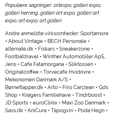
Populære søgninger: artexpo, galleri expo,
galleri hørning, galleri art expo, galleri art
expo, art expo, art galleri
Andre anmeldte virksomheder:
Sportamore
•
About Vintage
•
BECH Personale
•
alternate.dk
•
Fiskars
•
Sneakerzone
•
Footballtravel
•
Winther Automobiler ApS,
Jens
•
Cafe Fatamorgana
•
Sliktossen
•
Originalcoffee
•
Torvecafe Hvidovre
•
Mekonomen Danmark A/S
•
Børneflapper.dk
•
Arto
•
Friis Carclean
•
Gds
Shop
•
Krøgers Familiehave
•
Tindrboost
•
JD Sports
•
euroClinix
•
Maxi Zoo Danmark
•
Sass.dk
•
AniCura
•
Tapogvin
•
Poda Hegn
•