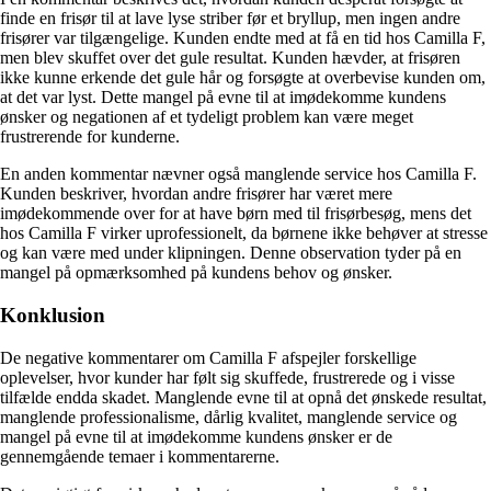
finde en frisør til at lave lyse striber før et bryllup, men ingen andre
frisører var tilgængelige. Kunden endte med at få en tid hos Camilla F,
men blev skuffet over det gule resultat. Kunden hævder, at frisøren
ikke kunne erkende det gule hår og forsøgte at overbevise kunden om,
at det var lyst. Dette mangel på evne til at imødekomme kundens
ønsker og negationen af ​​et tydeligt problem kan være meget
frustrerende for kunderne.
En anden kommentar nævner også manglende service hos Camilla F.
Kunden beskriver, hvordan andre frisører har været mere
imødekommende over for at have børn med til frisørbesøg, mens det
hos Camilla F virker uprofessionelt, da børnene ikke behøver at stresse
og kan være med under klipningen. Denne observation tyder på en
mangel på opmærksomhed på kundens behov og ønsker.
Konklusion
De negative kommentarer om Camilla F afspejler forskellige
oplevelser, hvor kunder har følt sig skuffede, frustrerede og i visse
tilfælde endda skadet. Manglende evne til at opnå det ønskede resultat,
manglende professionalisme, dårlig kvalitet, manglende service og
mangel på evne til at imødekomme kundens ønsker er de
gennemgående temaer i kommentarerne.