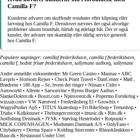
Camilla F?
Kunderne advarer om skuffende resultater efter klipning eller
farvning hos Camilla F. Derudover nævnes der også alvorlige
problemer såsom brandsår, hårtab og ødelagt hår. Der er også
kunder, der advarer om skamklip eller dårlig service generelt
hos Camilla F.
Populære søgninger: camillaf frederikshavn, camilla f frederikshavn,
camilla f, bedste frisør frederikshavn, sallymane aalborg, sallymane
Andre anmeldte virksomheder:
Mr Green Casino
•
Mannaz
•
ABC
Lavpris
•
Horisont Rejser
•
Check Point Travel
•
DanCenter
•
Møll ,
Brødrene
•
180 App – Se, hvem der ringer
•
Nissan
•
Cider
•
Autoworld
•
Allente
•
Saesonvine
•
Byens Burger Aarhus
•
SlankeDoktor.dk
•
Boozt.com
•
Npinvestor.dk
•
Popermo Forsikring
•
wizzair.com
•
VW Naestved
•
Frederiksberg El
•
Growbix
•
WagyuPusher ApS
•
TITUS Skateshop
•
Fri BikeShop
•
Temashop
•
Triaba
•
Kalkknuser
•
Theburgerconcept
•
imusic.dk
•
Rito.dk
•
Justfishing Denmark
•
JYSK
•
Støvlsig Hestefoder
•
Rotpunkt
•
MILK COPENHAGEN
•
Modstrøm Danmark A/S
•
OnlyFans
•
Citybakery
•
Derma Space
•
Kolding Storcenter
•
Rhinoklinikken
•
Baur.dk
•
Restaurant Under Uret