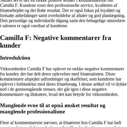
Samlet set er der en række positive temaer i kommentarerne om
Camilla F. Kundene roser den professionelle service, kvaliteten af
frisørarbejdet og det flotte resultat. Der er også fokus på loyalitet og
fortsatte anbefalinger samt overholdelse af aftaler og god planlægning.
Den personlige og individuelle tilgang samt den behagelige atmosfære
i salonen er også værdsat af kunderne.
Camilla F: Negative kommentarer fra
kunder
Introduktion
Virksomheden Camilla F har oplevet en række negative kommentarer
fra kunder, der har delt deres oplevelser med frisørsalonen. Disse
kommentarer afspejler udfordringer og skuffelser, som kunderne har
oplevet i forbindelse med deres frisørbesøg. I denne artikel vil vi dykke
ned i de gennemgående temaer, der går igen i disse negative
kommentarer og diskutere, hvad det kan betyde for virksomheden.
Manglende evne til at opnå ønsket resultat og
manglende professionalisme
Flere af kommentarerne nævner, at frisørerne hos Camilla F har haft