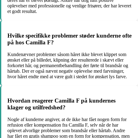
deres hår er blevet ødelagt. Andre har dog haft positive
oplevelser med professionelle og venlige frisører, der har leveret
et godt resultat.
Hvilke specifikke problemer støder kunderne ofte
på hos Camilla F?
Kundenævner problemer såsom håret ikke blevet klippet som
ønsket eller på billedet, klipning der resulterede i skævt eller
forkortet hår, og permanentbehandling der førte til brandsår og
hårtab. Der er også nævnt negativ oplevelse med farvninger,
hvor håret endte med at være gult i stedet for ønsket lys farve.
Hvordan reagerer Camilla F på kundernes
klager og utilfredshed?
Nogle af kunderne angiver, at de ikke har fået nogen form for
refusion eller kompensation fra Camilla F, selv når de har
oplevet alvorlige problemer som brandsår eller hårtab. Andre
har fået en gratis shampoo som en form for kompensation, men