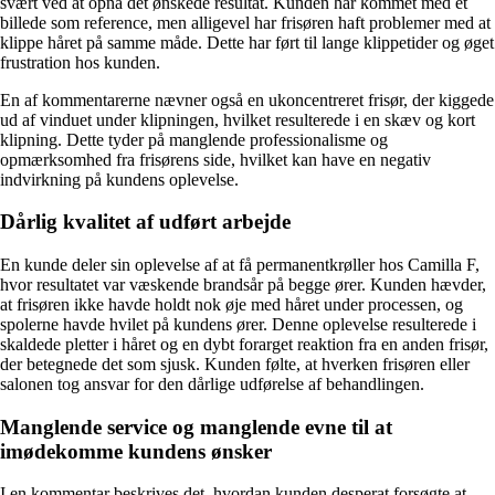
svært ved at opnå det ønskede resultat. Kunden har kommet med et
billede som reference, men alligevel har frisøren haft problemer med at
klippe håret på samme måde. Dette har ført til lange klippetider og øget
frustration hos kunden.
En af kommentarerne nævner også en ukoncentreret frisør, der kiggede
ud af vinduet under klipningen, hvilket resulterede i en skæv og kort
klipning. Dette tyder på manglende professionalisme og
opmærksomhed fra frisørens side, hvilket kan have en negativ
indvirkning på kundens oplevelse.
Dårlig kvalitet af udført arbejde
En kunde deler sin oplevelse af at få permanentkrøller hos Camilla F,
hvor resultatet var væskende brandsår på begge ører. Kunden hævder,
at frisøren ikke havde holdt nok øje med håret under processen, og
spolerne havde hvilet på kundens ører. Denne oplevelse resulterede i
skaldede pletter i håret og en dybt forarget reaktion fra en anden frisør,
der betegnede det som sjusk. Kunden følte, at hverken frisøren eller
salonen tog ansvar for den dårlige udførelse af behandlingen.
Manglende service og manglende evne til at
imødekomme kundens ønsker
I en kommentar beskrives det, hvordan kunden desperat forsøgte at