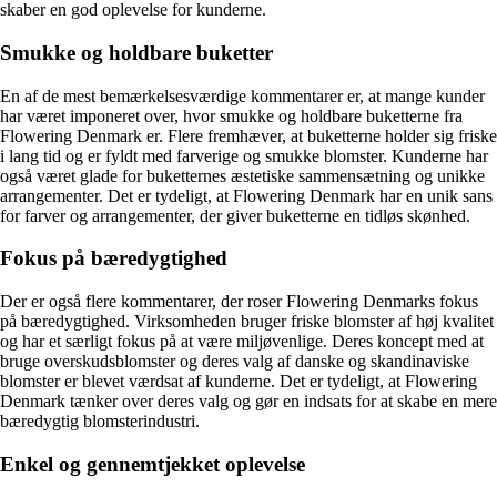
skaber en god oplevelse for kunderne.
Smukke og holdbare buketter
En af de mest bemærkelsesværdige kommentarer er, at mange kunder
har været imponeret over, hvor smukke og holdbare buketterne fra
Flowering Denmark er. Flere fremhæver, at buketterne holder sig friske
i lang tid og er fyldt med farverige og smukke blomster. Kunderne har
også været glade for buketternes æstetiske sammensætning og unikke
arrangementer. Det er tydeligt, at Flowering Denmark har en unik sans
for farver og arrangementer, der giver buketterne en tidløs skønhed.
Fokus på bæredygtighed
Der er også flere kommentarer, der roser Flowering Denmarks fokus
på bæredygtighed. Virksomheden bruger friske blomster af høj kvalitet
og har et særligt fokus på at være miljøvenlige. Deres koncept med at
bruge overskudsblomster og deres valg af danske og skandinaviske
blomster er blevet værdsat af kunderne. Det er tydeligt, at Flowering
Denmark tænker over deres valg og gør en indsats for at skabe en mere
bæredygtig blomsterindustri.
Enkel og gennemtjekket oplevelse