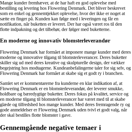
Mange kunder fremhæver, at de har haft en god oplevelse med
bestilling og levering hos Flowering Denmark. Det bliver beskrevet
som en enkel og gennemtjekket oplevelse, hvor der ikke er noget at
sætte en finger på. Kunden kan følge med i leveringen og får en
notifikation, når buketten er leveret. Der har også været ros til den
flotte indpakning og det tilbehør, der følger med buketterne.
En moderne og innovativ blomsterleverandør
Flowering Denmark har formået at imponere mange kunder med deres
moderne og innovative tilgang til blomsterleverancer. Deres buketter
skiller sig ud med deres kreative og skulpturelle design, der vækker
begejstring hos modtagerne. Kundeanbefalingerne taler for sig selv, og
Flowering Denmark har formået at skabe sig et godt ry i branchen.
Samlet set er kommentarerne fra kunderne en klar indikation af, at
Flowering Denmark er en blomsterleverandør, der leverer smukke,
holdbare og bæredygtige buketter. Deres fokus på kvalitet, service og
en moderne tilgang til blomsterleverancer har været med til at skabe
glæde og tilfredshed hos mange kunder. Med deres fremragende ry og
gode anmeldelser er Flowering Denmark uden tvivl et godt valg, når
der skal bestilles flotte blomster i gave.
Gennemgående negative temaer i