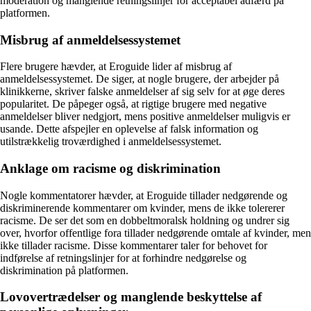
moderation og manglende retningslinjer for acceptabel adfærd på
platformen.
Misbrug af anmeldelsessystemet
Flere brugere hævder, at Eroguide lider af misbrug af
anmeldelsessystemet. De siger, at nogle brugere, der arbejder på
klinikkerne, skriver falske anmeldelser af sig selv for at øge deres
popularitet. De påpeger også, at rigtige brugere med negative
anmeldelser bliver nedgjort, mens positive anmeldelser muligvis er
usande. Dette afspejler en oplevelse af falsk information og
utilstrækkelig troværdighed i anmeldelsessystemet.
Anklage om racisme og diskrimination
Nogle kommentatorer hævder, at Eroguide tillader nedgørende og
diskriminerende kommentarer om kvinder, mens de ikke tolererer
racisme. De ser det som en dobbeltmoralsk holdning og undrer sig
over, hvorfor offentlige fora tillader nedgørende omtale af kvinder, men
ikke tillader racisme. Disse kommentarer taler for behovet for
indførelse af retningslinjer for at forhindre nedgørelse og
diskrimination på platformen.
Lovovertrædelser og manglende beskyttelse af