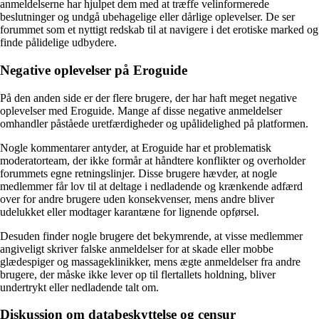
anmeldelserne har hjulpet dem med at træffe velinformerede
beslutninger og undgå ubehagelige eller dårlige oplevelser. De ser
forummet som et nyttigt redskab til at navigere i det erotiske marked og
finde pålidelige udbydere.
Negative oplevelser på Eroguide
På den anden side er der flere brugere, der har haft meget negative
oplevelser med Eroguide. Mange af disse negative anmeldelser
omhandler påståede uretfærdigheder og upålidelighed på platformen.
Nogle kommentarer antyder, at Eroguide har et problematisk
moderatorteam, der ikke formår at håndtere konflikter og overholder
forummets egne retningslinjer. Disse brugere hævder, at nogle
medlemmer får lov til at deltage i nedladende og krænkende adfærd
over for andre brugere uden konsekvenser, mens andre bliver
udelukket eller modtager karantæne for lignende opførsel.
Desuden finder nogle brugere det bekymrende, at visse medlemmer
angiveligt skriver falske anmeldelser for at skade eller mobbe
glædespiger og massageklinikker, mens ægte anmeldelser fra andre
brugere, der måske ikke lever op til flertallets holdning, bliver
undertrykt eller nedladende talt om.
Diskussion om databeskyttelse og censur