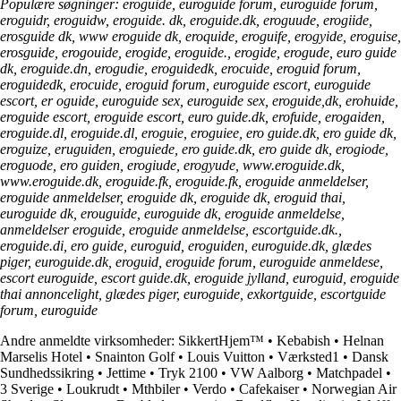
Populære søgninger: eroguide, euroguide forum, euroguide forum,
eroguidr, eroguidw, eroguide. dk, eroguide.dk, eroguude, erogiide,
erosguide dk, www eroguide dk, eroquide, eroguife, erogyide, eroguise,
erosguide, erogouide, erogide, eroguide., erogide, erogude, euro guide
dk, eroguide.dn, erogudie, eroguidedk, erocuide, eroguid forum,
eroguidedk, erocuide, eroguid forum, euroguide escort, euroguide
escort, er oguide, euroguide sex, euroguide sex, eroguide,dk, erohuide,
eroguide escort, eroguide escort, euro guide.dk, erofuide, erogaiden,
eroguide.dl, eroguide.dl, eroguie, eroguiee, ero guide.dk, ero guide dk,
eroguize, eruguiden, eroguiede, ero guide.dk, ero guide dk, erogiode,
eroguode, ero guiden, erogiude, erogyude, www.eroguide.dk,
www.eroguide.dk, eroguide.fk, eroguide.fk, eroguide anmeldelser,
eroguide anmeldelser, eroguide dk, eroguide dk, eroguid thai,
euroguide dk, erouguide, euroguide dk, eroguide anmeldelse,
anmeldelser eroguide, eroguide anmeldelse, escortguide.dk.,
eroguide.di, ero guide, euroguid, eroguiden, euroguide.dk, glædes
piger, euroguide.dk, eroguid, eroguide forum, euroguide anmeldese,
escort euroguide, escort guide.dk, eroguide jylland, euroguid, eroguide
thai annoncelight, glædes piger, euroguide, exkortguide, escortguide
forum, euroguide
Andre anmeldte virksomheder:
SikkertHjem™
•
Kebabish
•
Helnan
Marselis Hotel
•
Snainton Golf
•
Louis Vuitton
•
Værksted1
•
Dansk
Sundhedssikring
•
Jettime
•
Tryk 2100
•
VW Aalborg
•
Matchpadel
•
3 Sverige
•
Loukrudt
•
Mthbiler
•
Verdo
•
Cafekaiser
•
Norwegian Air