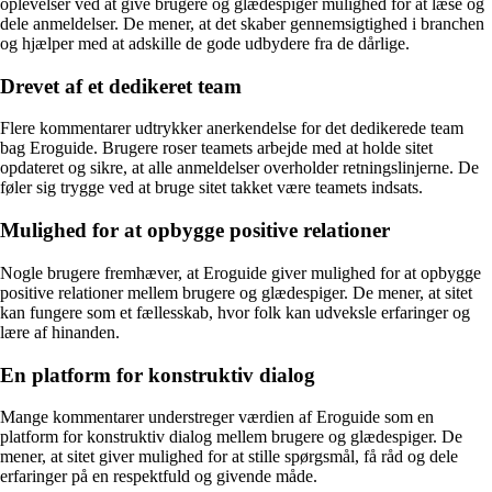
oplevelser ved at give brugere og glædespiger mulighed for at læse og
dele anmeldelser. De mener, at det skaber gennemsigtighed i branchen
og hjælper med at adskille de gode udbydere fra de dårlige.
Drevet af et dedikeret team
Flere kommentarer udtrykker anerkendelse for det dedikerede team
bag Eroguide. Brugere roser teamets arbejde med at holde sitet
opdateret og sikre, at alle anmeldelser overholder retningslinjerne. De
føler sig trygge ved at bruge sitet takket være teamets indsats.
Mulighed for at opbygge positive relationer
Nogle brugere fremhæver, at Eroguide giver mulighed for at opbygge
positive relationer mellem brugere og glædespiger. De mener, at sitet
kan fungere som et fællesskab, hvor folk kan udveksle erfaringer og
lære af hinanden.
En platform for konstruktiv dialog
Mange kommentarer understreger værdien af Eroguide som en
platform for konstruktiv dialog mellem brugere og glædespiger. De
mener, at sitet giver mulighed for at stille spørgsmål, få råd og dele
erfaringer på en respektfuld og givende måde.