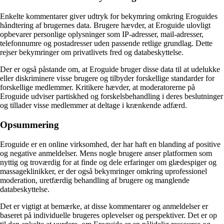
Enkelte kommentarer giver udtryk for bekymring omkring Eroguides
håndtering af brugernes data. Brugere hævder, at Eroguide ulovligt
opbevarer personlige oplysninger som IP-adresser, mail-adresser,
telefonnumre og postadresser uden passende retlige grundlag. Dette
rejser bekymringer om privatlivets fred og databeskyttelse.
Der er også påstande om, at Eroguide bruger disse data til at udelukke
eller diskriminere visse brugere og tilbyder forskellige standarder for
forskellige medlemmer. Kritikere hævder, at moderatorerne på
Eroguide udviser partiskhed og forskelsbehandling i deres beslutninger
og tillader visse medlemmer at deltage i krænkende adfærd.
Opsummering
Eroguide er en online virksomhed, der har haft en blanding af positive
og negative anmeldelser. Mens nogle brugere anser platformen som
nyttig og troværdig for at finde og dele erfaringer om glædespiger og
massageklinikker, er der også bekymringer omkring uprofessionel
moderation, uretfærdig behandling af brugere og manglende
databeskyttelse.
Det er vigtigt at bemærke, at disse kommentarer og anmeldelser er
baseret på individuelle brugeres oplevelser og perspektiver. Det er op