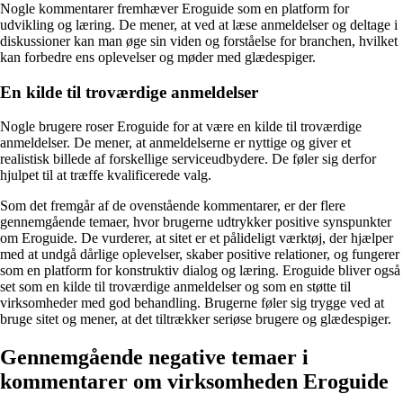
Nogle kommentarer fremhæver Eroguide som en platform for
udvikling og læring. De mener, at ved at læse anmeldelser og deltage i
diskussioner kan man øge sin viden og forståelse for branchen, hvilket
kan forbedre ens oplevelser og møder med glædespiger.
En kilde til troværdige anmeldelser
Nogle brugere roser Eroguide for at være en kilde til troværdige
anmeldelser. De mener, at anmeldelserne er nyttige og giver et
realistisk billede af forskellige serviceudbydere. De føler sig derfor
hjulpet til at træffe kvalificerede valg.
Som det fremgår af de ovenstående kommentarer, er der flere
gennemgående temaer, hvor brugerne udtrykker positive synspunkter
om Eroguide. De vurderer, at sitet er et pålideligt værktøj, der hjælper
med at undgå dårlige oplevelser, skaber positive relationer, og fungerer
som en platform for konstruktiv dialog og læring. Eroguide bliver også
set som en kilde til troværdige anmeldelser og som en støtte til
virksomheder med god behandling. Brugerne føler sig trygge ved at
bruge sitet og mener, at det tiltrækker seriøse brugere og glædespiger.
Gennemgående negative temaer i
kommentarer om virksomheden Eroguide