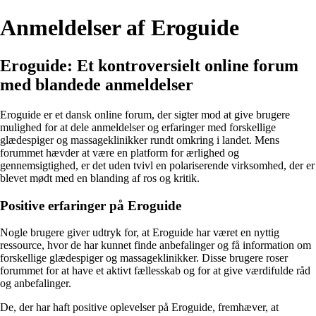
Anmeldelser af Eroguide
Eroguide: Et kontroversielt online forum
med blandede anmeldelser
Eroguide er et dansk online forum, der sigter mod at give brugere
mulighed for at dele anmeldelser og erfaringer med forskellige
glædespiger og massageklinikker rundt omkring i landet. Mens
forummet hævder at være en platform for ærlighed og
gennemsigtighed, er det uden tvivl en polariserende virksomhed, der er
blevet mødt med en blanding af ros og kritik.
Positive erfaringer på Eroguide
Nogle brugere giver udtryk for, at Eroguide har været en nyttig
ressource, hvor de har kunnet finde anbefalinger og få information om
forskellige glædespiger og massageklinikker. Disse brugere roser
forummet for at have et aktivt fællesskab og for at give værdifulde råd
og anbefalinger.
De, der har haft positive oplevelser på Eroguide, fremhæver, at