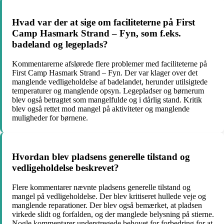
Hvad var der at sige om faciliteterne på First
Camp Hasmark Strand – Fyn, som f.eks.
badeland og legeplads?
Kommentarerne afslørede flere problemer med faciliteterne på
First Camp Hasmark Strand – Fyn. Der var klager over det
manglende vedligeholdelse af badelandet, herunder utilsigtede
temperaturer og manglende opsyn. Legepladser og børnerum
blev også betragtet som mangelfulde og i dårlig stand. Kritik
blev også rettet mod mangel på aktiviteter og manglende
muligheder for børnene.
Hvordan blev pladsens generelle tilstand og
vedligeholdelse beskrevet?
Flere kommentarer nævnte pladsens generelle tilstand og
mangel på vedligeholdelse. Der blev kritiseret hullede veje og
manglende reparationer. Der blev også bemærket, at pladsen
virkede slidt og forfalden, og der manglede belysning på stierne.
Nogle kommentarer understregede behovet for forbedring for at