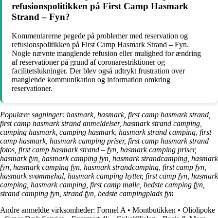
refusionspolitikken på First Camp Hasmark
Strand – Fyn?
Kommentarerne pegede på problemer med reservation og
refusionspolitikken på First Camp Hasmark Strand – Fyn.
Nogle nævnte manglende refusion eller mulighed for ændring
af reservationer på grund af coronarestriktioner og
facilitetslukninger. Der blev også udtrykt frustration over
manglende kommunikation og information omkring
reservationer.
Populære søgninger: hasmark, hasmark, first camp hasmark strand,
first camp hasmark strand anmeldelser, hasmark strand camping,
camping hasmark, camping hasmark, hasmark strand camping, first
camp hasmark, hasmark camping priser, first camp hasmark strand
fotos, first camp hasmark strand – fyn, hasmark camping priser,
hasmark fyn, hasmark camping fyn, hasmark strandcamping, hasmark
fyn, hasmark camping fyn, hasmark strandcamping, first camp fyn,
hasmark svømmehal, hasmark camping hytter, first camp fyn, hasmark
camping, hasmark camping, first camp mølle, bedste camping fyn,
strand camping fyn, strand fyn, bedste campingplads fyn
Andre anmeldte virksomheder:
Formel A
•
Montbutikken
•
Oliolipoke