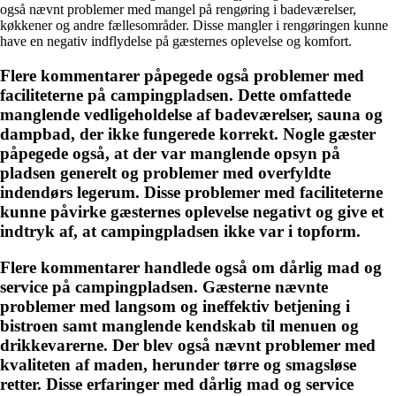
også nævnt problemer med mangel på rengøring i badeværelser,
køkkener og andre fællesområder. Disse mangler i rengøringen kunne
have en negativ indflydelse på gæsternes oplevelse og komfort.
Flere kommentarer påpegede også problemer med
faciliteterne på campingpladsen. Dette omfattede
manglende vedligeholdelse af badeværelser, sauna og
dampbad, der ikke fungerede korrekt. Nogle gæster
påpegede også, at der var manglende opsyn på
pladsen generelt og problemer med overfyldte
indendørs legerum. Disse problemer med faciliteterne
kunne påvirke gæsternes oplevelse negativt og give et
indtryk af, at campingpladsen ikke var i topform.
Flere kommentarer handlede også om dårlig mad og
service på campingpladsen. Gæsterne nævnte
problemer med langsom og ineffektiv betjening i
bistroen samt manglende kendskab til menuen og
drikkevarerne. Der blev også nævnt problemer med
kvaliteten af maden, herunder tørre og smagsløse
retter. Disse erfaringer med dårlig mad og service