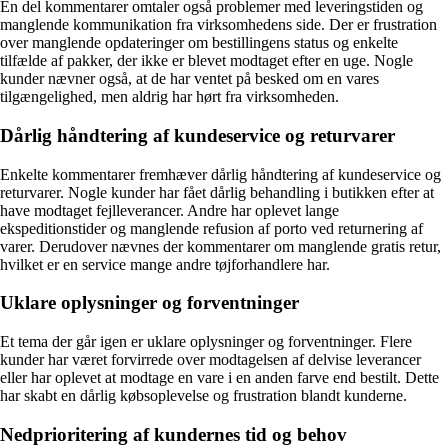
En del kommentarer omtaler også problemer med leveringstiden og
manglende kommunikation fra virksomhedens side. Der er frustration
over manglende opdateringer om bestillingens status og enkelte
tilfælde af pakker, der ikke er blevet modtaget efter en uge. Nogle
kunder nævner også, at de har ventet på besked om en vares
tilgængelighed, men aldrig har hørt fra virksomheden.
Dårlig håndtering af kundeservice og returvarer
Enkelte kommentarer fremhæver dårlig håndtering af kundeservice og
returvarer. Nogle kunder har fået dårlig behandling i butikken efter at
have modtaget fejlleverancer. Andre har oplevet lange
ekspeditionstider og manglende refusion af porto ved returnering af
varer. Derudover nævnes der kommentarer om manglende gratis retur,
hvilket er en service mange andre tøjforhandlere har.
Uklare oplysninger og forventninger
Et tema der går igen er uklare oplysninger og forventninger. Flere
kunder har været forvirrede over modtagelsen af delvise leverancer
eller har oplevet at modtage en vare i en anden farve end bestilt. Dette
har skabt en dårlig købsoplevelse og frustration blandt kunderne.
Nedprioritering af kundernes tid og behov