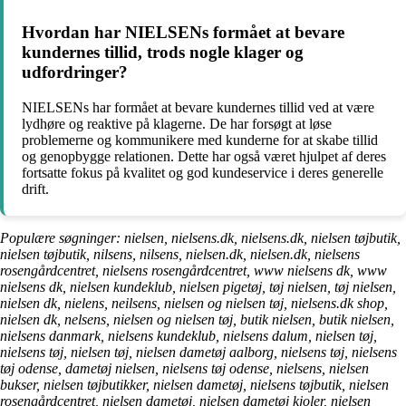
Hvordan har NIELSENs formået at bevare
kundernes tillid, trods nogle klager og
udfordringer?
NIELSENs har formået at bevare kundernes tillid ved at være
lydhøre og reaktive på klagerne. De har forsøgt at løse
problemerne og kommunikere med kunderne for at skabe tillid
og genopbygge relationen. Dette har også været hjulpet af deres
fortsatte fokus på kvalitet og god kundeservice i deres generelle
drift.
Populære søgninger: nielsen, nielsens.dk, nielsens.dk, nielsen tøjbutik,
nielsen tøjbutik, nilsens, nilsens, nielsen.dk, nielsen.dk, nielsens
rosengårdcentret, nielsens rosengårdcentret, www nielsens dk, www
nielsens dk, nielsen kundeklub, nielsen pigetøj, tøj nielsen, tøj nielsen,
nielsen dk, nielens, neilsens, nielsen og nielsen tøj, nielsens.dk shop,
nielsen dk, nelsens, nielsen og nielsen tøj, butik nielsen, butik nielsen,
nielsens danmark, nielsens kundeklub, nielsens dalum, nielsen tøj,
nielsens tøj, nielsen tøj, nielsen dametøj aalborg, nielsens tøj, nielsens
tøj odense, dametøj nielsen, nielsens tøj odense, nielsens, nielsen
bukser, nielsen tøjbutikker, nielsen dametøj, nielsens tøjbutik, nielsen
rosengårdcentret, nielsen dametøj, nielsen dametøj kjoler, nielsen