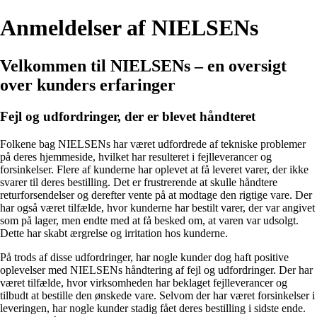
Anmeldelser af NIELSENs
Velkommen til NIELSENs – en oversigt
over kunders erfaringer
Fejl og udfordringer, der er blevet håndteret
Folkene bag NIELSENs har været udfordrede af tekniske problemer
på deres hjemmeside, hvilket har resulteret i fejlleverancer og
forsinkelser. Flere af kunderne har oplevet at få leveret varer, der ikke
svarer til deres bestilling. Det er frustrerende at skulle håndtere
returforsendelser og derefter vente på at modtage den rigtige vare. Der
har også været tilfælde, hvor kunderne har bestilt varer, der var angivet
som på lager, men endte med at få besked om, at varen var udsolgt.
Dette har skabt ærgrelse og irritation hos kunderne.
På trods af disse udfordringer, har nogle kunder dog haft positive
oplevelser med NIELSENs håndtering af fejl og udfordringer. Der har
været tilfælde, hvor virksomheden har beklaget fejlleverancer og
tilbudt at bestille den ønskede vare. Selvom der har været forsinkelser i
leveringen, har nogle kunder stadig fået deres bestilling i sidste ende.