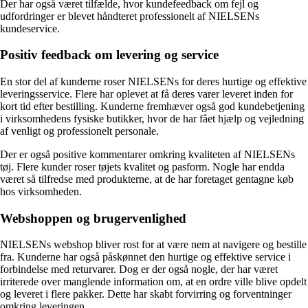
Der har også været tilfælde, hvor kundefeedback om fejl og
udfordringer er blevet håndteret professionelt af NIELSENs
kundeservice.
Positiv feedback om levering og service
En stor del af kunderne roser NIELSENs for deres hurtige og effektive
leveringsservice. Flere har oplevet at få deres varer leveret inden for
kort tid efter bestilling. Kunderne fremhæver også god kundebetjening
i virksomhedens fysiske butikker, hvor de har fået hjælp og vejledning
af venligt og professionelt personale.
Der er også positive kommentarer omkring kvaliteten af NIELSENs
tøj. Flere kunder roser tøjets kvalitet og pasform. Nogle har endda
været så tilfredse med produkterne, at de har foretaget gentagne køb
hos virksomheden.
Webshoppen og brugervenlighed
NIELSENs webshop bliver rost for at være nem at navigere og bestille
fra. Kunderne har også påskønnet den hurtige og effektive service i
forbindelse med returvarer. Dog er der også nogle, der har været
irriterede over manglende information om, at en ordre ville blive opdelt
og leveret i flere pakker. Dette har skabt forvirring og forventninger
omkring leveringen.