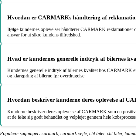
Hvordan er CARMARKs håndtering af reklamation
Ifølge kundernes oplevelser håndterer CARMARK reklamationer og ga
ansvar for at sikre kundens tilfredshed.
Hvad er kundernes generelle indtryk af bilernes 
Kundernes generelle indtryk af bilernes kvalitet hos CARMARK er p
og klargøring af bilerne før overdragelse.
Hvordan beskriver kunderne deres oplevelse af CA
Kunderne beskriver deres oplevelse af CARMARK som en positiv og
at de følte sig godt behandlet og velplejet gennem hele købsprocess
Populære søgninger: carmark, carmark vejle, cht biler, cht biler, lauma