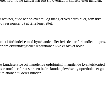
, hvor nogle kunder har følt sig overladt til sig selv efter handlen.
nævner, at de har oplevet fejl og mangler ved deres biler, som ikke
g ressourcer på at få fejlene rettet.
 i forbindelse med byttehandel eller hvis de har forhandlet om pris.
 om ekstraudstyr eller reparationer ikke er blevet holdt.
 kundeservice og manglende opfølgning, manglende kvalitetskontrol
se områder for at sikre en bedre kundeoplevelse og opretholde et godt
elationen til deres kunder.