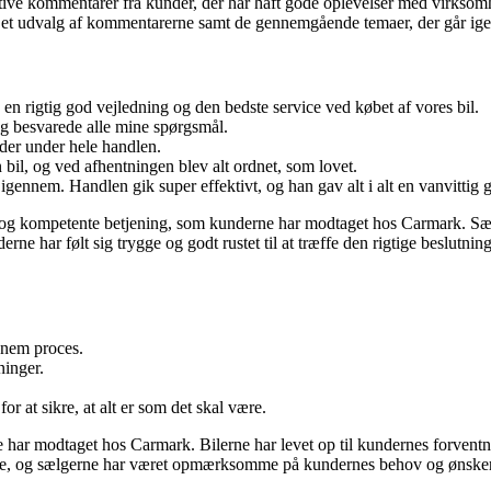
tive kommentarer fra kunder, der har haft gode oplevelser med virkso
er et udvalg af kommentarerne samt de gennemgående temaer, der går ige
 en rigtig god vejledning og den bedste service ved købet af vores bil.
og besvarede alle mine spørgsmål.
er under hele handlen.
bil, og ved afhentningen blev alt ordnet, som lovet.
ennem. Handlen gik super effektivt, og han gav alt i alt en vanvittig g
e og kompetente betjening, som kunderne har modtaget hos Carmark. 
erne har følt sig trygge og godt rustet til at træffe den rigtige beslutning
 nem proces.
ninger.
for at sikre, at alt er som det skal være.
e har modtaget hos Carmark. Bilerne har levet op til kundernes forvent
dede, og sælgerne har været opmærksomme på kundernes behov og ønsker