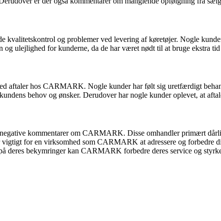
e. Derudover er der også kommentarer om manglende opfølgning fra sælgere
 kvalitetskontrol og problemer ved levering af køretøjer. Nogle kunder 
 og ulejlighed for kunderne, da de har været nødt til at bruge ekstra tid o
 aftaler hos CARMARK. Nogle kunder har følt sig uretfærdigt behandlet
 kundens behov og ønsker. Derudover har nogle kunder oplevet, at aftaler
ke negative kommentarer om CARMARK. Disse omhandler primært dårlig
er vigtigt for en virksomhed som CARMARK at adressere og forbedre dis
 på deres bekymringer kan CARMARK forbedre deres service og styrke r