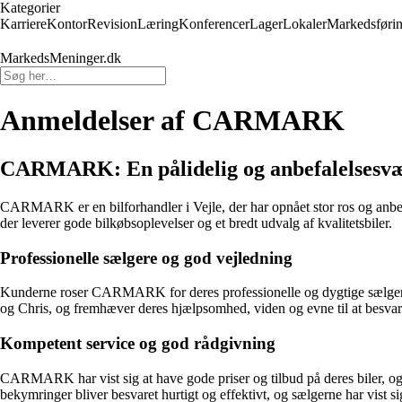
Kategorier
Karriere
Kontor
Revision
Læring
Konferencer
Lager
Lokaler
Markedsføri
MarkedsMeninger.dk
Anmeldelser af CARMARK
CARMARK: En pålidelig og anbefalelsesvæ
CARMARK er en bilforhandler i Vejle, der har opnået stor ros og anb
der leverer gode bilkøbsoplevelser og et bredt udvalg af kvalitetsbiler.
Professionelle sælgere og god vejledning
Kunderne roser CARMARK for deres professionelle og dygtige sælgere, 
og Chris, og fremhæver deres hjælpsomhed, viden og evne til at besvare 
Kompetent service og god rådgivning
CARMARK har vist sig at have gode priser og tilbud på deres biler, 
bekymringer bliver besvaret hurtigt og effektivt, og sælgerne har vis