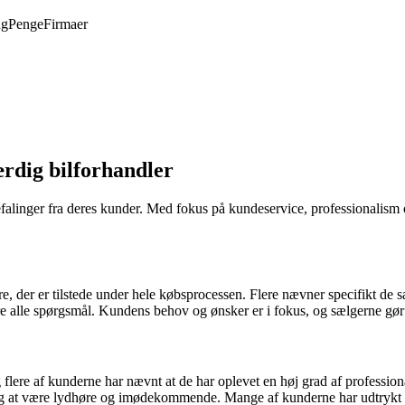
ng
Penge
Firmaer
rdig bilforhandler
efalinger fra deres kunder. Med fokus på kundeservice, professionali
der er tilstede under hele købsprocessen. Flere nævner specifikt de s
alle spørgsmål. Kundens behov og ønsker er i fokus, og sælgerne gør der
og flere af kunderne har nævnt at de har oplevet en høj grad af pro
t sig at være lydhøre og imødekommende. Mange af kunderne har udtrykt 