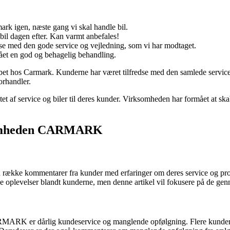
mark igen, næste gang vi skal handle bil.
bil dagen efter. Kan varmt anbefales!
se med den gode service og vejledning, som vi har modtaget.
fået en god og behagelig behandling.
bet hos Carmark. Kunderne har været tilfredse med den samlede service
orhandler.
t af service og biler til deres kunder. Virksomheden har formået at sk
ksomheden CARMARK
ke kommentarer fra kunder med erfaringer om deres service og produkt
ve oplevelser blandt kunderne, men denne artikel vil fokusere på de 
MARK er dårlig kundeservice og manglende opfølgning. Flere kunder