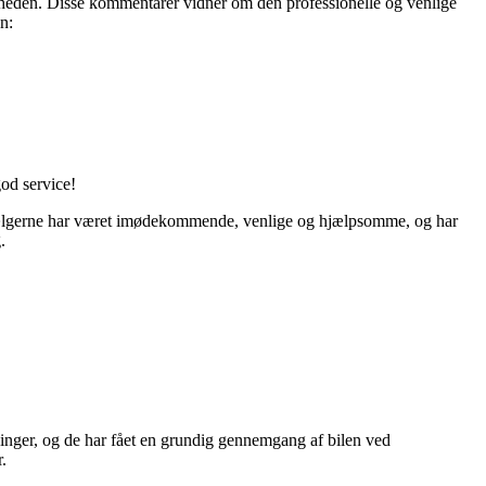
mheden. Disse kommentarer vidner om den professionelle og venlige
n:
od service!
Sælgerne har været imødekommende, venlige og hjælpsomme, og har
.
ninger, og de har fået en grundig gennemgang af bilen ved
.