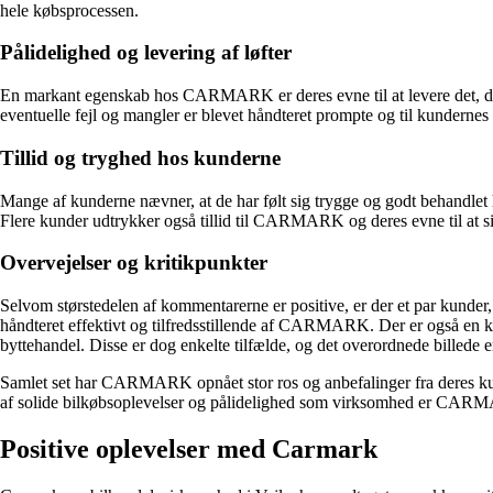
hele købsprocessen.
Pålidelighed og levering af løfter
En markant egenskab hos CARMARK er deres evne til at levere det, de love
eventuelle fejl og mangler er blevet håndteret prompte og til kunderne
Tillid og tryghed hos kunderne
Mange af kunderne nævner, at de har følt sig trygge og godt behandlet
Flere kunder udtrykker også tillid til CARMARK og deres evne til at si
Overvejelser og kritikpunkter
Selvom størstedelen af kommentarerne er positive, er der et par kund
håndteret effektivt og tilfredsstillende af CARMARK. Der er også 
byttehandel. Disse er dog enkelte tilfælde, og det overordnede billede er
Samlet set har CARMARK opnået stor ros og anbefalinger fra deres kund
af solide bilkøbsoplevelser og pålidelighed som virksomhed er CARMA
Positive oplevelser med Carmark