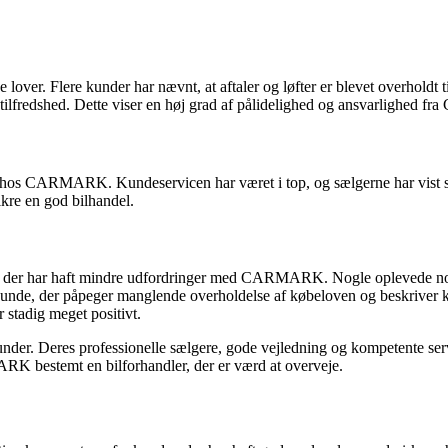
r. Flere kunder har nævnt, at aftaler og løfter er blevet overholdt til 
s tilfredshed. Dette viser en høj grad af pålidelighed og ansvarlighed
 hos CARMARK. Kundeservicen har været i top, og sælgerne har vist sto
kre en god bilhandel.
er, der har haft mindre udfordringer med CARMARK. Nogle oplevede nogl
en kunde, der påpeger manglende overholdelse af købeloven og beskr
 stadig meget positivt.
er. Deres professionelle sælgere, gode vejledning og kompetente servi
RK bestemt en bilforhandler, der er værd at overveje.