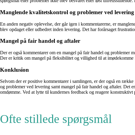
spørgsmål eller problemer ikke blev besvaret eller løst tilfredsstillend
Manglende kvalitetskontrol og problemer ved levering
En anden negativ oplevelse, der går igen i kommentarerne, er manglende
blev opdaget eller udbedret inden levering. Det har forårsaget frustration
Mangel på fair handel og aftaler
Der er også kommentarer om en mangel på fair handel og problemer med
Der er kritik om mangel på fleksibilitet og villighed til at imødekomme
Konklusion
Selvom der er positive kommentarer i samlingen, er der også en ræk
og problemer ved levering samt mangel på fair handel og aftaler. Det 
omdømme. Ved at lytte til kundernes feedback og reagere konstruktivt
Ofte stillede spørgsmål