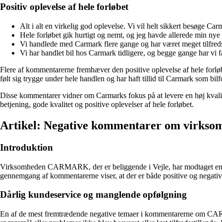
Positiv oplevelse af hele forløbet
Alt i alt en virkelig god oplevelse. Vi vil helt sikkert besøge Car
Hele forløbet gik hurtigt og nemt, og jeg havde allerede min nye 
Vi handlede med Carmark flere gange og har været meget tilfred
Vi har handlet bil hos Carmark tidligere, og begge gange har vi 
Flere af kommentarerne fremhæver den positive oplevelse af hele forlø
følt sig trygge under hele handlen og har haft tillid til Carmark som bilf
Disse kommentarer vidner om Carmarks fokus på at levere en høj kvalite
betjening, gode kvalitet og positive oplevelser af hele forløbet.
Artikel: Negative kommentarer om vir
Introduktion
Virksomheden CARMARK, der er beliggende i Vejle, har modtaget en ræk
gennemgang af kommentarerne viser, at der er både positive og negati
Dårlig kundeservice og manglende opfølgning
En af de mest fremtrædende negative temaer i kommentarerne om CAR