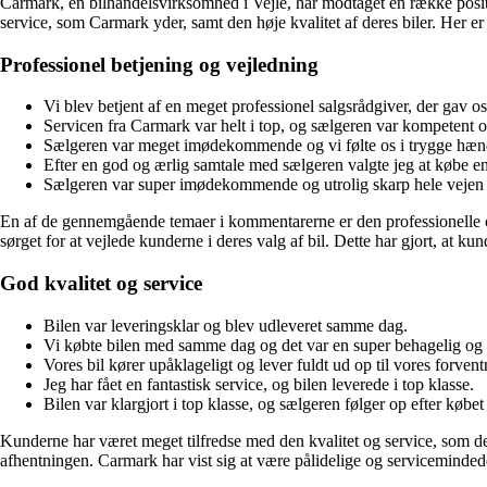
Carmark, en bilhandelsvirksomhed i Vejle, har modtaget en række posi
service, som Carmark yder, samt den høje kvalitet af deres biler. Her 
Professionel betjening og vejledning
Vi blev betjent af en meget professionel salgsrådgiver, der gav os
Servicen fra Carmark var helt i top, og sælgeren var kompetent 
Sælgeren var meget imødekommende og vi følte os i trygge hænd
Efter en god og ærlig samtale med sælgeren valgte jeg at købe en 
Sælgeren var super imødekommende og utrolig skarp hele vejen ig
En af de gennemgående temaer i kommentarerne er den professionell
sørget for at vejlede kunderne i deres valg af bil. Dette har gjort, at kund
God kvalitet og service
Bilen var leveringsklar og blev udleveret samme dag.
Vi købte bilen med samme dag og det var en super behagelig og
Vores bil kører upåklageligt og lever fuldt ud op til vores forvent
Jeg har fået en fantastisk service, og bilen leverede i top klasse.
Bilen var klargjort i top klasse, og sælgeren følger op efter købet 
Kunderne har været meget tilfredse med den kvalitet og service, som d
afhentningen. Carmark har vist sig at være pålidelige og servicemin