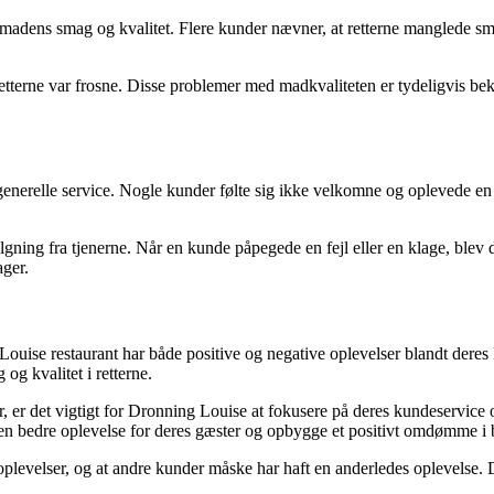
adens smag og kvalitet. Flere kunder nævner, at retterne manglede smag
retterne var frosne. Disse problemer med madkvaliteten er tydeligvis be
enerelle service. Nogle kunder følte sig ikke velkomne og oplevede e
ing fra tjenerne. Når en kunde påpegede en fejl eller en klage, blev der
ager.
 Louise restaurant har både positive og negative oplevelser blandt der
og kvalitet i retterne.
det vigtigt for Dronning Louise at fokusere på deres kundeservice og si
en bedre oplevelse for deres gæster og opbygge et positivt omdømme i
oplevelser, og at andre kunder måske har haft en anderledes oplevelse. 