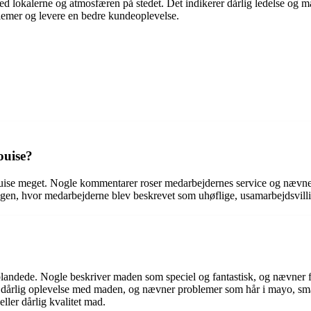
ed lokalerne og atmosfæren på stedet. Det indikerer dårlig ledelse o
lemer og levere en bedre kundeoplevelse.
ouise?
uise meget. Nogle kommentarer roser medarbejdernes service og nævner s
en, hvor medarbejderne blev beskrevet som uhøflige, usamarbejdsvilli
ede. Nogle beskriver maden som speciel og fantastisk, og nævner fors
årlig oplevelse med maden, og nævner problemer som hår i mayo, smagsl
ler dårlig kvalitet mad.