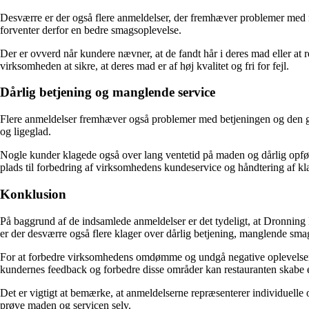
Desværre er der også flere anmeldelser, der fremhæver problemer med m
forventer derfor en bedre smagsoplevelse.
Der er ovverd når kundere nævner, at de fandt hår i deres mad eller at 
virksomheden at sikre, at deres mad er af høj kvalitet og fri for fejl.
Dårlig betjening og manglende service
Flere anmeldelser fremhæver også problemer med betjeningen og den g
og ligeglad.
Nogle kunder klagede også over lang ventetid på maden og dårlig opfølgn
plads til forbedring af virksomhedens kundeservice og håndtering af kl
Konklusion
På baggrund af de indsamlede anmeldelser er det tydeligt, at Dronning
er der desværre også flere klager over dårlig betjening, manglende smag 
For at forbedre virksomhedens omdømme og undgå negative oplevelser, er 
kundernes feedback og forbedre disse områder kan restauranten skabe 
Det er vigtigt at bemærke, at anmeldelserne repræsenterer individuelle 
prøve maden og servicen selv.