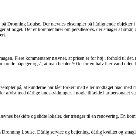
 på Dronning Louise. Der nævnes eksempler på hårlignende objekter 
mager af noget. Der er kommentarer om persillesovs, der smager af smør,
ert.
agen. Flere kommentarer nævner, at prisen er for høj i forhold til det, m
n kunde påpeger også, at man betaler 50 kr for en halv liter vand uden br
eksempler på, at kunderne har fået forkert mad eller modtaget mad med 
ler afvist med dårlige undskyldninger. I nogle tilfælde har personalet 
vnes beskidte og slidte lokaler, der trænger til en renovering. En kom
onning Louise. Dårlig service og betjening, dårlig kvalitet og smagløs