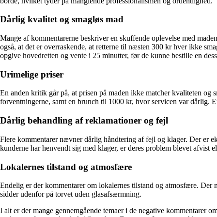
borde, hvilket tyder på manglende professionalismen og ordentlighed.
Dårlig kvalitet og smagløs mad
Mange af kommentarerne beskriver en skuffende oplevelse med maden
også, at det er overraskende, at retterne til næsten 300 kr hver ikke s
opgive hovedretten og vente i 25 minutter, før de kunne bestille en dess
Urimelige priser
En anden kritik går på, at prisen på maden ikke matcher kvaliteten og sm
forventningerne, samt en brunch til 1000 kr, hvor servicen var dårlig. E
Dårlig behandling af reklamationer og fejl
Flere kommentarer nævner dårlig håndtering af fejl og klager. Der er 
kunderne har henvendt sig med klager, er deres problem blevet afvist el
Lokalernes tilstand og atmosfære
Endelig er der kommentarer om lokalernes tilstand og atmosfære. Der næ
sidder udenfor på torvet uden glasafsærmning.
I alt er der mange gennemgående temaer i de negative kommentarer om Dr