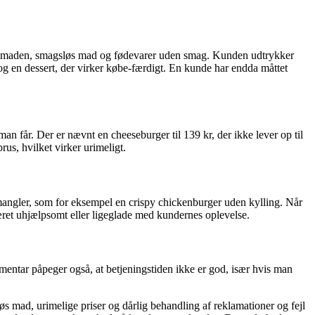
i maden, smagsløs mad og fødevarer uden smag. Kunden udtrykker
 og en dessert, der virker købe-færdigt. En kunde har endda måttet
an får. Der er nævnt en cheeseburger til 139 kr, der ikke lever op til
us, hvilket virker urimeligt.
mangler, som for eksempel en crispy chickenburger uden kylling. Når
været uhjælpsomt eller ligeglade med kundernes oplevelse.
mentar påpeger også, at betjeningstiden ikke er god, især hvis man
 mad, urimelige priser og dårlig behandling af reklamationer og fejl