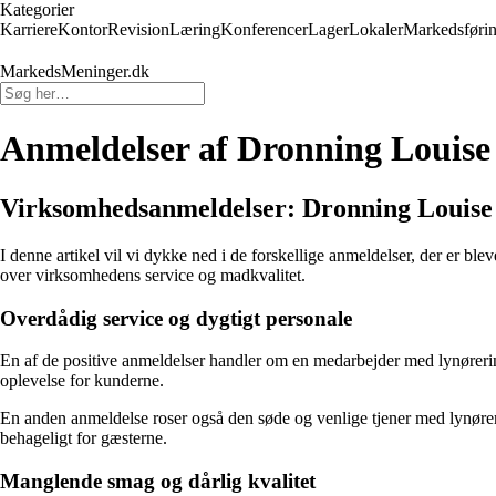
Kategorier
Karriere
Kontor
Revision
Læring
Konferencer
Lager
Lokaler
Markedsføri
MarkedsMeninger.dk
Anmeldelser af Dronning Louise
Virksomhedsanmeldelser: Dronning Louise
I denne artikel vil vi dykke ned i de forskellige anmeldelser, der er bl
over virksomhedens service og madkvalitet.
Overdådig service og dygtigt personale
En af de positive anmeldelser handler om en medarbejder med lynørering, 
oplevelse for kunderne.
En anden anmeldelse roser også den søde og venlige tjener med lynører
behageligt for gæsterne.
Manglende smag og dårlig kvalitet