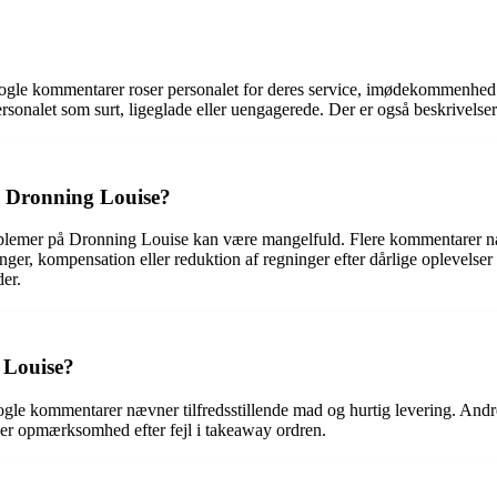
e kommentarer roser personalet for deres service, imødekommenhed og 
nalet som surt, ligeglade eller uengagerede. Der er også beskrivelser 
å Dronning Louise?
oblemer på Dronning Louise kan være mangelfuld. Flere kommentarer næv
ger, kompensation eller reduktion af regninger efter dårlige oplevels
er.
 Louise?
 kommentarer nævner tilfredsstillende mad og hurtig levering. Andre 
ler opmærksomhed efter fejl i takeaway ordren.