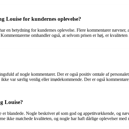
g Louise for kundernes oplevelse?
ar en betydning for kundernes oplevelse. Flere kommentarer nævner, a
r. Kommentarerne omhandler også, at selvom prisen er høj, er kvaliteten 
sfuld af nogle kommentarer. Der er også positiv omtale af personalet,
 ikke var særlig venlig eller imødekommende. Der er også kommentarer 
ng Louise?
er blandede. Nogle beskriver øl som god og appetitvækkende, og nævner
ne ikke matchede kvaliteten, og nogle har haft dårlige oplevelser med 