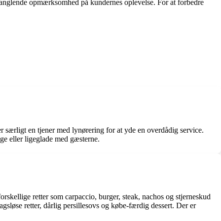
g manglende opmærksomhed på kundernes oplevelse. For at forbedre
ærligt en tjener med lynørering for at yde en overdådig service.
ge eller ligeglade med gæsterne.
kellige retter som carpaccio, burger, steak, nachos og stjerneskud
øse retter, dårlig persillesovs og købe-færdig dessert. Der er