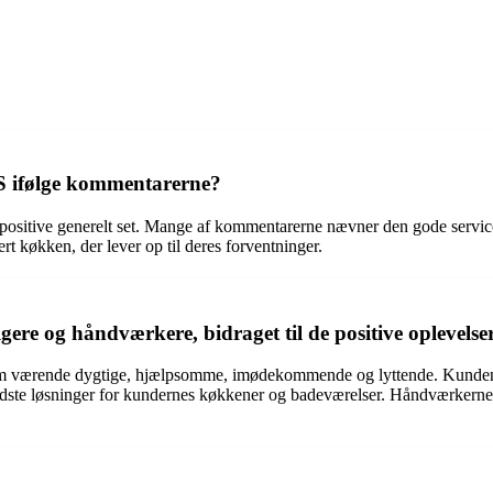
 ifølge kommentarerne?
itive generelt set. Mange af kommentarerne nævner den gode service,
t køkken, der lever op til deres forventninger.
e og håndværkere, bidraget til de positive oplevelse
ærende dygtige, hjælpsomme, imødekommende og lyttende. Kundenærv
edste løsninger for kundernes køkkener og badeværelser. Håndværkerne 