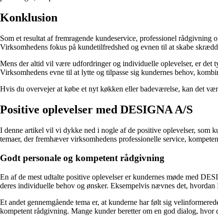
Konklusion
Som et resultat af fremragende kundeservice, professionel rådgivning
Virksomhedens fokus på kundetilfredshed og evnen til at skabe skrædders
Mens der altid vil være udfordringer og individuelle oplevelser, er det
Virksomhedens evne til at lytte og tilpasse sig kundernes behov, kombin
Hvis du overvejer at købe et nyt køkken eller badeværelse, kan det vær
Positive oplevelser med DESIGNA A/S
I denne artikel vil vi dykke ned i nogle af de positive oplevelser,
temaer, der fremhæver virksomhedens professionelle service, kompetent
Godt personale og kompetent rådgivning
En af de mest udtalte positive oplevelser er kundernes møde med DESI
deres individuelle behov og ønsker. Eksempelvis nævnes det, hvordan D
Et andet gennemgående tema er, at kunderne har følt sig velinformered
kompetent rådgivning. Mange kunder beretter om en god dialog, hvor de