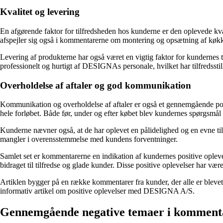
Kvalitet og levering
En afgørende faktor for tilfredsheden hos kunderne er den oplevede kv
afspejler sig også i kommentarerne om montering og opsætning af køkken
Levering af produkterne har også været en vigtig faktor for kundernes t
professionelt og hurtigt af DESIGNAs personale, hvilket har tilfredssti
Overholdelse af aftaler og god kommunikation
Kommunikation og overholdelse af aftaler er også et gennemgående 
hele forløbet. Både før, under og efter købet blev kundernes spørgsmål 
Kunderne nævner også, at de har oplevet en pålidelighed og en evne til
mangler i overensstemmelse med kundens forventninger.
Samlet set er kommentarerne en indikation af kundernes positive op
bidraget til tilfredse og glade kunder. Disse positive oplevelser har v
Artiklen bygger på en række kommentarer fra kunder, der alle er blevet
informativ artikel om positive oplevelser med DESIGNA A/S.
Gennemgående negative temaer i komment