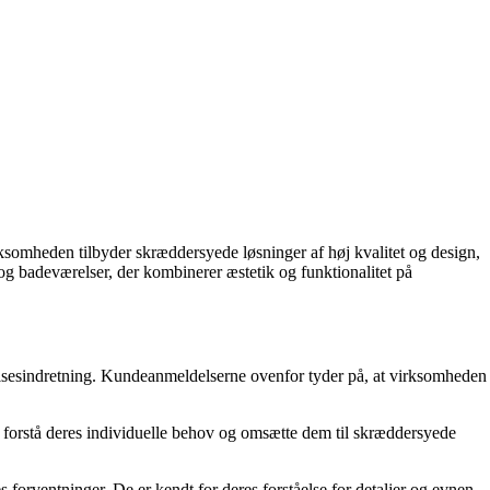
omheden tilbyder skræddersyede løsninger af høj kvalitet og design,
badeværelser, der kombinerer æstetik og funktionalitet på
sesindretning. Kundeanmeldelserne ovenfor tyder på, at virksomheden
forstå deres individuelle behov og omsætte dem til skræddersyede
forventninger. De er kendt for deres forståelse for detaljer og evnen