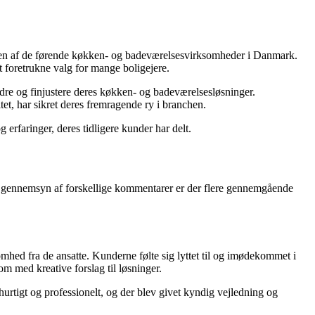
m en af de førende køkken- og badeværelsesvirksomheder i Danmark.
t foretrukne valg for mange boligejere.
bedre og finjustere deres køkken- og badeværelsesløsninger.
et, har sikret deres fremragende ry i branchen.
rfaringer, deres tidligere kunder har delt.
t gennemsyn af forskellige kommentarer er der flere gennemgående
ed fra de ansatte. Kunderne følte sig lyttet til og imødekommet i
 med kreative forslag til løsninger.
rtigt og professionelt, og der blev givet kyndig vejledning og