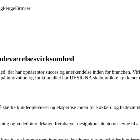
ng
Penge
Firmaer
adeværelsesvirksomhed
der har opnået stor succes og anerkendelse inden for branchen. Virks
å innovation og funktionalitet har DESIGNA skabt unikke køkkener og 
stærke kundeoplevelser og ekspertise inden for køkken- og badeværel
ing og vejledning. Mange fremhæver designkonsulenternes evne til at 
kreativt og komme med innovative løsninger, der overskrider kundernes 