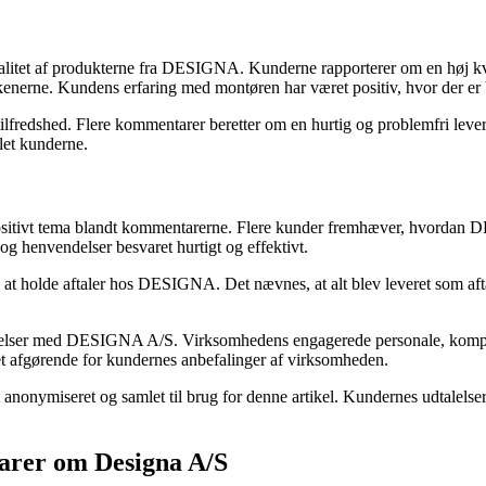
alitet af produkterne fra DESIGNA. Kunderne rapporterer om en høj kval
erne. Kundens erfaring med montøren har været positiv, hvor der er ble
ilfredshed. Flere kommentarer beretter om en hurtig og problemfri lever
llet kunderne.
positivt tema blandt kommentarerne. Flere kunder fremhæver, hvorda
og henvendelser besvaret hurtigt og effektivt.
 at holde aftaler hos DESIGNA. Det nævnes, at alt blev leveret som aft
levelser med DESIGNA A/S. Virksomhedens engagerede personale, kompe
æret afgørende for kundernes anbefalinger af virksomheden.
 anonymiseret og samlet til brug for denne artikel. Kundernes udtalelse
arer om Designa A/S