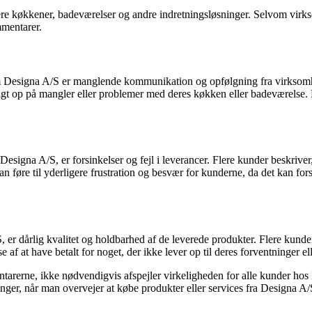
ere køkkener, badeværelser og andre indretningsløsninger. Selvom virkso
mmentarer.
Designa A/S er manglende kommunikation og opfølgning fra virksomhede
 fulgt op på mangler eller problemer med deres køkken eller badeværelse
igna A/S, er forsinkelser og fejl i leverancer. Flere kunder beskriver,
n føre til yderligere frustration og besvær for kunderne, da det kan fors
 er dårlig kvalitet og holdbarhed af de leverede produkter. Flere kund
se af at have betalt for noget, der ikke lever op til deres forventninger 
ntarerne, ikke nødvendigvis afspejler virkeligheden for alle kunder ho
ger, når man overvejer at købe produkter eller services fra Designa A/