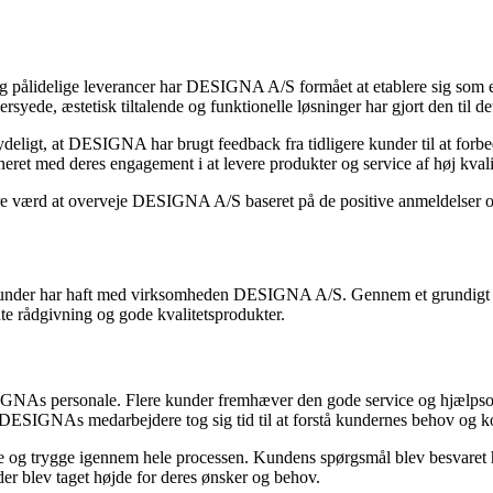
 og pålidelige leverancer har DESIGNA A/S formået at etablere sig so
yede, æstetisk tiltalende og funktionelle løsninger har gjort den til de
 tydeligt, at DESIGNA har brugt feedback fra tidligere kunder til at for
eret med deres engagement i at levere produkter og service af høj kvalit
e værd at overveje DESIGNA A/S baseret på de positive anmeldelser og e
 som kunder har haft med virksomheden DESIGNA A/S. Gennem et grundig
e rådgivning og gode kvalitetsprodukter.
GNAs personale. Flere kunder fremhæver den gode service og hjælpsomh
ESIGNAs medarbejdere tog sig tid til at forstå kundernes behov og kom
e og trygge igennem hele processen. Kundens spørgsmål blev besvaret hu
r blev taget højde for deres ønsker og behov.