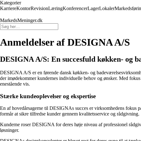
Kategorier
Karriere
Kontor
Revision
Læring
Konferencer
Lager
Lokaler
Markedsføri
MarkedsMeninger.dk
Anmeldelser af DESIGNA A/S
DESIGNA A/S: En succesfuld køkken- og b
DESIGNA A/S er en førende dansk køkken- og badeværelsesvirksomhed, 
der imødekommer kundernes individuelle behov og ønsker. Med fokus p
enestående vis.
Stærke kundeoplevelser og ekspertise
En af hovedårsagerne til DESIGNAs succes er virksomhedens fokus på 
formår at sikre tilfredse kunder gennem kvalitetsservice og rådgivning.
Kunderne roser DESIGNA for deres høje niveau af professionel rådgivn
løsninger.
DESIGNAs designkonsulenter er blevet rost for deres evne til at tænke 