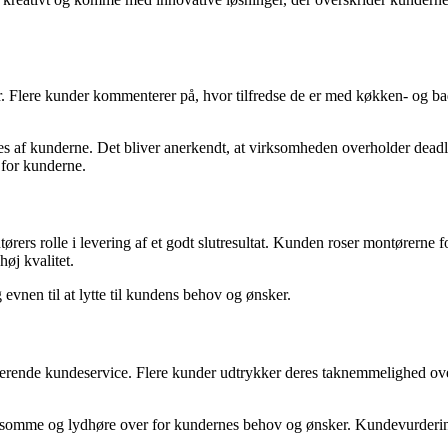
. Flere kunder kommenterer på, hvor tilfredse de er med køkken- og b
af kunderne. Det bliver anerkendt, at virksomheden overholder deadline
 for kunderne.
ørers rolle i levering af et godt slutresultat. Kunden roser montørern
øj kvalitet.
vnen til at lytte til kundens behov og ønsker.
ende kundeservice. Flere kunder udtrykker deres taknemmelighed over f
me og lydhøre over for kundernes behov og ønsker. Kundevurderinge