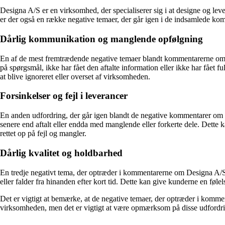
Designa A/S er en virksomhed, der specialiserer sig i at designe og lev
er der også en række negative temaer, der går igen i de indsamlede ko
Dårlig kommunikation og manglende opfølgning
En af de mest fremtrædende negative temaer blandt kommentarerne om 
på spørgsmål, ikke har fået den aftalte information eller ikke har fået
at blive ignoreret eller overset af virksomheden.
Forsinkelser og fejl i leverancer
En anden udfordring, der går igen blandt de negative kommentarer om Des
senere end aftalt eller endda med manglende eller forkerte dele. Dette ka
rettet op på fejl og mangler.
Dårlig kvalitet og holdbarhed
En tredje negativt tema, der optræder i kommentarerne om Designa A/S,
eller falder fra hinanden efter kort tid. Dette kan give kunderne en følel
Det er vigtigt at bemærke, at de negative temaer, der optræder i komme
virksomheden, men det er vigtigt at være opmærksom på disse udfordrin