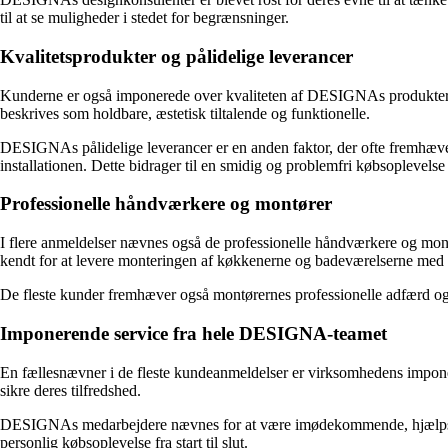
til at se muligheder i stedet for begrænsninger.
Kvalitetsprodukter og pålidelige leverancer
Kunderne er også imponerede over kvaliteten af ​​DESIGNAs produkter
beskrives som holdbare, æstetisk tiltalende og funktionelle.
DESIGNAs pålidelige leverancer er en anden faktor, der ofte fremhæves 
installationen. Dette bidrager til en smidig og problemfri købsoplevelse
Professionelle håndværkere og montører
I flere anmeldelser nævnes også de professionelle håndværkere og mont
kendt for at levere monteringen af køkkenerne og badeværelserne med h
De fleste kunder fremhæver også montørernes professionelle adfærd og e
Imponerende service fra hele DESIGNA-teamet
En fællesnævner i de fleste kundeanmeldelser er virksomhedens imponer
sikre deres tilfredshed.
DESIGNAs medarbejdere nævnes for at være imødekommende, hjælpsom
personlig købsoplevelse fra start til slut.