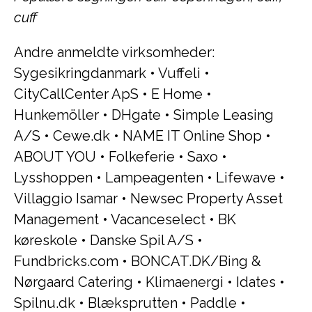
cuff
Andre anmeldte virksomheder:
Sygesikringdanmark
•
Vuffeli
•
CityCallCenter ApS
•
E Home
•
Hunkemöller
•
DHgate
•
Simple Leasing
A/S
•
Cewe.dk
•
NAME IT Online Shop
•
ABOUT YOU
•
Folkeferie
•
Saxo
•
Lysshoppen
•
Lampeagenten
•
Lifewave
•
Villaggio Isamar
•
Newsec Property Asset
Management
•
Vacanceselect
•
BK
køreskole
•
Danske Spil A/S
•
Fundbricks.com
•
BONCAT.DK/Bing &
Nørgaard Catering
•
Klimaenergi
•
Idates
•
Spilnu.dk
•
Blæksprutten
•
Paddle
•