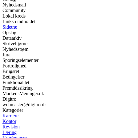
Nyhedsmail
Community
Lokal kreds
Links i indholdet
Sidetræ
Opslag
Dataarkiv
Skrivehjørne
Nyhedsstrøm
Jura
Sporingselementer
Fortrolighed
Brugsret
Betingelser
Funktionalitet
Fremtidssikring
MarkedsMeninger.dk
Digitro
webmaster@digitro.dk
Kategorier
Karriere
Kontor
Revision
Læring
Konferencer