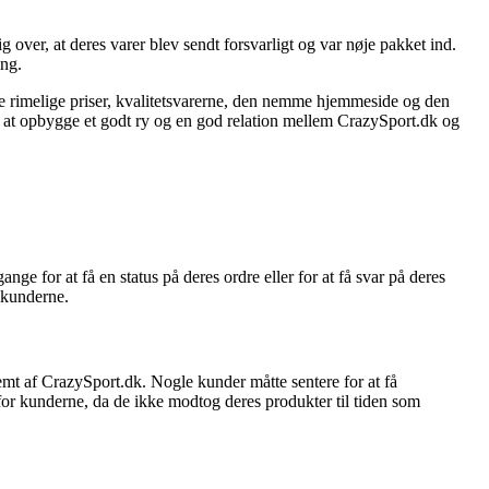
ver, at deres varer blev sendt forsvarligt og var nøje pakket ind.
ing.
e rimelige priser, kvalitetsvarerne, den nemme hjemmeside og den
l at opbygge et godt ry og en god relation mellem CrazySport.dk og
for at få en status på deres ordre eller for at få svar på deres
s kunderne.
emt af CrazySport.dk. Nogle kunder måtte sentere for at få
 for kunderne, da de ikke modtog deres produkter til tiden som