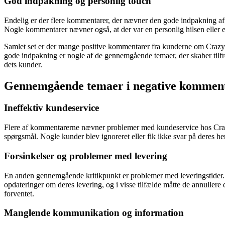
God indpakning og personlig touch
Endelig er der flere kommentarer, der nævner den gode indpakning af v
Nogle kommentarer nævner også, at der var en personlig hilsen eller et
Samlet set er der mange positive kommentarer fra kunderne om CrazyS
gode indpakning er nogle af de gennemgående temaer, der skaber tilfr
dets kunder.
Gennemgående temaer i negative kommen
Ineffektiv kundeservice
Flere af kommentarerne nævner problemer med kundeservice hos CrazySp
spørgsmål. Nogle kunder blev ignoreret eller fik ikke svar på deres he
Forsinkelser og problemer med levering
En anden gennemgående kritikpunkt er problemer med leveringstider. Fl
opdateringer om deres levering, og i visse tilfælde måtte de annullere
forventet.
Manglende kommunikation og information