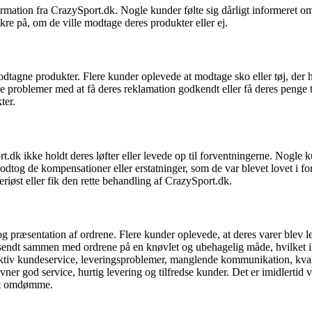
n fra CrazySport.dk. Nogle kunder følte sig dårligt informeret om de
ikre på, om de ville modtage deres produkter eller ej.
agne produkter. Flere kunder oplevede at modtage sko eller tøj, der hur
 problemer med at få deres reklamation godkendt eller få deres penge ti
ter.
dk ikke holdt deres løfter eller levede op til forventningerne. Nogle k
dtog de kompensationer eller erstatninger, som de var blevet lovet i fo
seriøst eller fik den rette behandling af CrazySport.dk.
ræsentation af ordrene. Flere kunder oplevede, at deres varer blev le
v sendt sammen med ordrene på en knøvlet og ubehagelig måde, hvilket 
fektiv kundeservice, leveringsproblemer, manglende kommunikation, kval
ner god service, hurtig levering og tilfredse kunder. Det er imidlerti
ivt omdømme.