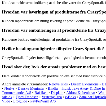
Kundeanmeldelserne indikerer, at de bestilte varer fra CrazySport.dk i
Hvordan var leveringen af produkterne fra CrazySp
Kunden rapporterede om hurtig levering af produkterne fra CrazySport.
Hvordan var emballeringen af produkterne fra Craz
Kunderne beskrev emballeringen af produkterne fra CrazySport.dk som f
Hvilke betalingsmuligheder tilbyder CrazySport.dk?
CrazySport.dk tilbyder forskellige betalingsmuligheder, herunder mobi
Hvad sker der, hvis der opstår problemer med en best
Flere kunder rapporterede om positive oplevelser med kundeservice hos
Andre anmeldte virksomheder:
Relove Kids
•
Dream Extensions
•
ET
•
Norlys
•
Danske Meninger
•
Bindia – Indisk Take Away & Dine-In
Tømmerhandel A/S
•
Baisikeli
•
Displate
•
Aldora Kobenhavn
•
Wolt
sale.dk
•
Fjord Frandsen
•
VesterbyCrea
•
e-Boks
•
Zanzibar Højskol
Vilde
•
Eroguide
•
PayPerWash A/S