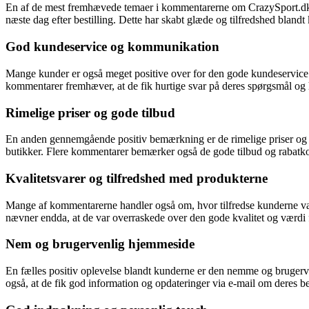
En af de mest fremhævede temaer i kommentarerne om CrazySport.dk er 
næste dag efter bestilling. Dette har skabt glæde og tilfredshed bland
God kundeservice og kommunikation
Mange kunder er også meget positive over for den gode kundeservice
kommentarer fremhæver, at de fik hurtige svar på deres spørgsmål og he
Rimelige priser og gode tilbud
En anden gennemgående positiv bemærkning er de rimelige priser og g
butikker. Flere kommentarer bemærker også de gode tilbud og rabatko
Kvalitetsvarer og tilfredshed med produkterne
Mange af kommentarerne handler også om, hvor tilfredse kunderne var m
nævner endda, at de var overraskede over den gode kvalitet og værdi 
Nem og brugervenlig hjemmeside
En fælles positiv oplevelse blandt kunderne er den nemme og brugerve
også, at de fik god information og opdateringer via e-mail om deres bes