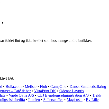
.
ng.
ar foldet flot og ikke krøllet som hos mange andre butikker.
tivt løst.
nd
•
Bolia.com
•
Mefisto
•
Floh
•
CampOne
•
Dansk Sundhedssikring
ptræet – Café & bar
•
VistaPrint DK
•
Odense Lavpris
data
•
Varde Ovne A/S
•
CEJ Ejendomsadministration A/S
•
Trekk-
oligselskabetlifa
•
Ihimlen
•
Stillerscoffee
•
Magisushi
•
By Lille