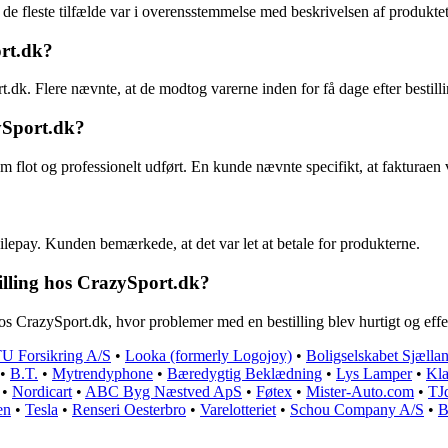
 de fleste tilfælde var i overensstemmelse med beskrivelsen af produktet
ort.dk?
dk. Flere nævnte, at de modtog varerne inden for få dage efter bestilli
ySport.dk?
lot og professionelt udført. En kunde nævnte specifikt, at fakturaen v
lepay. Kunden bemærkede, at det var let at betale for produkterne.
illing hos CrazySport.dk?
 CrazySport.dk, hvor problemer med en bestilling blev hurtigt og effek
U Forsikring A/S
•
Looka (formerly Logojoy)
•
Boligselskabet Sjælla
•
B.T.
•
Mytrendyphone
•
Bæredygtig Beklædning
•
Lys Lamper
•
Kla
•
Nordicart
•
ABC Byg Næstved ApS
•
Føtex
•
Mister-Auto.com
•
TJ
en
•
Tesla
•
Renseri Oesterbro
•
Varelotteriet
•
Schou Company A/S
•
B