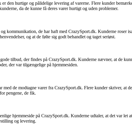
den hurtige og pålidelige levering af varerne. Flere kunder bemærker, 
t kunderne, da de kunne få deres varer hurtigt og uden problemer.
 og kommunikation, de har haft med CrazySport.dk. Kunderne roser is
nvendelser, og at de følte sig godt behandlet og taget seriøst.
ode tilbud, der findes på CrazySport.dk. Kunderne nævner, at de kunne
der, der var tilgængelige på hjemmesiden.
ed de modtagne varer fra CrazySport.dk. Flere kunder skriver, at de fik
for pengene, de fik.
nlige hjemmeside på CrazySport.dk. Kunderne udtaler, at det var let at
tilling og levering.