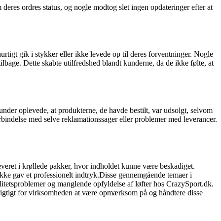
res ordres status, og nogle modtog slet ingen opdateringer efter at
tigt gik i stykker eller ikke levede op til deres forventninger. Nogle
lbage. Dette skabte utilfredshed blandt kunderne, da de ikke følte, at
under oplevede, at produkterne, de havde bestilt, var udsolgt, selvom
rbindelse med selve reklamationssager eller problemer med leverancer.
veret i krøllede pakker, hvor indholdet kunne være beskadiget.
ikke gav et professionelt indtryk.Disse gennemgående temaer i
itetsproblemer og manglende opfyldelse af løfter hos CrazySport.dk.
d vigtigt for virksomheden at være opmærksom på og håndtere disse