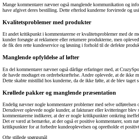
Mange kommentarer nævner også manglende kommunikation og informatio
have afgivet deres bestilling. Dette efterlod kunderne forvirrede og us
Kvalitetsproblemer med produkter
Et andet kritikpunkt i kommentarerne er kvalitetsproblemer med de modt
kunder forsøgte at reklamere eller returnere produkterne, men oplevede
de fik den rette kundeservice og løsning i forhold til de defekte produk
Manglende opfyldelse af løfter
En del kommentarer nævner også dårlige erfaringer med, at CrazySport.
de havde modtaget en ordrebekræftelse. Andre oplevede, at de ikke mo
Dette skabte mistillid hos kunderne, da de ikke følte, at de blev taget 
Krøllede pakker og manglende præsentation
Endelig nævner nogle kommentarer problemer med selve udførelsen og p
Derudover oplevede nogle kunder, at fakturaer eller kvitteringer ble
kommentarerne indikerer, at der er nogle kritikpunkter omkring inef
Det er værd at bemærke, at der også er positive kommentarer, som næv
kritikpunkter for at forbedre kundeoplevelsen og opretholde et posit
Ofte stillede spørgsmål