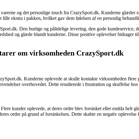
arerne og det personlige touch fra CrazySport.dk. Kunderne glæder sig o
 lille ekstra i pakken, hvilket gav dem følelsen af en personlig behandl
port.dk. Den hurtige og pålidelige levering, den gode kundeservice, d
edshed og glæde blandt kunderne. Disse positive oplevelser bidrager ti
tarer om virksomheden CrazySport.dk
ort.dk. Kunderne oplevede at skulle kontakte virksomheden flere gange 
nvendelser overhovedet. Dette resulterede i frustration og skuffelse ho
ere kunder oplevede, at deres ordre blev forsinket eller endda helt gl
 deres ordre på grund af forsinkelsen. Dette skabte en negativ oplevelse