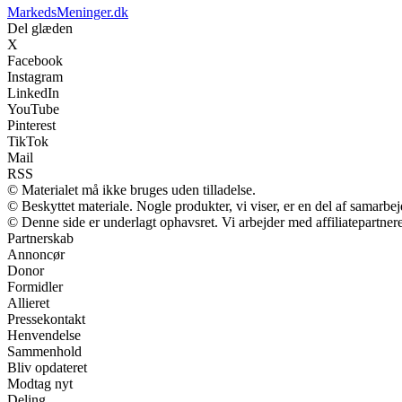
MarkedsMeninger.dk
Del glæden
X
Facebook
Instagram
LinkedIn
YouTube
Pinterest
TikTok
Mail
RSS
© Materialet må ikke bruges uden tilladelse.
© Beskyttet materiale. Nogle produkter, vi viser, er en del af samarbe
© Denne side er underlagt ophavsret. Vi arbejder med affiliatepartnere
Partnerskab
Annoncør
Donor
Formidler
Allieret
Pressekontakt
Henvendelse
Sammenhold
Bliv opdateret
Modtag nyt
Deling