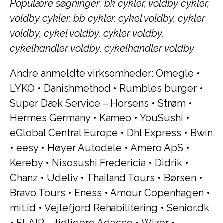
Populære søgninger: bk cykler, voldby cykler,
voldby cykler, bb cykler, cykel voldby, cykler
voldby, cykel voldby, cykler voldby,
cykelhandler voldby, cykelhandler voldby
Andre anmeldte virksomheder:
Omegle
•
LYKO
•
Danishmethod
•
Rumbles burger
•
Super Dæk Service – Horsens
•
Strøm
•
Hermes Germany
•
Kameo
•
YouSushi
•
eGlobal Central Europe
•
Dhl Express
•
Bwin
•
eesy
•
Høyer Autodele
•
Amero ApS
•
Kereby
•
Nisosushi Fredericia
•
Didrik
•
Chanz
•
Udeliv
•
Thailand Tours
•
Børsen
•
Bravo Tours
•
Eness
•
Amour Copenhagen
•
mit.id
•
Vejlefjord Rehabilitering
•
Senior.dk
•
FLAIR – tidligere Adecco
•
Wizer
•