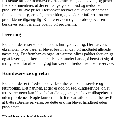
En række kunder fremhæver virksomhedens gode udvalg og priser.
Flere kommenterer, at der er mange gode tilbud og nedsatte
produkter til lave priser. Derudover nævnes det, at det er nemt at
finde det man søger på hjemmesiden, og at der er information om
produkterne tilgængelig. Kundeservicen og indkøbsoplevelsen
beskrives som værende positiv og problemfri.
Levering
Flere kunder roser virksomhedens hurtige levering. Der nævnes
eksempler, hvor varer er blevet bestilt en dag og modtaget allerede
næste dag. Det fremhæves også, at varerne bliver pakket forsvarligt
og at leveringen sker til tiden. Et par kunder har også benyttet sig af
muligheden for afhentning og har været tilfredse med denne service.
Kundeservice og retur
Flere kunder er tilfredse med virksomhedens kundeservice og
returpolitik. Det nævnes, at der er god og sød kundeservice, og at
returvarer nemt kan blive behandlet og pengene bliver tilbagebetalt
uden problemer. Nogle kunder har haft reklamationer eller behov for
at bytte størrelse på varer, og dette er også blevet håndteret uden
problemer.