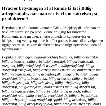
Hvad er betydningen af at kunne få fat i Billig-
arbejdstøj.dk, når man er i tvivl om størrelsen på
produkterne?
Betydningen af at kunne kontakte Billig-arbejdstøj.dk, når man er i
tvivl om størrelsen på produkterne er vigtig for kunderne.
Kommentarerne nævner, at virksomhedens kundeservice er
hjælpsom og venlig, og at de har fået god assistance til at vælge den
rigtige størrelse, selvom de allerede havde fulgt størrelsesguiden på
hjemmesiden.
Populære søgninger: billig-arbejdstøj trustpilot, billig-arbejdstøj,
billig arbejdstøj, billig arbejdstøj trustpilot, billigarbejdstøj.dk
trustpilot, billig-arbejdstoj.dk trustpilot, billigarbejdstøj, billigt
arbejdstøj trustpilot, billig-arbejdstøj.dk trustpilot, billigtarbejdstøj,
billigt arbejdstøj.dk, billig arbejdstøj.dk, billige arbejdstøj, billige
arbejdstøj, billig-arbejdstoj.dk, billig arbejstøj, billig arbejstøj,
billigarbejdstøj.dk, bilig arbejdstøj, billig arbejdestøj, bilig
arbejdstøj, billig-arbejdstoj, billig arbejds tøj, billig arbejds tøj,
billigt arbejdstøj retur, billig srbejdstøj, billig arbejds, billigt
arbejdstøj retur, billig arbejds, arbejdstøj.dk, billig arbejdstøj dk,
billigt-arbejdstøj, billig arbejdstøj spjald, billig arbedstøj, billigt-
arbejdstøj, billig arbejdstøj spjald, billig arbejdstøj med tryk, billig