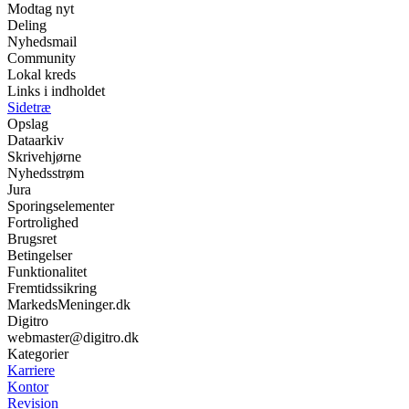
Modtag nyt
Deling
Nyhedsmail
Community
Lokal kreds
Links i indholdet
Sidetræ
Opslag
Dataarkiv
Skrivehjørne
Nyhedsstrøm
Jura
Sporingselementer
Fortrolighed
Brugsret
Betingelser
Funktionalitet
Fremtidssikring
MarkedsMeninger.dk
Digitro
webmaster@digitro.dk
Kategorier
Karriere
Kontor
Revision