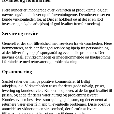
Kvalitet og holdbarhed
Flere kunder er imponerede over kvaliteten af produkterne, og det
nævnes også, at de lever op til forventningerne. Derudover roser en
kunde virksomheden for, at tøjet er holdbart og at det er en god
investering at købe arbejdstøj af god kvalitet fremfor modetøj.
Service og service
Generelt er der stor tilfredshed med servicen fra virksomheden. Flere
kommenterer, at de har fået god service og hjælp fra personalet, og
at der bliver fulgt op på spørgsmål og eventuelle problemer. Der
nævnes også, at virksomheden er imødekommende og hjælpsomme
i forbindelse med returvarer og problemløsning.
Opsummering
Samlet set er der mange positive kommentarer til Billig-
arbejdstøj.dk. Virksomheden roses for deres gode udvalg, priser,
levering og kundeservice. Kunderne oplever, at de får god kvalitet til
prisen, og at de får deres varer hurtigt og problemfrit leveret.
Kundeservicen beskrives som sød og hjælpsom, og det er nemt at
returnere varer eller få hjælp til eventuelle problemer. Disse positive
anmeldelser vidner om en virksomhed, der formår at levere
tilfredsstillende produkter og service til deres kunder.