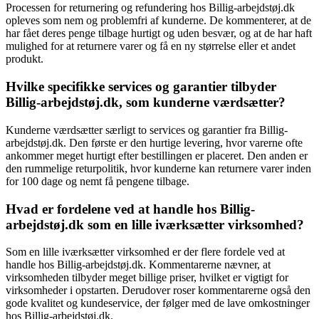
Processen for returnering og refundering hos Billig-arbejdstøj.dk
opleves som nem og problemfri af kunderne. De kommenterer, at de
har fået deres penge tilbage hurtigt og uden besvær, og at de har haft
mulighed for at returnere varer og få en ny størrelse eller et andet
produkt.
Hvilke specifikke services og garantier tilbyder
Billig-arbejdstøj.dk, som kunderne værdsætter?
Kunderne værdsætter særligt to services og garantier fra Billig-
arbejdstøj.dk. Den første er den hurtige levering, hvor varerne ofte
ankommer meget hurtigt efter bestillingen er placeret. Den anden er
den rummelige returpolitik, hvor kunderne kan returnere varer inden
for 100 dage og nemt få pengene tilbage.
Hvad er fordelene ved at handle hos Billig-
arbejdstøj.dk som en lille iværksætter virksomhed?
Som en lille iværksætter virksomhed er der flere fordele ved at
handle hos Billig-arbejdstøj.dk. Kommentarerne nævner, at
virksomheden tilbyder meget billige priser, hvilket er vigtigt for
virksomheder i opstarten. Derudover roser kommentarerne også den
gode kvalitet og kundeservice, der følger med de lave omkostninger
hos Billig-arbejdstøj.dk.