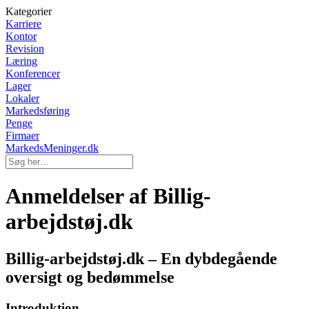
Kategorier
Karriere
Kontor
Revision
Læring
Konferencer
Lager
Lokaler
Markedsføring
Penge
Firmaer
MarkedsMeninger.dk
Anmeldelser af Billig-
arbejdstøj.dk
Billig-arbejdstøj.dk – En dybdegående
oversigt og bedømmelse
Introduktion