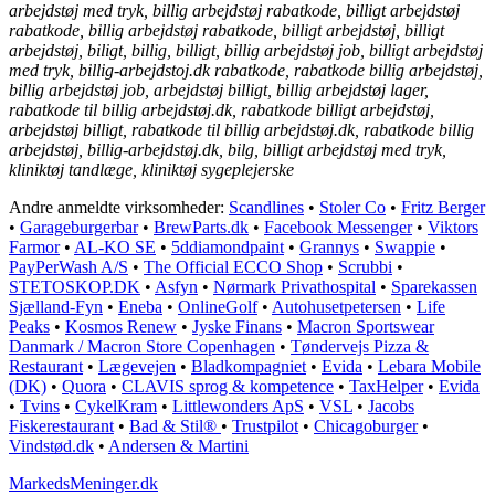
arbejdstøj med tryk, billig arbejdstøj rabatkode, billigt arbejdstøj
rabatkode, billig arbejdstøj rabatkode, billigt arbejdstøj, billigt
arbejdstøj, biligt, billig, billigt, billig arbejdstøj job, billigt arbejdstøj
med tryk, billig-arbejdstoj.dk rabatkode, rabatkode billig arbejdstøj,
billig arbejdstøj job, arbejdstøj billigt, billig arbejdstøj lager,
rabatkode til billig arbejdstøj.dk, rabatkode billigt arbejdstøj,
arbejdstøj billigt, rabatkode til billig arbejdstøj.dk, rabatkode billig
arbejdstøj, billig-arbejdstøj.dk, bilg, billigt arbejdstøj med tryk,
kliniktøj tandlæge, kliniktøj sygeplejerske
Andre anmeldte virksomheder:
Scandlines
•
Stoler Co
•
Fritz Berger
•
Garageburgerbar
•
BrewParts.dk
•
Facebook Messenger
•
Viktors
Farmor
•
AL-KO SE
•
5ddiamondpaint
•
Grannys
•
Swappie
•
PayPerWash A/S
•
The Official ECCO Shop
•
Scrubbi
•
STETOSKOP.DK
•
Asfyn
•
Nørmark Privathospital
•
Sparekassen
Sjælland-Fyn
•
Eneba
•
OnlineGolf
•
Autohusetpetersen
•
Life
Peaks
•
Kosmos Renew
•
Jyske Finans
•
Macron Sportswear
Danmark / Macron Store Copenhagen
•
Tøndervejs Pizza &
Restaurant
•
Lægevejen
•
Bladkompagniet
•
Evida
•
Lebara Mobile
(DK)
•
Quora
•
CLAVIS sprog & kompetence
•
TaxHelper
•
Evida
•
Tvins
•
CykelKram
•
Littlewonders ApS
•
VSL
•
Jacobs
Fiskerestaurant
•
Bad & Stil®
•
Trustpilot
•
Chicagoburger
•
Vindstød.dk
•
Andersen & Martini
MarkedsMeninger.dk