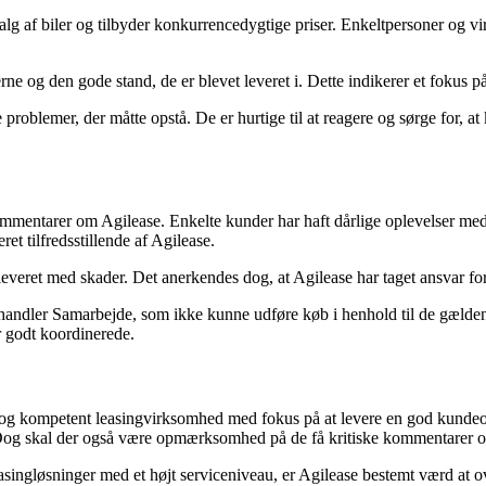
lg af biler og tilbyder konkurrencedygtige priser. Enkeltpersoner og vir
e og den gode stand, de er blevet leveret i. Dette indikerer et fokus på 
oblemer, der måtte opstå. De er hurtige til at reagere og sørge for, at k
kommentarer om Agilease. Enkelte kunder har haft dårlige oplevelser me
t tilfredsstillende af Agilease.
leveret med skader. Det anerkendes dog, at Agilease har taget ansvar f
andler Samarbejde, som ikke kunne udføre køb i henhold til de gældend
r godt koordinerede.
l og kompetent leasingvirksomhed med fokus på at levere en god kund
. Dog skal der også være opmærksomhed på de få kritiske kommentarer o
asingløsninger med et højt serviceniveau, er Agilease bestemt værd at o