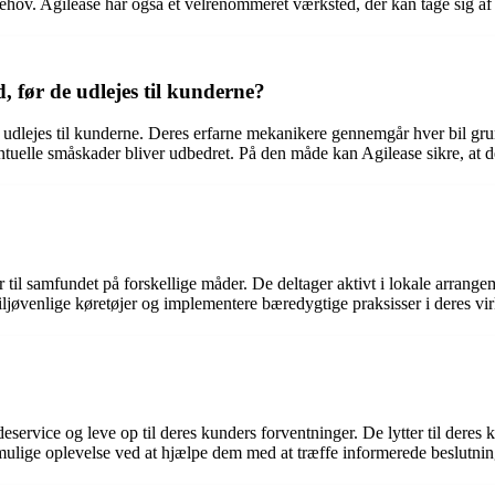
ehov. Agilease har også et velrenommeret værksted, der kan tage sig af 
d, før de udlejes til kunderne?
 udlejes til kunderne. Deres erfarne mekanikere gennemgår hver bil grund
tuelle småskader bliver udbedret. På den måde kan Agilease sikre, at der
 til samfundet på forskellige måder. De deltager aktivt i lokale arrange
iljøvenlige køretøjer og implementere bæredygtige praksisser i deres v
ervice og leve op til deres kunders forventninger. De lytter til deres k
 mulige oplevelse ved at hjælpe dem med at træffe informerede beslutnin