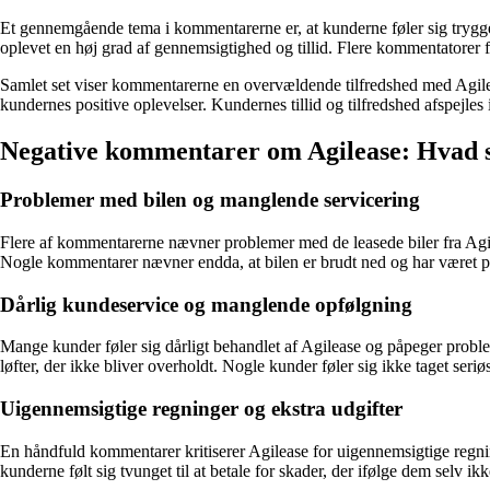
Et gennemgående tema i kommentarerne er, at kunderne føler sig trygg
oplevet en høj grad af gennemsigtighed og tillid. Flere kommentatorer
Samlet set viser kommentarerne en overvældende tilfredshed med Agilea
kundernes positive oplevelser. Kundernes tillid og tilfredshed afspejles 
Negative kommentarer om Agilease: Hvad 
Problemer med bilen og manglende servicering
Flere af kommentarerne nævner problemer med de leasede biler fra Agile
Nogle kommentarer nævner endda, at bilen er brudt ned og har været på
Dårlig kundeservice og manglende opfølgning
Mange kunder føler sig dårligt behandlet af Agilease og påpeger pro
løfter, der ikke bliver overholdt. Nogle kunder føler sig ikke taget seri
Uigennemsigtige regninger og ekstra udgifter
En håndfuld kommentarer kritiserer Agilease for uigennemsigtige regnin
kunderne følt sig tvunget til at betale for skader, der ifølge dem selv ik