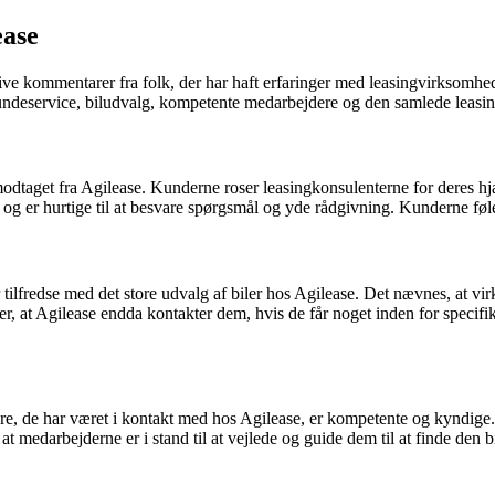
ease
ive kommentarer fra folk, der har haft erfaringer med leasingvirksomhe
kundeservice, biludvalg, kompetente medarbejdere og den samlede leasi
odtaget fra Agilease. Kunderne roser leasingkonsulenterne for dere
og er hurtige til at besvare spørgsmål og yde rådgivning. Kunderne føl
ilfredse med det store udvalg af biler hos Agilease. Det nævnes, at vi
er, at Agilease endda kontakter dem, hvis de får noget inden for specif
jdere, de har været i kontakt med hos Agilease, er kompetente og kyndi
t medarbejderne er i stand til at vejlede og guide dem til at finde den bi