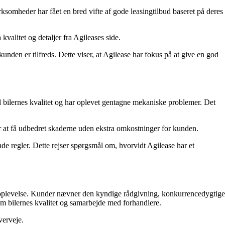
ksomheder har fået en bred vifte af gode leasingtilbud baseret på deres
kvalitet og detaljer fra Agileases side.
unden er tilfreds. Dette viser, at Agilease har fokus på at give en god
d bilernes kvalitet og har oplevet gentagne mekaniske problemer. Det
or at få udbedret skaderne uden ekstra omkostninger for kunden.
e regler. Dette rejser spørgsmål om, hvorvidt Agilease har et
eoplevelse. Kunder nævner den kyndige rådgivning, konkurrencedygtige
m bilernes kvalitet og samarbejde med forhandlere.
verveje.