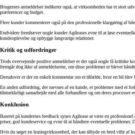
Brugernes anmeldelser indikerer også, at virksomheden har et stort udva
præferencer og budget.
Flere kunder kommenterer også på den professionelle klargøring af bilern
Endvidere fremhæver nogle kunder Agileases evne til at løse eventuelle pr
kundeoplevelse og opbygge langvarige relationer.
Kritik og udfordringer
Trods overvejende positive anmeldelser er der også nogle få kritiske 
fremgår dog ikke af anmeldelserne, om disse problemer er blevet håndtere
Derudover er der en enkelt kommentar om et tilfælde, hvor en bil blev 
En anden udfordring, der nævnes af en kunde, er problemer med et forh
tilstrækkeligt samarbejde med alle forhandlere og om deres processer e
Konklusion
Baseret på kundernes feedback synes Agilease at være en professione
priser, god kundeservice og evne til at håndtere eventuelle problemer
Hvis du søger en leasingvirksomhed, der kan tilbyde en bred vifte af le