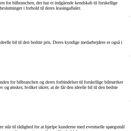
den for bilbranchen, der har et indgående kendskab til forskellige
lutninger i forhold til deres leasingaftaler.
eelle bil til den bedste pris. Deres kyndige medarbejdere er også i
den for bilbranchen og deres forbindelser til forskellige bilmærker
g ønsker, hvilket sikrer, at de får den ideelle bil til den bedste
ere står til rådighed for at hjælpe kunderne med eventuelle spørgsmål