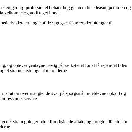
ået en god og professionel behandling gennem hele leasingperioden og
sig velkomne og godt taget imod.
rbejdere er nogle af de vigtigste faktorer, der bidrager til
ng, og oplever gentagne besøg på værkstedet for at få repareret bilen.
 og ekstraomkostninger for kunderne.
rustration over manglende svar på spørgsmål, udeblevne opkald og
 professionel service.
et ekstra regninger uden forudgående aftale, og i nogle tilfælde har
nderne.