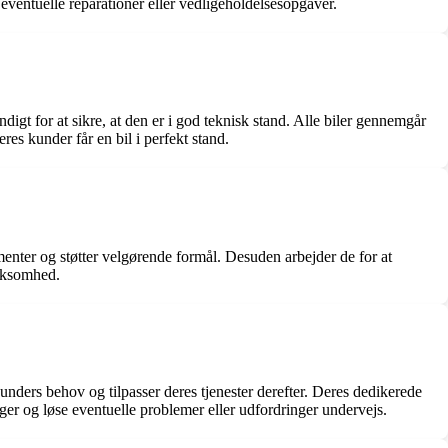
eventuelle reparationer eller vedligeholdelsesopgaver.
igt for at sikre, at den er i god teknisk stand. Alle biler gennemgår
es kunder får en bil i perfekt stand.
menter og støtter velgørende formål. Desuden arbejder de for at
irksomhed.
unders behov og tilpasser deres tjenester derefter. Deres dedikerede
ger og løse eventuelle problemer eller udfordringer undervejs.