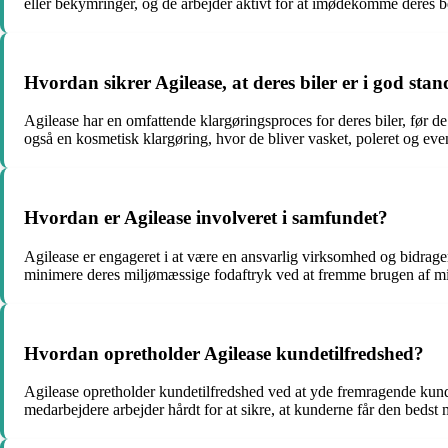
eller bekymringer, og de arbejder aktivt for at imødekomme deres b
Hvordan sikrer Agilease, at deres biler er i god stan
Agilease har en omfattende klargøringsproces for deres biler, før de
også en kosmetisk klargøring, hvor de bliver vasket, poleret og even
Hvordan er Agilease involveret i samfundet?
Agilease er engageret i at være en ansvarlig virksomhed og bidrager
minimere deres miljømæssige fodaftryk ved at fremme brugen af ​​m
Hvordan opretholder Agilease kundetilfredshed?
Agilease opretholder kundetilfredshed ved at yde fremragende kundes
medarbejdere arbejder hårdt for at sikre, at kunderne får den bedst