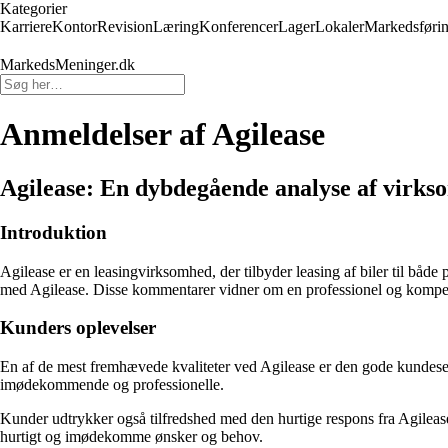
Kategorier
Karriere
Kontor
Revision
Læring
Konferencer
Lager
Lokaler
Markedsføri
MarkedsMeninger.dk
Anmeldelser af Agilease
Agilease: En dybdegående analyse af virks
Introduktion
Agilease er en leasingvirksomhed, der tilbyder leasing af biler til båd
med Agilease. Disse kommentarer vidner om en professionel og kompet
Kunders oplevelser
En af de mest fremhævede kvaliteter ved Agilease er den gode kundeser
imødekommende og professionelle.
Kunder udtrykker også tilfredshed med den hurtige respons fra Agileas
hurtigt og imødekomme ønsker og behov.