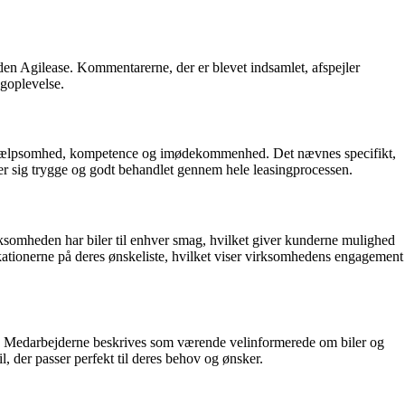
den Agilease. Kommentarerne, der er blevet indsamlet, afspejler
ngoplevelse.
s hjælpsomhed, kompetence og imødekommenhed. Det nævnes specifikt,
er sig trygge og godt behandlet gennem hele leasingprocessen.
rksomheden har biler til enhver smag, hvilket giver kunderne mulighed
ikationerne på deres ønskeliste, hvilket viser virksomhedens engagement
ge. Medarbejderne beskrives som værende velinformerede om biler og
l, der passer perfekt til deres behov og ønsker.