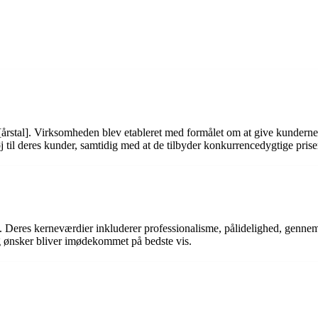
i [årstal]. Virksomheden blev etableret med formålet om at give kundern
etøj til deres kunder, samtidig med at de tilbyder konkurrencedygtige pris
. Deres kerneværdier inkluderer professionalisme, pålidelighed, genne
 og ønsker bliver imødekommet på bedste vis.