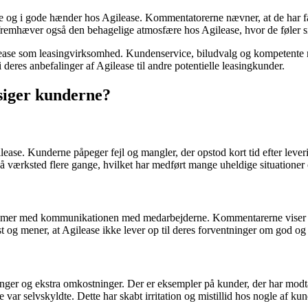
e og i gode hænder hos Agilease. Kommentatorerne nævner, at de har f
 fremhæver også den behagelige atmosfære hos Agilease, hvor de føler 
se som leasingvirksomhed. Kundenservice, biludvalg og kompetente meda
i deres anbefalinger af Agilease til andre potentielle leasingkunder.
siger kunderne?
ase. Kunderne påpeger fejl og mangler, der opstod kort tid efter leveri
 værksted flere gange, hvilket har medført mange uheldige situationer
blemer med kommunikationen med medarbejderne. Kommentarerne viser f
øst og mener, at Agilease ikke lever op til deres forventninger om god og
ger og ekstra omkostninger. Der er eksempler på kunder, der har modtag
ke var selvskyldte. Dette har skabt irritation og mistillid hos nogle af ku