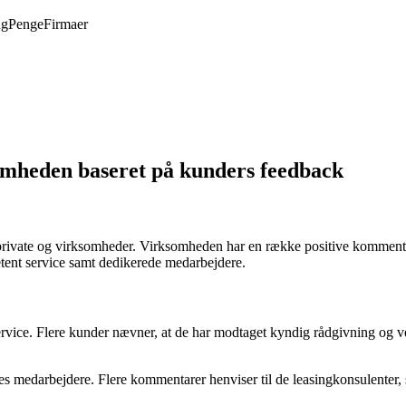
ng
Penge
Firmaer
omheden baseret på kunders feedback
e private og virksomheder. Virksomheden har en række positive kommentar
ent service samt dedikerede medarbejdere.
vice. Flere kunder nævner, at de har modtaget kyndig rådgivning og ve
es medarbejdere. Flere kommentarer henviser til de leasingkonsulenter,