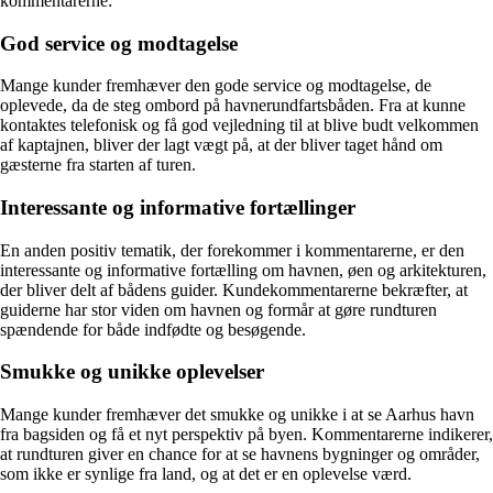
kommentarerne:
God service og modtagelse
Mange kunder fremhæver den gode service og modtagelse, de
oplevede, da de steg ombord på havnerundfartsbåden. Fra at kunne
kontaktes telefonisk og få god vejledning til at blive budt velkommen
af kaptajnen, bliver der lagt vægt på, at der bliver taget hånd om
gæsterne fra starten af turen.
Interessante og informative fortællinger
En anden positiv tematik, der forekommer i kommentarerne, er den
interessante og informative fortælling om havnen, øen og arkitekturen,
der bliver delt af bådens guider. Kundekommentarerne bekræfter, at
guiderne har stor viden om havnen og formår at gøre rundturen
spændende for både indfødte og besøgende.
Smukke og unikke oplevelser
Mange kunder fremhæver det smukke og unikke i at se Aarhus havn
fra bagsiden og få et nyt perspektiv på byen. Kommentarerne indikerer,
at rundturen giver en chance for at se havnens bygninger og områder,
som ikke er synlige fra land, og at det er en oplevelse værd.