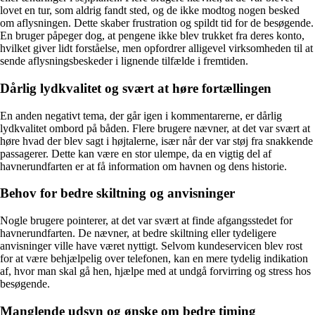
lovet en tur, som aldrig fandt sted, og de ikke modtog nogen besked
om aflysningen. Dette skaber frustration og spildt tid for de besøgende.
En bruger påpeger dog, at pengene ikke blev trukket fra deres konto,
hvilket giver lidt forståelse, men opfordrer alligevel virksomheden til at
sende aflysningsbeskeder i lignende tilfælde i fremtiden.
Dårlig lydkvalitet og svært at høre fortællingen
En anden negativt tema, der går igen i kommentarerne, er dårlig
lydkvalitet ombord på båden. Flere brugere nævner, at det var svært at
høre hvad der blev sagt i højtalerne, især når der var støj fra snakkende
passagerer. Dette kan være en stor ulempe, da en vigtig del af
havnerundfarten er at få information om havnen og dens historie.
Behov for bedre skiltning og anvisninger
Nogle brugere pointerer, at det var svært at finde afgangsstedet for
havnerundfarten. De nævner, at bedre skiltning eller tydeligere
anvisninger ville have været nyttigt. Selvom kundeservicen blev rost
for at være behjælpelig over telefonen, kan en mere tydelig indikation
af, hvor man skal gå hen, hjælpe med at undgå forvirring og stress hos
besøgende.
Manglende udsyn og ønske om bedre timing