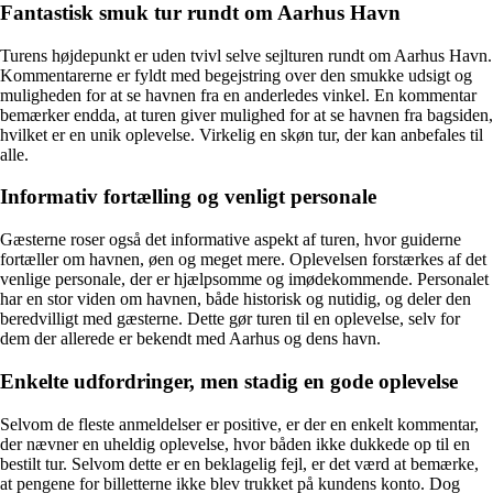
Fantastisk smuk tur rundt om Aarhus Havn
Turens højdepunkt er uden tvivl selve sejlturen rundt om Aarhus Havn.
Kommentarerne er fyldt med begejstring over den smukke udsigt og
muligheden for at se havnen fra en anderledes vinkel. En kommentar
bemærker endda, at turen giver mulighed for at se havnen fra bagsiden,
hvilket er en unik oplevelse. Virkelig en skøn tur, der kan anbefales til
alle.
Informativ fortælling og venligt personale
Gæsterne roser også det informative aspekt af turen, hvor guiderne
fortæller om havnen, øen og meget mere. Oplevelsen forstærkes af det
venlige personale, der er hjælpsomme og imødekommende. Personalet
har en stor viden om havnen, både historisk og nutidig, og deler den
beredvilligt med gæsterne. Dette gør turen til en oplevelse, selv for
dem der allerede er bekendt med Aarhus og dens havn.
Enkelte udfordringer, men stadig en gode oplevelse
Selvom de fleste anmeldelser er positive, er der en enkelt kommentar,
der nævner en uheldig oplevelse, hvor båden ikke dukkede op til en
bestilt tur. Selvom dette er en beklagelig fejl, er det værd at bemærke,
at pengene for billetterne ikke blev trukket på kundens konto. Dog