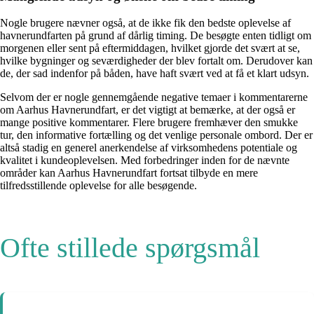
Nogle brugere nævner også, at de ikke fik den bedste oplevelse af
havnerundfarten på grund af dårlig timing. De besøgte enten tidligt om
morgenen eller sent på eftermiddagen, hvilket gjorde det svært at se,
hvilke bygninger og seværdigheder der blev fortalt om. Derudover kan
de, der sad indenfor på båden, have haft svært ved at få et klart udsyn.
Selvom der er nogle gennemgående negative temaer i kommentarerne
om Aarhus Havnerundfart, er det vigtigt at bemærke, at der også er
mange positive kommentarer. Flere brugere fremhæver den smukke
tur, den informative fortælling og det venlige personale ombord. Der er
altså stadig en generel anerkendelse af virksomhedens potentiale og
kvalitet i kundeoplevelsen. Med forbedringer inden for de nævnte
områder kan Aarhus Havnerundfart fortsat tilbyde en mere
tilfredsstillende oplevelse for alle besøgende.
Ofte stillede spørgsmål