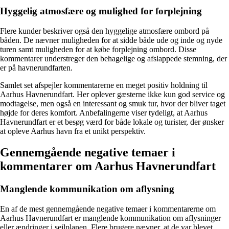
Hyggelig atmosfære og mulighed for forplejning
Flere kunder beskriver også den hyggelige atmosfære ombord på
båden. De nævner muligheden for at sidde både ude og inde og nyde
turen samt muligheden for at købe forplejning ombord. Disse
kommentarer understreger den behagelige og afslappede stemning, der
er på havnerundfarten.
Samlet set afspejler kommentarerne en meget positiv holdning til
Aarhus Havnerundfart. Her oplever gæsterne ikke kun god service og
modtagelse, men også en interessant og smuk tur, hvor der bliver taget
højde for deres komfort. Anbefalingerne viser tydeligt, at Aarhus
Havnerundfart er et besøg værd for både lokale og turister, der ønsker
at opleve Aarhus havn fra et unikt perspektiv.
Gennemgående negative temaer i
kommentarer om Aarhus Havnerundfart
Manglende kommunikation om aflysning
En af de mest gennemgående negative temaer i kommentarerne om
Aarhus Havnerundfart er manglende kommunikation om aflysninger
eller ændringer i sejlplanen. Flere brugere nævner, at de var blevet