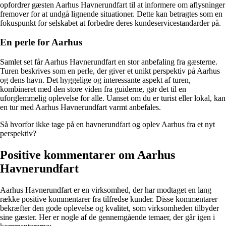
opfordrer gæsten Aarhus Havnerundfart til at informere om aflysninger
fremover for at undgå lignende situationer. Dette kan betragtes som en
fokuspunkt for selskabet at forbedre deres kundeservicestandarder på.
En perle for Aarhus
Samlet set får Aarhus Havnerundfart en stor anbefaling fra gæsterne.
Turen beskrives som en perle, der giver et unikt perspektiv på Aarhus
og dens havn. Det hyggelige og interessante aspekt af turen,
kombineret med den store viden fra guiderne, gør det til en
uforglemmelig oplevelse for alle. Uanset om du er turist eller lokal, kan
en tur med Aarhus Havnerundfart varmt anbefales.
Så hvorfor ikke tage på en havnerundfart og oplev Aarhus fra et nyt
perspektiv?
Positive kommentarer om Aarhus
Havnerundfart
Aarhus Havnerundfart er en virksomhed, der har modtaget en lang
række positive kommentarer fra tilfredse kunder. Disse kommentarer
bekræfter den gode oplevelse og kvalitet, som virksomheden tilbyder
sine gæster. Her er nogle af de gennemgående temaer, der går igen i