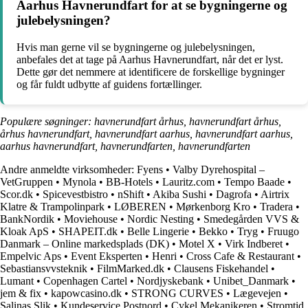
Aarhus Havnerundfart for at se bygningerne og
julebelysningen?
Hvis man gerne vil se bygningerne og julebelysningen,
anbefales det at tage på Aarhus Havnerundfart, når det er lyst.
Dette gør det nemmere at identificere de forskellige bygninger
og får fuldt udbytte af guidens fortællinger.
Populære søgninger: havnerundfart århus, havnerundfart århus,
århus havnerundfart, havnerundfart aarhus, havnerundfart aarhus,
aarhus havnerundfart, havnerundfarten, havnerundfarten
Andre anmeldte virksomheder:
Fyens
•
Valby Dyrehospital –
VetGruppen
•
Mynola
•
BB-Hotels
•
Lauritz.com
•
Tempo Baade
•
Scor.dk
•
Spicevestbistro
•
nShift
•
Akiba Sushi
•
Dagrofa
•
Airtrix
Klatre & Trampolinpark
•
LØBEREN
•
Mørkenborg Kro
•
Tradera
•
BankNordik
•
Moviehouse
•
Nordic Nesting
•
Smedegården VVS &
Kloak ApS
•
SHAPEIT.dk
•
Belle Lingerie
•
Bekko
•
Tryg
•
Fruugo
Danmark – Online markedsplads (DK)
•
Motel X
•
Virk Indberet
•
Empelvic Aps
•
Event Eksperten
•
Henri
•
Cross Cafe & Restaurant
•
Sebastiansvvsteknik
•
FilmMarked.dk
•
Clausens Fiskehandel
•
Lumant
•
Copenhagen Cartel
•
Nordjyskebank
•
Unibet_Danmark
•
jem & fix
•
kapowcasino.dk
•
STRONG CURVES
•
Lægevejen
•
Salinas Slik
•
Kundeservice Postnord
•
Cykel Mekanikeren
•
Stromtid