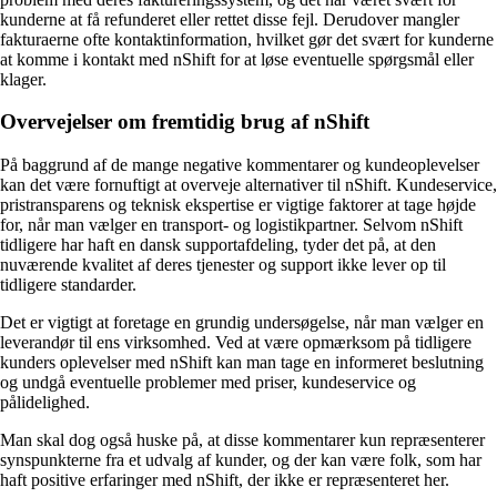
kunderne at få refunderet eller rettet disse fejl. Derudover mangler
fakturaerne ofte kontaktinformation, hvilket gør det svært for kunderne
at komme i kontakt med nShift for at løse eventuelle spørgsmål eller
klager.
Overvejelser om fremtidig brug af nShift
På baggrund af de mange negative kommentarer og kundeoplevelser
kan det være fornuftigt at overveje alternativer til nShift. Kundeservice,
pristransparens og teknisk ekspertise er vigtige faktorer at tage højde
for, når man vælger en transport- og logistikpartner. Selvom nShift
tidligere har haft en dansk supportafdeling, tyder det på, at den
nuværende kvalitet af deres tjenester og support ikke lever op til
tidligere standarder.
Det er vigtigt at foretage en grundig undersøgelse, når man vælger en
leverandør til ens virksomhed. Ved at være opmærksom på tidligere
kunders oplevelser med nShift kan man tage en informeret beslutning
og undgå eventuelle problemer med priser, kundeservice og
pålidelighed.
Man skal dog også huske på, at disse kommentarer kun repræsenterer
synspunkterne fra et udvalg af kunder, og der kan være folk, som har
haft positive erfaringer med nShift, der ikke er repræsenteret her.