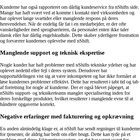
Kunderne har også rapporteret om dårlig kundeservice fra nShifts side.
Mange har haft svært ved at komme i kontakt med virksomheden og
har oplevet lange svartider eller manglende respons på deres
henvendelser. Når de endelig får fat i en medarbejder, er der ofte
vanskeligheder med sprogbarrieren, da personalet enten ikke taler
dansk eller har dårlig engelskudtale. Dette skaber yderligere frustration
og forværrer kundernes oplevelse med nShift.
Manglende support og teknisk ekspertise
Nogle kunder har haft problemer med nShifts tekniske ydelser og har
oplevet nedetid eller fejl i deres system. Derudover har
supportafdelingen vist sig at være inkompetent og har ikke formået at
løse kundernes problemer effektivt. Dette har resulteret i tabt tid og tab
af forretning for nogle af kunderne. Der er også blevet påpeget, at
nShifts support- og teknikerteams mangler specialisering inden for
deres forskellige produkter, hvilket resulterer i manglende evne til at
håndtere opgaverne korrekt.
Negative erfaringer med fakturering og opkrævning
En anden almindelig klage er, at nShift har sendt regninger til kunderne
for tjenester, de aldrig har bedt om eller brugt. Dette kan tyde på et
problem med deres faktureringssystem, og det har været svært for