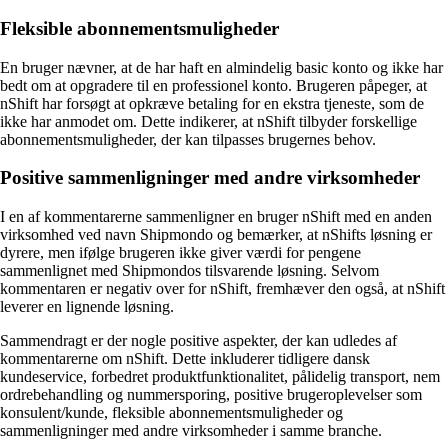
Fleksible abonnementsmuligheder
En bruger nævner, at de har haft en almindelig basic konto og ikke har
bedt om at opgradere til en professionel konto. Brugeren påpeger, at
nShift har forsøgt at opkræve betaling for en ekstra tjeneste, som de
ikke har anmodet om. Dette indikerer, at nShift tilbyder forskellige
abonnementsmuligheder, der kan tilpasses brugernes behov.
Positive sammenligninger med andre virksomheder
I en af kommentarerne sammenligner en bruger nShift med en anden
virksomhed ved navn Shipmondo og bemærker, at nShifts løsning er
dyrere, men ifølge brugeren ikke giver værdi for pengene
sammenlignet med Shipmondos tilsvarende løsning. Selvom
kommentaren er negativ over for nShift, fremhæver den også, at nShift
leverer en lignende løsning.
Sammendragt er der nogle positive aspekter, der kan udledes af
kommentarerne om nShift. Dette inkluderer tidligere dansk
kundeservice, forbedret produktfunktionalitet, pålidelig transport, nem
ordrebehandling og nummersporing, positive brugeroplevelser som
konsulent/kunde, fleksible abonnementsmuligheder og
sammenligninger med andre virksomheder i samme branche.