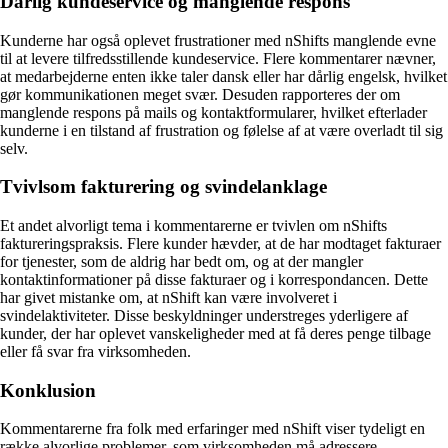
Dårlig kundeservice og manglende respons
Kunderne har også oplevet frustrationer med nShifts manglende evne
til at levere tilfredsstillende kundeservice. Flere kommentarer nævner,
at medarbejderne enten ikke taler dansk eller har dårlig engelsk, hvilket
gør kommunikationen meget svær. Desuden rapporteres der om
manglende respons på mails og kontaktformularer, hvilket efterlader
kunderne i en tilstand af frustration og følelse af at være overladt til sig
selv.
Tvivlsom fakturering og svindelanklage
Et andet alvorligt tema i kommentarerne er tvivlen om nShifts
faktureringspraksis. Flere kunder hævder, at de har modtaget fakturaer
for tjenester, som de aldrig har bedt om, og at der mangler
kontaktinformationer på disse fakturaer og i korrespondancen. Dette
har givet mistanke om, at nShift kan være involveret i
svindelaktiviteter. Disse beskyldninger understreges yderligere af
kunder, der har oplevet vanskeligheder med at få deres penge tilbage
eller få svar fra virksomheden.
Konklusion
Kommentarerne fra folk med erfaringer med nShift viser tydeligt en
række alvorlige problemer, som virksomheden må adressere.