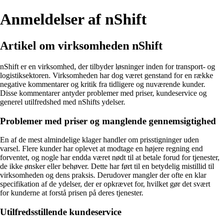
Anmeldelser af nShift
Artikel om virksomheden nShift
nShift er en virksomhed, der tilbyder løsninger inden for transport- og
logistiksektoren. Virksomheden har dog været genstand for en række
negative kommentarer og kritik fra tidligere og nuværende kunder.
Disse kommentarer antyder problemer med priser, kundeservice og
generel utilfredshed med nShifts ydelser.
Problemer med priser og manglende gennemsigtighed
En af de mest almindelige klager handler om prisstigninger uden
varsel. Flere kunder har oplevet at modtage en højere regning end
forventet, og nogle har endda været nødt til at betale forud for tjenester,
de ikke ønsker eller behøver. Dette har ført til en betydelig mistillid til
virksomheden og dens praksis. Derudover mangler der ofte en klar
specifikation af de ydelser, der er opkrævet for, hvilket gør det svært
for kunderne at forstå prisen på deres tjenester.
Utilfredsstillende kundeservice