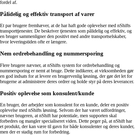
fordel af.
Pålidelig og effektiv transport af varer
Et par brugere fremhæver, at de har haft gode oplevelser med nShifts
transporttjenester. De beskriver tjenesten som pålidelig og effektiv, og
en bruger sammenligner den positivt med andre transportselskaber,
hvor leveringstiden ofte er længere.
Nem ordrebehandling og nummersporing
Flere brugere nævner, at nShifts system for ordrebehandling og
nummersporing er nemt at bruge. Dette indikerer, at virksomheden gør
en god indsats for at levere en brugervenlig løsning, der gør det let for
brugerne at administrere deres ordrer og holde styr på deres leverancer.
Positiv oplevelse som konsulent/kunde
En bruger, der arbejder som konsulent for en kunde, deler en positiv
oplevelse med nShifts løsning. Selvom der har været udfordringer,
nævner brugeren, at nShift har potentiale, men supporten skal
forbedres og mangler specialiseret viden. Dette peger på, at nShift har
et produkt, der kan være til gavn for både konsulenter og deres kunder,
men der er stadig rum for forbedring.