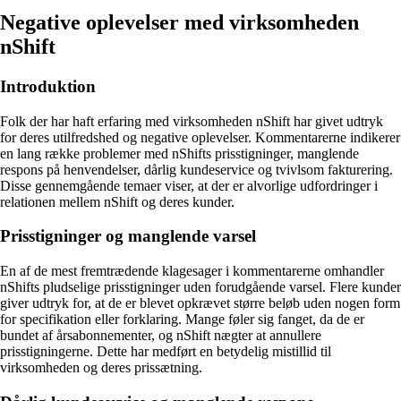
Negative oplevelser med virksomheden
nShift
Introduktion
Folk der har haft erfaring med virksomheden nShift har givet udtryk
for deres utilfredshed og negative oplevelser. Kommentarerne indikerer
en lang række problemer med nShifts prisstigninger, manglende
respons på henvendelser, dårlig kundeservice og tvivlsom fakturering.
Disse gennemgående temaer viser, at der er alvorlige udfordringer i
relationen mellem nShift og deres kunder.
Prisstigninger og manglende varsel
En af de mest fremtrædende klagesager i kommentarerne omhandler
nShifts pludselige prisstigninger uden forudgående varsel. Flere kunder
giver udtryk for, at de er blevet opkrævet større beløb uden nogen form
for specifikation eller forklaring. Mange føler sig fanget, da de er
bundet af årsabonnementer, og nShift nægter at annullere
prisstigningerne. Dette har medført en betydelig mistillid til
virksomheden og deres prissætning.