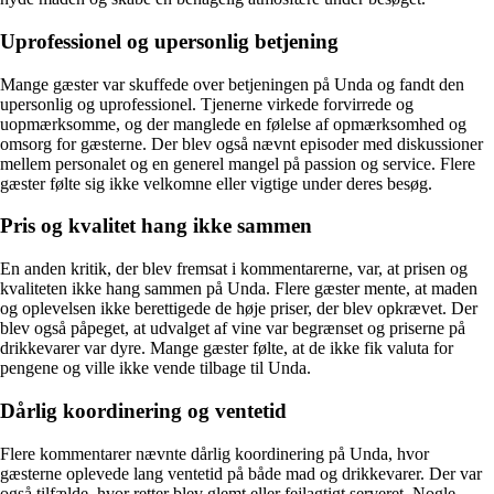
Uprofessionel og upersonlig betjening
Mange gæster var skuffede over betjeningen på Unda og fandt den
upersonlig og uprofessionel. Tjenerne virkede forvirrede og
uopmærksomme, og der manglede en følelse af opmærksomhed og
omsorg for gæsterne. Der blev også nævnt episoder med diskussioner
mellem personalet og en generel mangel på passion og service. Flere
gæster følte sig ikke velkomne eller vigtige under deres besøg.
Pris og kvalitet hang ikke sammen
En anden kritik, der blev fremsat i kommentarerne, var, at prisen og
kvaliteten ikke hang sammen på Unda. Flere gæster mente, at maden
og oplevelsen ikke berettigede de høje priser, der blev opkrævet. Der
blev også påpeget, at udvalget af vine var begrænset og priserne på
drikkevarer var dyre. Mange gæster følte, at de ikke fik valuta for
pengene og ville ikke vende tilbage til Unda.
Dårlig koordinering og ventetid
Flere kommentarer nævnte dårlig koordinering på Unda, hvor
gæsterne oplevede lang ventetid på både mad og drikkevarer. Der var
også tilfælde, hvor retter blev glemt eller fejlagtigt serveret. Nogle