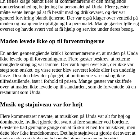
En fælles klage blandt flere af kommentarerne er den manglende
opmærksomhed og betjening fra personalet på Unda. Flere gæster
måtte vente længe på at få bestilt mad og drikkevarer, og der var
generel forvirring blandt tjenerne. Der var også klager over ventetid på
maden og manglende opfølgning fra personalet. Mange gæster følte sig
overset og havde svært ved at få hjælp og service under deres besøg.
Maden levede ikke op til forventningerne
En anden gennemgående kritik i kommentarerne er, at maden på Unda
ikke levede op til forventningerne. Flere gæster beskrev, at retterne
manglede smag og var tamme. Der var klager over kød, der ikke var
stegt som ønsket, og visse retter blev serveret kolde eller i en underlig
farve. Desuden blev der påpeget, at portionerne var små og ikke
tilfredsstillende, især i forhold til prisen. Mange gæster var skuffede
over, at maden ikke levede op til standarden, som de forventede på en
restaurant som Unda.
Musik og støjniveau var for højt
Flere kommentarer nævnte, at musikken på Unda var alt for høj og
dominerede, hvilket gjorde det svært at føre samtaler ved bordene.
Gæsterne bad gentagne gange om at få skruet ned for musikken, men
dette blev ikke imødekommet. Det høje støjniveau gjorde det svært at
nyde maden og skabe en behagelig atmosfære under besøget.