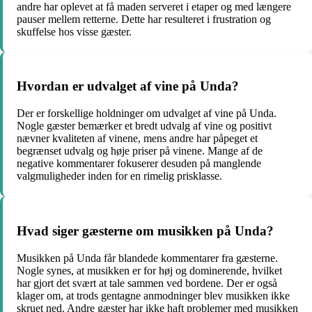
andre har oplevet at få maden serveret i etaper og med længere
pauser mellem retterne. Dette har resulteret i frustration og
skuffelse hos visse gæster.
Hvordan er udvalget af vine på Unda?
Der er forskellige holdninger om udvalget af vine på Unda.
Nogle gæster bemærker et bredt udvalg af vine og positivt
nævner kvaliteten af vinene, mens andre har påpeget et
begrænset udvalg og høje priser på vinene. Mange af de
negative kommentarer fokuserer desuden på manglende
valgmuligheder inden for en rimelig prisklasse.
Hvad siger gæsterne om musikken på Unda?
Musikken på Unda får blandede kommentarer fra gæsterne.
Nogle synes, at musikken er for høj og dominerende, hvilket
har gjort det svært at tale sammen ved bordene. Der er også
klager om, at trods gentagne anmodninger blev musikken ikke
skruet ned. Andre gæster har ikke haft problemer med musikken