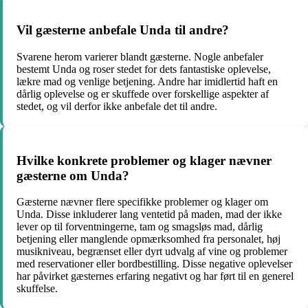
Vil gæsterne anbefale Unda til andre?
Svarene herom varierer blandt gæsterne. Nogle anbefaler
bestemt Unda og roser stedet for dets fantastiske oplevelse,
lækre mad og venlige betjening. Andre har imidlertid haft en
dårlig oplevelse og er skuffede over forskellige aspekter af
stedet, og vil derfor ikke anbefale det til andre.
Hvilke konkrete problemer og klager nævner
gæsterne om Unda?
Gæsterne nævner flere specifikke problemer og klager om
Unda. Disse inkluderer lang ventetid på maden, mad der ikke
lever op til forventningerne, tam og smagsløs mad, dårlig
betjening eller manglende opmærksomhed fra personalet, høj
musikniveau, begrænset eller dyrt udvalg af vine og problemer
med reservationer eller bordbestilling. Disse negative oplevelser
har påvirket gæsternes erfaring negativt og har ført til en generel
skuffelse.