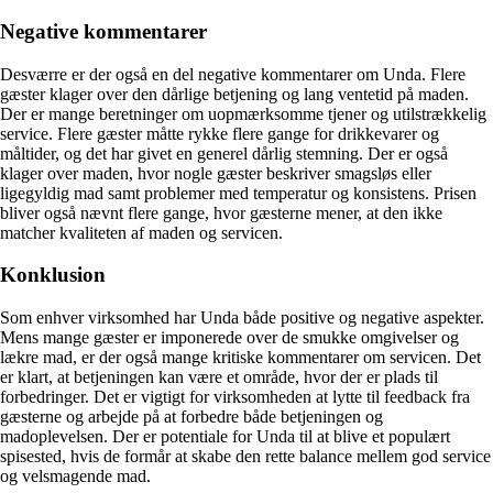
Negative kommentarer
Desværre er der også en del negative kommentarer om Unda. Flere
gæster klager over den dårlige betjening og lang ventetid på maden.
Der er mange beretninger om uopmærksomme tjener og utilstrækkelig
service. Flere gæster måtte rykke flere gange for drikkevarer og
måltider, og det har givet en generel dårlig stemning. Der er også
klager over maden, hvor nogle gæster beskriver smagsløs eller
ligegyldig mad samt problemer med temperatur og konsistens. Prisen
bliver også nævnt flere gange, hvor gæsterne mener, at den ikke
matcher kvaliteten af maden og servicen.
Konklusion
Som enhver virksomhed har Unda både positive og negative aspekter.
Mens mange gæster er imponerede over de smukke omgivelser og
lækre mad, er der også mange kritiske kommentarer om servicen. Det
er klart, at betjeningen kan være et område, hvor der er plads til
forbedringer. Det er vigtigt for virksomheden at lytte til feedback fra
gæsterne og arbejde på at forbedre både betjeningen og
madoplevelsen. Der er potentiale for Unda til at blive et populært
spisested, hvis de formår at skabe den rette balance mellem god service
og velsmagende mad.