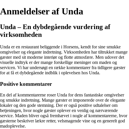
Anmeldelser af Unda
Unda – En dybdegående vurdering af
virksomheden
Unda er en restaurant beliggende i Horsens, kendt for sine smukke
omgivelser og elegante indretning. Virksomheden har tiltrukket mange
gæster med sit moderne interiør og flotte atmosfære. Men udover det
visuelle indtryk er der mange forskellige meninger om maden og
servicen. Vi har undersøgt en række kommentarer fra tidligere gæster
for at få et dybdegående indblik i oplevelsen hos Unda.
Positive kommentarer
En del af kommentarerne roser Unda for dens fantastiske omgivelser
og smukke indretning. Mange gæster er imponerede over de elegante
lokaler og den gode stemning. Der er også positive udtalelser om
betjeningen, hvor nogle gæster oplever en venlig og nærværende
service. Maden bliver også fremhævet i nogle af kommentarerne, hvor
gæsterne beskriver lækre retter, velsmagende vine og en generelt god
madoplevelse.