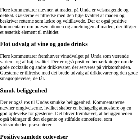
Flere kommentarer nævner, at maden på Unda er velsmagende og
delikat. Gæsterne er tilfredse med den høje kvalitet af maden og
beskriver retterne som lækre og veltillavede. Der er også positive
kommentarer om præsentationen og anretningen af maden, der tilføjer
et æstetisk element til måltidet.
Flot udvalg af vine og gode drinks
Flere kommentarer fremhæver vinudvalget på Unda som værende
varieret og af høj kvalitet. Der er også positive bemærkninger om de
gode cocktails og andre drikkevarer, der serveres på virksomheden.
Gæsterne er tilfredse med det brede udvalg af drikkevarer og den gode
smagsoplevelse, de får.
Smuk beliggenhed
Der er også ros til Undas smukke beliggenhed. Kommentarerne
nævner omgivelserne, hvilket skaber en behagelig atmosfære og en
god oplevelse for gæsterne. Det bliver fremhævet, at beliggenheden
også bidrager til den elegante og stilfulde atmosfære, som
virksomheden præsenterer.
Positive samlede oplevelser