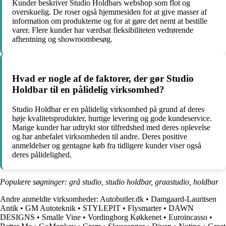
Kunder beskriver Studio Holdbars webshop som flot og
overskuelig. De roser også hjemmesiden for at give masser af
information om produkterne og for at gøre det nemt at bestille
varer. Flere kunder har værdsat fleksibiliteten vedrørende
afhentning og showroombesøg.
Hvad er nogle af de faktorer, der gør Studio
Holdbar til en pålidelig virksomhed?
Studio Holdbar er en pålidelig virksomhed på grund af deres
høje kvalitetsprodukter, hurtige levering og gode kundeservice.
Mange kunder har udtrykt stor tilfredshed med deres oplevelse
og har anbefalet virksomheden til andre. Deres positive
anmeldelser og gentagne køb fra tidligere kunder viser også
deres pålidelighed.
Populære søgninger: grå studio, studio holdbar, graastudio, holdbar
Andre anmeldte virksomheder:
Autobutler.dk
•
Damgaard-Lauritsen
Antik
•
GM Autoteknik
•
STYLEPIT
•
Flysmarter
•
DAWN
DESIGNS
•
Smalle Vine
•
Vordingborg Køkkenet
•
Euroincasso
•