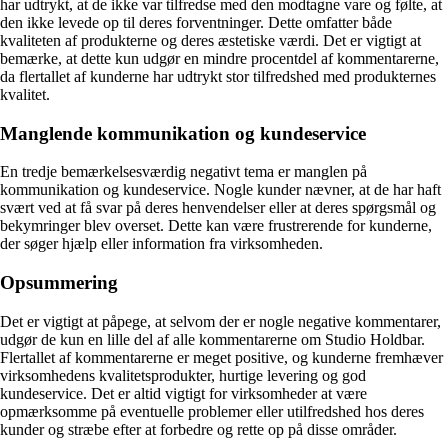
har udtrykt, at de ikke var tilfredse med den modtagne vare og følte, at
den ikke levede op til deres forventninger. Dette omfatter både
kvaliteten af produkterne og deres æstetiske værdi. Det er vigtigt at
bemærke, at dette kun udgør en mindre procentdel af kommentarerne,
da flertallet af kunderne har udtrykt stor tilfredshed med produkternes
kvalitet.
Manglende kommunikation og kundeservice
En tredje bemærkelsesværdig negativt tema er manglen på
kommunikation og kundeservice. Nogle kunder nævner, at de har haft
svært ved at få svar på deres henvendelser eller at deres spørgsmål og
bekymringer blev overset. Dette kan være frustrerende for kunderne,
der søger hjælp eller information fra virksomheden.
Opsummering
Det er vigtigt at påpege, at selvom der er nogle negative kommentarer,
udgør de kun en lille del af alle kommentarerne om Studio Holdbar.
Flertallet af kommentarerne er meget positive, og kunderne fremhæver
virksomhedens kvalitetsprodukter, hurtige levering og god
kundeservice. Det er altid vigtigt for virksomheder at være
opmærksomme på eventuelle problemer eller utilfredshed hos deres
kunder og stræbe efter at forbedre og rette op på disse områder.