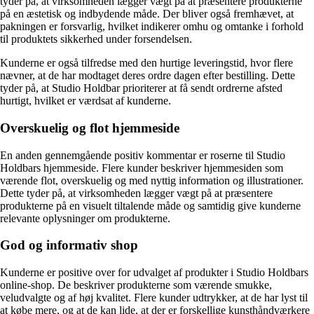
tyder på, at virksomheden lægger vægt på at præsentere produkterne
på en æstetisk og indbydende måde. Der bliver også fremhævet, at
pakningen er forsvarlig, hvilket indikerer omhu og omtanke i forhold
til produktets sikkerhed under forsendelsen.
Kunderne er også tilfredse med den hurtige leveringstid, hvor flere
nævner, at de har modtaget deres ordre dagen efter bestilling. Dette
tyder på, at Studio Holdbar prioriterer at få sendt ordrerne afsted
hurtigt, hvilket er værdsat af kunderne.
Overskuelig og flot hjemmeside
En anden gennemgående positiv kommentar er roserne til Studio
Holdbars hjemmeside. Flere kunder beskriver hjemmesiden som
værende flot, overskuelig og med nyttig information og illustrationer.
Dette tyder på, at virksomheden lægger vægt på at præsentere
produkterne på en visuelt tiltalende måde og samtidig give kunderne
relevante oplysninger om produkterne.
God og informativ shop
Kunderne er positive over for udvalget af produkter i Studio Holdbars
online-shop. De beskriver produkterne som værende smukke,
veludvalgte og af høj kvalitet. Flere kunder udtrykker, at de har lyst til
at købe mere, og at de kan lide, at der er forskellige kunsthåndværkere