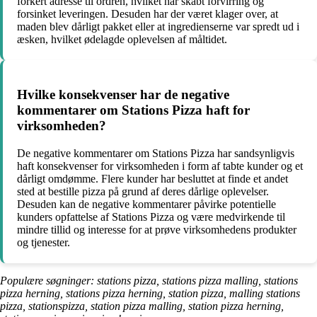
forkert adresse til ordren, hvilket har skabt forvirring og
forsinket leveringen. Desuden har der været klager over, at
maden blev dårligt pakket eller at ingredienserne var spredt ud i
æsken, hvilket ødelagde oplevelsen af måltidet.
Hvilke konsekvenser har de negative
kommentarer om Stations Pizza haft for
virksomheden?
De negative kommentarer om Stations Pizza har sandsynligvis
haft konsekvenser for virksomheden i form af tabte kunder og et
dårligt omdømme. Flere kunder har besluttet at finde et andet
sted at bestille pizza på grund af deres dårlige oplevelser.
Desuden kan de negative kommentarer påvirke potentielle
kunders opfattelse af Stations Pizza og være medvirkende til
mindre tillid og interesse for at prøve virksomhedens produkter
og tjenester.
Populære søgninger: stations pizza, stations pizza malling, stations
pizza herning, stations pizza herning, station pizza, malling stations
pizza, stationspizza, station pizza malling, station pizza herning,