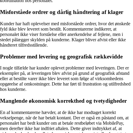
koordination hos personalet.
Misforståede ordrer og dårlig håndtering af klager
Kunder har haft oplevelser med misforståede ordrer, hvor det ønskede
fyld ikke blev leveret som bestilt. Kommentarerne indikerer, at
personalet ikke viser forståelse eller anerkendelse af fejlene, men i
stedet pålægger skylden på kunderne. Klager bliver afvist eller ikke
håndteret tilfredsstillende.
Problemer med levering og geografisk rækkevidde
I nogle tilfælde har kunder oplevet problemer med leveringen. Der er
eksempler på, at leveringen blev afvist på grund af geografisk afstand
eller at bestilte varer ikke blev leveret som følge af virksomhedens
opgørelse af omkostninger. Dette har ført til frustration og utilfredshed
hos kunderne.
Manglende økonomisk korrekthed og tvetydigheder
En af kommentarerne hævder, at de ikke har modtaget korrekt
vekselpenge, når de har betalt kontant. Der er også en påstand om, at
personalet har bedt kunder om at betale restbeløbet via MobilePay,
men derefter ikke har indfriet aftalen. Dette giver indtrykket af, at