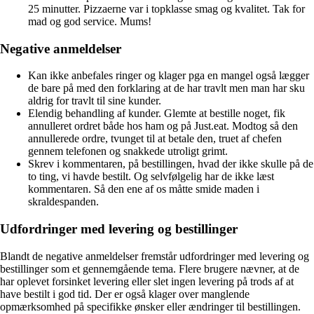
25 minutter. Pizzaerne var i topklasse smag og kvalitet. Tak for
mad og god service. Mums!
Negative anmeldelser
Kan ikke anbefales ringer og klager pga en mangel også lægger
de bare på med den forklaring at de har travlt men man har sku
aldrig for travlt til sine kunder.
Elendig behandling af kunder. Glemte at bestille noget, fik
annulleret ordret både hos ham og på Just.eat. Modtog så den
annullerede ordre, tvunget til at betale den, truet af chefen
gennem telefonen og snakkede utroligt grimt.
Skrev i kommentaren, på bestillingen, hvad der ikke skulle på de
to ting, vi havde bestilt. Og selvfølgelig har de ikke læst
kommentaren. Så den ene af os måtte smide maden i
skraldespanden.
Udfordringer med levering og bestillinger
Blandt de negative anmeldelser fremstår udfordringer med levering og
bestillinger som et gennemgående tema. Flere brugere nævner, at de
har oplevet forsinket levering eller slet ingen levering på trods af at
have bestilt i god tid. Der er også klager over manglende
opmærksomhed på specifikke ønsker eller ændringer til bestillingen.