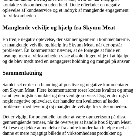
kontakte virksomheden uden held. Dette efterlader en negativ
oplevelse af kundeservice og et indtryk af manglende engagement
fra virksomheden.
Manglende velvilje og hjælp fra Skyum Meat
En tredje negativ oplevelse, der skinner igennem i kommentarerne,
er manglende velvilje og hjælp fra Skyum Meat, når der opstår
problemer. Én kommentator nævner, at de forsøgte at finde en
løsning, men at virksomheden viste absolut ingen vilje til at hjælpe,
og de blev mødt med en uengageret holdning og mangel på ansvar.
Sammenfatning
Samlet set er der en blanding af positive og negative kommentarer
om Skyum Meat. Flere kommentatorer roser kødets kvalitet og smag
samt leveringstidspunktet og den venlige service. Dog er der også
nogle negative oplevelser, der handler om kvaliteten af kødet,
problemer med levering og manglende velvilje fra virksomheden.
Det er vigtigt for potentielle kunder at være opmærksom på disse
gennemgående temaer, når de overvejer at handle hos Skyum Meat.
At læse og tjekke anmeldelser fra andre kunder kan hjælpe med at
danne et mere nøjagtigt billede af virksomhedens produkter og