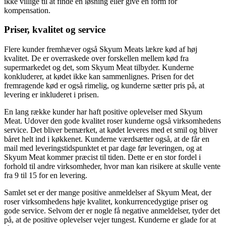
ikke villige til at finde en løsning eller give en form for
kompensation.
Priser, kvalitet og service
Flere kunder fremhæver også Skyum Meats lækre kød af høj
kvalitet. De er overraskede over forskellen mellem kød fra
supermarkedet og det, som Skyum Meat tilbyder. Kunderne
konkluderer, at kødet ikke kan sammenlignes. Prisen for det
fremragende kød er også rimelig, og kunderne sætter pris på, at
levering er inkluderet i prisen.
En lang række kunder har haft positive oplevelser med Skyum
Meat. Udover den gode kvalitet roser kunderne også virksomhedens
service. Det bliver bemærket, at kødet leveres med et smil og bliver
båret helt ind i køkkenet. Kunderne værdsætter også, at de får en
mail med leveringstidspunktet et par dage før leveringen, og at
Skyum Meat kommer præcist til tiden. Dette er en stor fordel i
forhold til andre virksomheder, hvor man kan risikere at skulle vente
fra 9 til 15 for en levering.
Samlet set er der mange positive anmeldelser af Skyum Meat, der
roser virksomhedens høje kvalitet, konkurrencedygtige priser og
gode service. Selvom der er nogle få negative anmeldelser, tyder det
på, at de positive oplevelser vejer tungest. Kunderne er glade for at