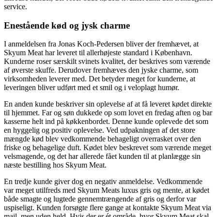
service.
Enestående kød og jysk charme
I anmeldelsen fra Jonas Koch-Pedersen bliver der fremhævet, at
Skyum Meat har leveret til allerhøjeste standard i København.
Kunderne roser særskilt svinets kvalitet, der beskrives som værende
af øverste skuffe. Derudover fremhæves den jyske charme, som
virksomheden leverer med. Det betyder meget for kunderne, at
leveringen bliver udført med et smil og i veloplagt humør.
En anden kunde beskriver sin oplevelse af at få leveret kødet direkte
til hjemmet. Far og søn dukkede op som lovet en fredag aften og bar
kasserne helt ind på køkkenbordet. Denne kunde oplevede det som
en hyggelig og positiv oplevelse. Ved udpakningen af det store
mængde kød blev vedkommende behageligt overrasket over den
friske og behagelige duft. Kødet blev beskrevet som værende meget
velsmagende, og det har allerede fået kunden til at planlægge sin
næste bestilling hos Skyum Meat.
En tredje kunde giver dog en negativ anmeldelse. Vedkommende
var meget utilfreds med Skyum Meats luxus gris og mente, at kødet
både smagte og lugtede gennemtrængende af gris og derfor var
uspiseligt. Kunden forsøgte flere gange at kontakte Skyum Meat via
mail, men uden held. Hvis der er ét område, hvor Skyum Meat skal