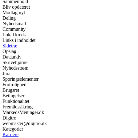
Sammenhold
Bliv opdateret
Modtag nyt
Deling
Nyhedsmail
Community
Lokal kreds
Links i indholdet
Sidetræ
Opslag
Dataarkiv
Skrivehjørne
Nyhedsstrøm
Jura
Sporingselementer
Fortrolighed
Brugsret
Betingelser
Funktionalitet
Fremtidssikring
MarkedsMeninger.dk
Digitro
webmaster@digitro.dk
Kategorier
Karriere