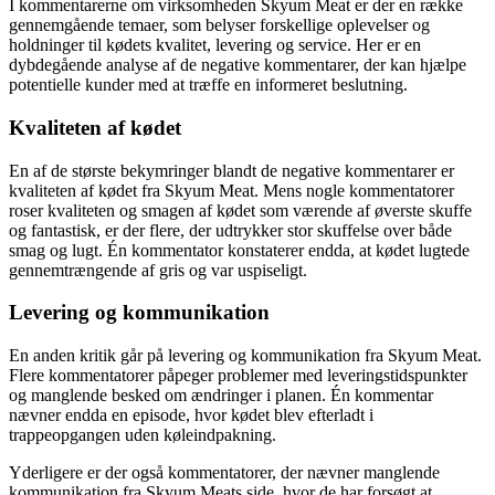
I kommentarerne om virksomheden Skyum Meat er der en række
gennemgående temaer, som belyser forskellige oplevelser og
holdninger til kødets kvalitet, levering og service. Her er en
dybdegående analyse af de negative kommentarer, der kan hjælpe
potentielle kunder med at træffe en informeret beslutning.
Kvaliteten af kødet
En af de største bekymringer blandt de negative kommentarer er
kvaliteten af kødet fra Skyum Meat. Mens nogle kommentatorer
roser kvaliteten og smagen af kødet som værende af øverste skuffe
og fantastisk, er der flere, der udtrykker stor skuffelse over både
smag og lugt. Én kommentator konstaterer endda, at kødet lugtede
gennemtrængende af gris og var uspiseligt.
Levering og kommunikation
En anden kritik går på levering og kommunikation fra Skyum Meat.
Flere kommentatorer påpeger problemer med leveringstidspunkter
og manglende besked om ændringer i planen. Én kommentar
nævner endda en episode, hvor kødet blev efterladt i
trappeopgangen uden køleindpakning.
Yderligere er der også kommentatorer, der nævner manglende
kommunikation fra Skyum Meats side, hvor de har forsøgt at