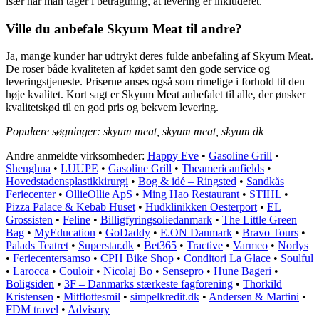
især når man tager i betragtning, at levering er inkluderet.
Ville du anbefale Skyum Meat til andre?
Ja, mange kunder har udtrykt deres fulde anbefaling af Skyum Meat.
De roser både kvaliteten af ​​kødet samt den gode service og
leveringstjeneste. Priserne anses også som rimelige i forhold til den
høje kvalitet. Kort sagt er Skyum Meat anbefalet til alle, der ønsker
kvalitetskød til en god pris og bekvem levering.
Populære søgninger: skyum meat, skyum meat, skyum dk
Andre anmeldte virksomheder:
Happy Eve
•
Gasoline Grill
•
Shenghua
•
LUUPE
•
Gasoline Grill
•
Theamericanfields
•
Hovedstadensplastikkirurgi
•
Bog & idé – Ringsted
•
Sandkås
Feriecenter
•
OllieOllie ApS
•
Ming Hao Restaurant
•
STIHL
•
Pizza Palace & Kebab Huset
•
Hudklinikken Oesterport
•
EL
Grossisten
•
Feline
•
Billigfyringsoliedanmark
•
The Little Green
Bag
•
MyEducation
•
GoDaddy
•
E.ON Danmark
•
Bravo Tours
•
Palads Teatret
•
Superstar.dk
•
Bet365
•
Tractive
•
Varmeo
•
Norlys
•
Feriecentersamso
•
CPH Bike Shop
•
Conditori La Glace
•
Soulful
•
Larocca
•
Couloir
•
Nicolaj Bo
•
Sensepro
•
Hune Bageri
•
Boligsiden
•
3F – Danmarks stærkeste fagforening
•
Thorkild
Kristensen
•
Mitflottesmil
•
simpelkredit.dk
•
Andersen & Martini
•
FDM travel
•
Advisory