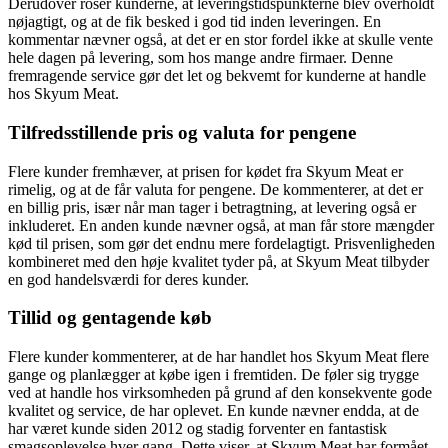
Derudover roser kunderne, at leveringstidspunkterne blev overholdt
nøjagtigt, og at de fik besked i god tid inden leveringen. En
kommentar nævner også, at det er en stor fordel ikke at skulle vente
hele dagen på levering, som hos mange andre firmaer. Denne
fremragende service gør det let og bekvemt for kunderne at handle
hos Skyum Meat.
Tilfredsstillende pris og valuta for pengene
Flere kunder fremhæver, at prisen for kødet fra Skyum Meat er
rimelig, og at de får valuta for pengene. De kommenterer, at det er
en billig pris, især når man tager i betragtning, at levering også er
inkluderet. En anden kunde nævner også, at man får store mængder
kød til prisen, som gør det endnu mere fordelagtigt. Prisvenligheden
kombineret med den høje kvalitet tyder på, at Skyum Meat tilbyder
en god handelsværdi for deres kunder.
Tillid og gentagende køb
Flere kunder kommenterer, at de har handlet hos Skyum Meat flere
gange og planlægger at købe igen i fremtiden. De føler sig trygge
ved at handle hos virksomheden på grund af den konsekvente gode
kvalitet og service, de har oplevet. En kunde nævner endda, at de
har været kunde siden 2012 og stadig forventer en fantastisk
smagsoplevelse hver gang. Dette viser, at Skyum Meat har formået