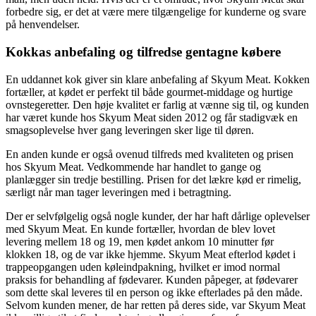
forbedre sig, er det at være mere tilgængelige for kunderne og svare
på henvendelser.
Kokkas anbefaling og tilfredse gentagne købere
En uddannet kok giver sin klare anbefaling af Skyum Meat. Kokken
fortæller, at kødet er perfekt til både gourmet-middage og hurtige
ovnstegeretter. Den høje kvalitet er farlig at vænne sig til, og kunden
har været kunde hos Skyum Meat siden 2012 og får stadigvæk en
smagsoplevelse hver gang leveringen sker lige til døren.
En anden kunde er også ovenud tilfreds med kvaliteten og prisen
hos Skyum Meat. Vedkommende har handlet to gange og
planlægger sin tredje bestilling. Prisen for det lækre kød er rimelig,
særligt når man tager leveringen med i betragtning.
Der er selvfølgelig også nogle kunder, der har haft dårlige oplevelser
med Skyum Meat. En kunde fortæller, hvordan de blev lovet
levering mellem 18 og 19, men kødet ankom 10 minutter før
klokken 18, og de var ikke hjemme. Skyum Meat efterlod kødet i
trappeopgangen uden køleindpakning, hvilket er imod normal
praksis for behandling af fødevarer. Kunden påpeger, at fødevarer
som dette skal leveres til en person og ikke efterlades på den måde.
Selvom kunden mener, de har retten på deres side, var Skyum Meat