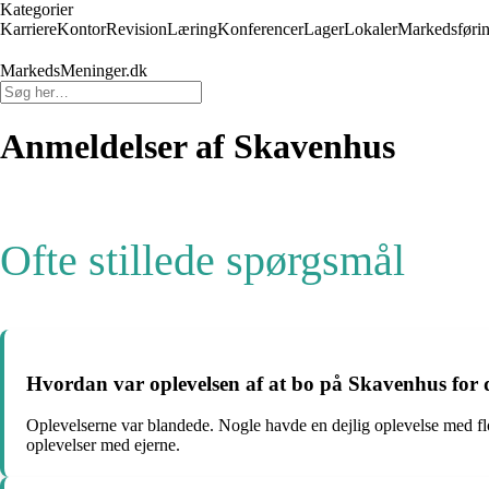
Kategorier
Karriere
Kontor
Revision
Læring
Konferencer
Lager
Lokaler
Markedsføri
MarkedsMeninger.dk
Anmeldelser af Skavenhus
Ofte stillede spørgsmål
Hvordan var oplevelsen af at bo på Skavenhus for 
Oplevelserne var blandede. Nogle havde en dejlig oplevelse med flo
oplevelser med ejerne.