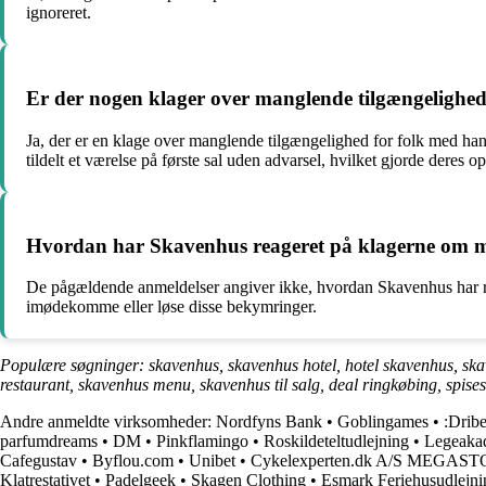
ignoreret.
Er der nogen klager over manglende tilgængelighe
Ja, der er en klage over manglende tilgængelighed for folk med h
tildelt et værelse på første sal uden advarsel, hvilket gjorde deres 
Hvordan har Skavenhus reageret på klagerne om m
De pågældende anmeldelser angiver ikke, hvordan Skavenhus har rea
imødekomme eller løse disse bekymringer.
Populære søgninger: skavenhus, skavenhus hotel, hotel skavenhus, skav
restaurant, skavenhus menu, skavenhus til salg, deal ringkøbing, spise
Andre anmeldte virksomheder:
Nordfyns Bank
•
Goblingames
•
:Drib
parfumdreams
•
DM
•
Pinkflamingo
•
Roskildeteltudlejning
•
Legeaka
Cafegustav
•
Byflou.com
•
Unibet
•
Cykelexperten.dk A/S MEGAS
Klatrestativet
•
Padelgeek
•
Skagen Clothing
•
Esmark Feriehusudlejni