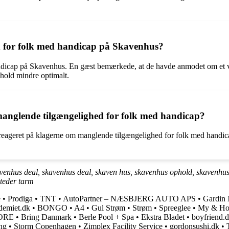
d for folk med handicap på Skavenhus?
andicap på Skavenhus. En gæst bemærkede, at de havde anmodet om et væ
ophold mindre optimalt.
anglende tilgængelighed for folk med handicap?
geret på klagerne om manglende tilgængelighed for folk med handicap. D
enhus deal, skavenhus deal, skaven hus, skavenhus ophold, skavenhus f
steder tarm
e
•
Prodiga
•
TNT
•
AutoPartner – NÆSBJERG AUTO APS
•
Gardin 
demiet.dk
•
BONGO
•
A4
•
Gul Strøm
•
Strøm
•
Spreeglee
•
My & Ho
TORE
•
Bring Danmark
•
Berle Pool + Spa
•
Ekstra Bladet
•
boyfriend.
ng
•
Storm Copenhagen
•
Zimplex Facility Service
•
gordonsushi.dk
•