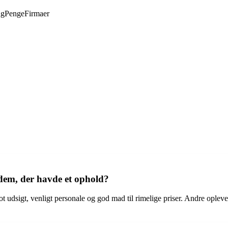
ng
Penge
Firmaer
dem, der havde et ophold?
t udsigt, venligt personale og god mad til rimelige priser. Andre oplev