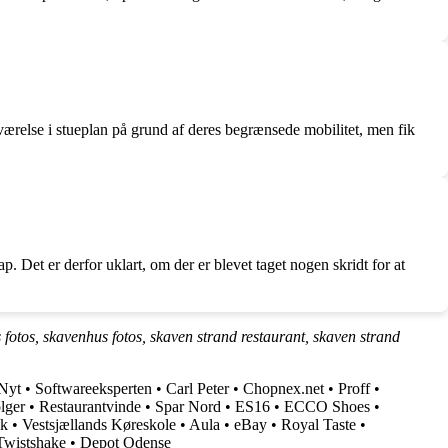
relse i stueplan på grund af deres begrænsede mobilitet, men fik
et er derfor uklart, om der er blevet taget nogen skridt for at
otos, skavenhus fotos, skaven strand restaurant, skaven strand
Nyt
•
Softwareeksperten
•
Carl Peter
•
Chopnex.net
•
Proff
•
lger
•
Restaurantvinde
•
Spar Nord
•
ES16
•
ECCO Shoes
•
dk
•
Vestsjællands Køreskole
•
Aula
•
eBay
•
Royal Taste
•
Twistshake
•
Depot Odense