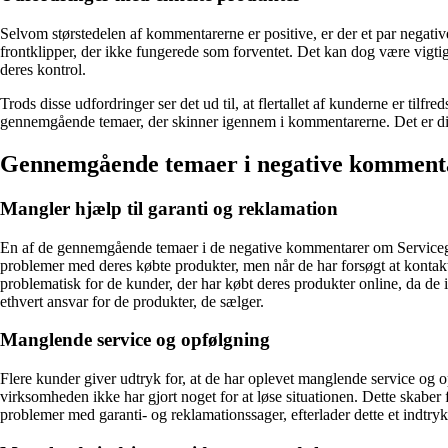
Selvom størstedelen af kommentarerne er positive, er der et par nega
frontklipper, der ikke fungerede som forventet. Det kan dog være vigtig
deres kontrol.
Trods disse udfordringer ser det ud til, at flertallet af kunderne er ti
gennemgående temaer, der skinner igennem i kommentarerne. Det er diss
Gennemgående temaer i negative komment
Mangler hjælp til garanti og reklamation
En af de gennemgående temaer i de negative kommentarer om Servicegårde
problemer med deres købte produkter, men når de har forsøgt at kontakte 
problematisk for de kunder, der har købt deres produkter online, da de i
ethvert ansvar for de produkter, de sælger.
Manglende service og opfølgning
Flere kunder giver udtryk for, at de har oplevet manglende service og
virksomheden ikke har gjort noget for at løse situationen. Dette skaber 
problemer med garanti- og reklamationssager, efterlader dette et indtry