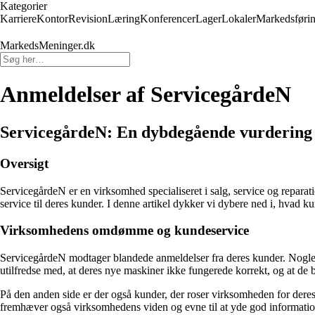
Kategorier
Karriere
Kontor
Revision
Læring
Konferencer
Lager
Lokaler
Markedsføri
MarkedsMeninger.dk
Anmeldelser af ServicegårdeN
ServicegårdeN: En dybdegående vurdering 
Oversigt
ServicegårdeN er en virksomhed specialiseret i salg, service og reparat
service til deres kunder. I denne artikel dykker vi dybere ned i, hvad 
Virksomhedens omdømme og kundeservice
ServicegårdeN modtager blandede anmeldelser fra deres kunder. Nogle h
utilfredse med, at deres nye maskiner ikke fungerede korrekt, og at de 
På den anden side er der også kunder, der roser virksomheden for deres
fremhæver også virksomhedens viden og evne til at yde god informati