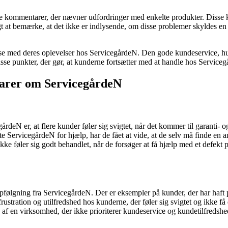
tive kommentarer, der nævner udfordringer med enkelte produkter. Diss
t at bemærke, at det ikke er indlysende, om disse problemer skyldes en 
lfredse med deres oplevelser hos ServicegårdeN. Den gode kundeservice, h
e punkter, der gør, at kunderne fortsætter med at handle hos Serviceg
arer om ServicegårdeN
N er, at flere kunder føler sig svigtet, når det kommer til garanti- og
ServicegårdeN for hjælp, har de fået at vide, at de selv må finde en and
kke føler sig godt behandlet, når de forsøger at få hjælp med et defekt p
 opfølgning fra ServicegårdeN. Der er eksempler på kunder, der har haf
frustration og utilfredshed hos kunderne, der føler sig svigtet og ikke 
k af en virksomhed, der ikke prioriterer kundeservice og kundetilfredshe