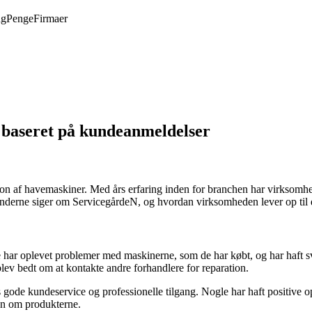
ng
Penge
Firmaer
baseret på kundeanmeldelser
ion af havemaskiner. Med års erfaring inden for branchen har virksomhed
kunderne siger om ServicegårdeN, og hvordan virksomheden lever op til d
ar oplevet problemer med maskinerne, som de har købt, og har haft svæ
blev bedt om at kontakte andre forhandlere for reparation.
 gode kundeservice og professionelle tilgang. Nogle har haft positive o
on om produkterne.