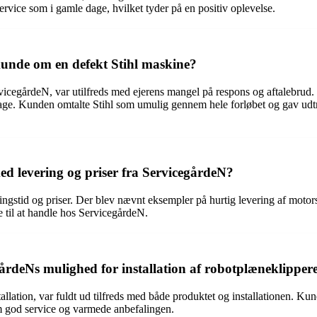
ervice som i gamle dage, hvilket tyder på en positiv oplevelse.
unde om en defekt Stihl maskine?
icegårdeN, var utilfreds med ejerens mangel på respons og aftalebrud.
lbage. Kunden omtalte Stihl som umulig gennem hele forløbet og gav udt
d levering og priser fra ServicegårdeN?
ingstid og priser. Der blev nævnt eksempler på hurtig levering af motor
e til at handle hos ServicegårdeN.
rdeNs mulighed for installation af robotplæneklipper
llation, var fuldt ud tilfreds med både produktet og installationen. Ku
om god service og varmede anbefalingen.