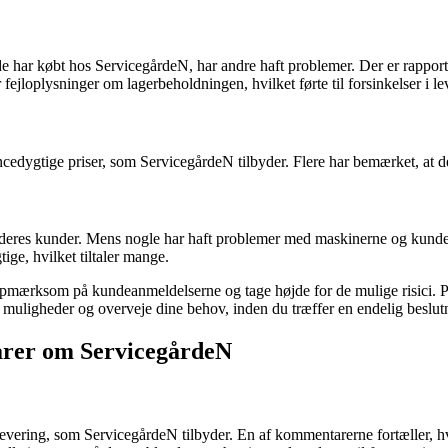
de har købt hos ServicegårdeN, har andre haft problemer. Der er rappor
 fejloplysninger om lagerbeholdningen, hvilket førte til forsinkelser i le
edygtige priser, som ServicegårdeN tilbyder. Flere har bemærket, at de
 deres kunder. Mens nogle har haft problemer med maskinerne og kundes
ge, hvilket tiltaler mange.
opmærksom på kundeanmeldelserne og tage højde for de mulige risici. På
 muligheder og overveje dine behov, inden du træffer en endelig beslut
arer om ServicegårdeN
ering, som ServicegårdeN tilbyder. En af kommentarerne fortæller, hvo