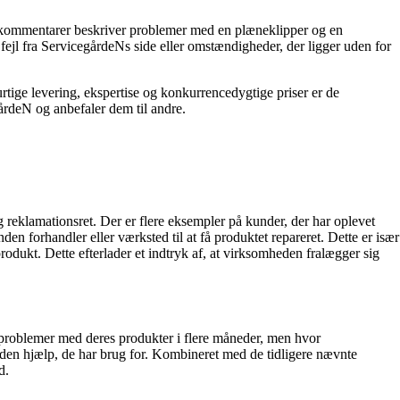
e kommentarer beskriver problemer med en plæneklipper og en
fejl fra ServicegårdeNs side eller omstændigheder, der ligger uden for
urtige levering, ekspertise og konkurrencedygtige priser er de
årdeN og anbefaler dem til andre.
 reklamationsret. Der er flere eksempler på kunder, der har oplevet
en forhandler eller værksted til at få produktet repareret. Dette er især
rodukt. Dette efterlader et indtryk af, at virksomheden fralægger sig
t problemer med deres produkter i flere måneder, men hvor
få den hjælp, de har brug for. Kombineret med de tidligere nævnte
d.