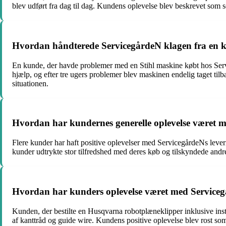
blev udført fra dag til dag. Kundens oplevelse blev beskrevet som s
Hvordan håndterede ServicegårdeN klagen fra en k
En kunde, der havde problemer med en Stihl maskine købt hos Serv
hjælp, og efter tre ugers problemer blev maskinen endelig taget ti
situationen.
Hvordan har kundernes generelle oplevelse været me
Flere kunder har haft positive oplevelser med ServicegårdeNs lever
kunder udtrykte stor tilfredshed med deres køb og tilskyndede andr
Hvordan har kunders oplevelse været med Servicegå
Kunden, der bestilte en Husqvarna robotplæneklipper inklusive insta
af kanttråd og guide wire. Kundens positive oplevelse blev rost s