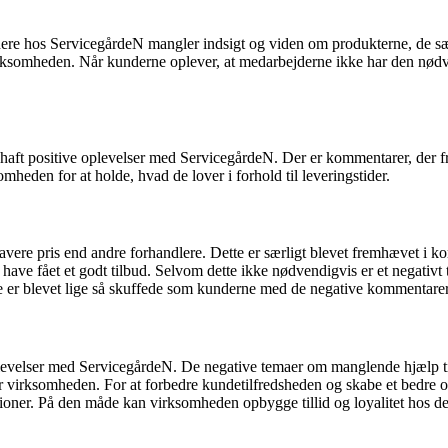
dere hos ServicegårdeN mangler indsigt og viden om produkterne, de sæl
irksomheden. Når kunderne oplever, at medarbejderne ikke har den nødven
r haft positive oplevelser med ServicegårdeN. Der er kommentarer, der 
omheden for at holde, hvad de lover i forhold til leveringstider.
 lavere pris end andre forhandlere. Dette er særligt blevet fremhævet 
 have fået et godt tilbud. Selvom dette ikke nødvendigvis er et negativt
ke er blevet lige så skuffede som kunderne med de negative kommentarer
plevelser med ServicegårdeN. De negative temaer om manglende hjælp ti
for virksomheden. For at forbedre kundetilfredsheden og skabe et bedr
oner. På den måde kan virksomheden opbygge tillid og loyalitet hos dere