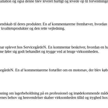
llation og også denne blev leveret hurtigt og levede op til forventnin
kendskab til deres produkter. En af kommentarerne fremhæver, hvordan 
år kvalitetsprodukter og den rette vejledning.
har oplevet hos ServicegårdeN. En kommentar beskriver, hvordan en havet
rne føler sig godt behandlet og trygge ved at bruge virksomheden.
årdeN. En af kommentarerne fortæller om en motorsav, der blev købt ti
ysning om lagerbeholdning på en professionel og imødekommende måde.
dernes behov og henvendelser skaber virksomheden tillid og tryghed hos