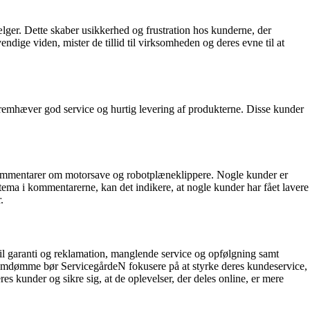
ger. Dette skaber usikkerhed og frustration hos kunderne, der
dige viden, mister de tillid til virksomheden og deres evne til at
fremhæver god service og hurtig levering af produkterne. Disse kunder
i kommentarer om motorsave og robotplæneklippere. Nogle kunder er
 tema i kommentarerne, kan det indikere, at nogle kunder har fået lavere
.
l garanti og reklamation, manglende service og opfølgning samt
e omdømme bør ServicegårdeN fokusere på at styrke deres kundeservice,
s kunder og sikre sig, at de oplevelser, der deles online, er mere