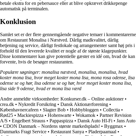
betale ekstra for en pebersauce eller at blive opkrævet drikkepenge
automatisk på terminalen.
Konklusion
Samlet set er der flere gennemgående negative temaer i kommentarerne
om Restaurant Monalisa i Næstved. Dårlig madkvalitet, dårlig
betjening og service, dårligt festlokale og arrangementer samt høj pris i
forhold til den leverede kvalitet er nogle af de største klagepunkter.
Disse kommentarer kan give potentielle gæster en idé om, hvad de kan
forvente, hvis de besøger restauranten.
Populære søgninger: monalisa næstved, monalisa, monalisa, hvad
koster mona lisa, hvor meget koster mona lisa, mona rosa odense, lisa
odense se og hør, lisa odense se og hør, hvor meget koster mona lisa,
lisa side 9 odense, hvad er mona lisa værd
Andre anmeldte virksomheder:
Konkurser.dk – Online auktioner
•
crea.dk
•
Nykredit Forsikring
•
Dansk Aktionærforening
•
Københavnercafeen
•
Slagter Bob
•
Hobbybloggen
•
Collectia
•
Rød25
•
Mackiespizza
•
Hohenwarte
•
Wokamok
•
Partner Revision
A/S
•
Engelbert Strauss
•
Pappaspizza
•
Dansk Auto HI-Fi
•
Jans Auto
•
CDON Danmark – Nordens største markedsplads!
•
Byggmax
•
Danmarks Fragt Service
•
Restaurant Sanya
•
Pladerpaamaal
•