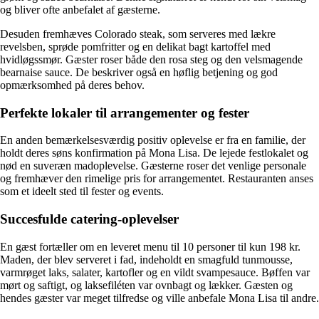
og bliver ofte anbefalet af gæsterne.
Desuden fremhæves Colorado steak, som serveres med lækre
revelsben, sprøde pomfritter og en delikat bagt kartoffel med
hvidløgssmør. Gæster roser både den rosa steg og den velsmagende
bearnaise sauce. De beskriver også en høflig betjening og god
opmærksomhed på deres behov.
Perfekte lokaler til arrangementer og fester
En anden bemærkelsesværdig positiv oplevelse er fra en familie, der
holdt deres søns konfirmation på Mona Lisa. De lejede festlokalet og
nød en suveræn madoplevelse. Gæsterne roser det venlige personale
og fremhæver den rimelige pris for arrangementet. Restauranten anses
som et ideelt sted til fester og events.
Succesfulde catering-oplevelser
En gæst fortæller om en leveret menu til 10 personer til kun 198 kr.
Maden, der blev serveret i fad, indeholdt en smagfuld tunmousse,
varmrøget laks, salater, kartofler og en vildt svampesauce. Bøffen var
mørt og saftigt, og laksefiléten var ovnbagt og lækker. Gæsten og
hendes gæster var meget tilfredse og ville anbefale Mona Lisa til andre.