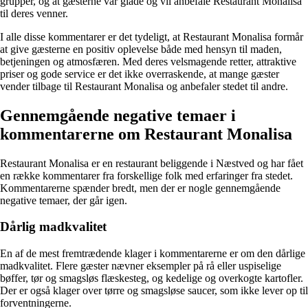
grupper, og at gæsterne var glade og vil anbefale Restaurant Monalisa
til deres venner.
I alle disse kommentarer er det tydeligt, at Restaurant Monalisa formår
at give gæsterne en positiv oplevelse både med hensyn til maden,
betjeningen og atmosfæren. Med deres velsmagende retter, attraktive
priser og gode service er det ikke overraskende, at mange gæster
vender tilbage til Restaurant Monalisa og anbefaler stedet til andre.
Gennemgående negative temaer i
kommentarerne om Restaurant Monalisa
Restaurant Monalisa er en restaurant beliggende i Næstved og har fået
en række kommentarer fra forskellige folk med erfaringer fra stedet.
Kommentarerne spænder bredt, men der er nogle gennemgående
negative temaer, der går igen.
Dårlig madkvalitet
En af de mest fremtrædende klager i kommentarerne er om den dårlige
madkvalitet. Flere gæster nævner eksempler på rå eller uspiselige
bøffer, tør og smagsløs flæskesteg, og kedelige og overkogte kartofler.
Der er også klager over tørre og smagsløse saucer, som ikke lever op til
forventningerne.