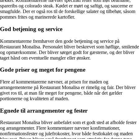
lækker. Kommentarerne nævner specifikt retter som Bøf bearnaise,
spareribs og colorado steak. Kødet er mørt og saftigt, og saucerne er
smagfulde. Der er også ros til de forskellige salater og tilbehør, såsom
pommes frites og marinerede kartofler.
God betjening og service
Kommentarerne fremhæver den gode betjening og service på
Restaurant Monalisa. Personalet bliver beskrevet som høflige, smilende
og opmærksomme. Der bliver sørget godt for gæsterne, og der bliver
taget hånd om eventuelle mangler eller ønsker.
Gode priser og meget for pengene
Flere af kommentarerne nævner, at prisen for maden og
arrangementerne på Restaurant Monalisa er rimelig og fair. Der bliver
givet ros til, at man får meget for pengene, både når det gælder
portionerne og kvaliteten af maden.
Egnede til arrangementer og fester
Restaurant Monalisa bliver anbefalet som et godt sted at afholde fester
og arrangementer. Flere kommentarer nævner konfirmationer,
nonfirmationsfester og julefrokoster, hvor både festlokalet og maden