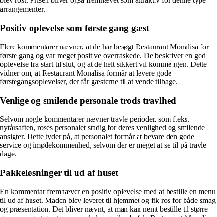
blev rost. Prisen bliver også fremhævet som attraktiv for denne type
arrangementer.
Positiv oplevelse som første gang gæst
Flere kommentarer nævner, at de har besøgt Restaurant Monalisa for
første gang og var meget positive overraskede. De beskriver en god
oplevelse fra start til slut, og at de helt sikkert vil komme igen. Dette
vidner om, at Restaurant Monalisa formår at levere gode
førstegangsoplevelser, der får gæsterne til at vende tilbage.
Venlige og smilende personale trods travlhed
Selvom nogle kommentarer nævner travle perioder, som f.eks.
nytårsaften, roses personalet stadig for deres venlighed og smilende
ansigter. Dette tyder på, at personalet formår at bevare den gode
service og imødekommenhed, selvom der er meget at se til på travle
dage.
Pakkeløsninger til ud af huset
En kommentar fremhæver en positiv oplevelse med at bestille en menu
til ud af huset. Maden blev leveret til hjemmet og fik ros for både smag
og præsentation. Det bliver nævnt, at man kan nemt bestille til større