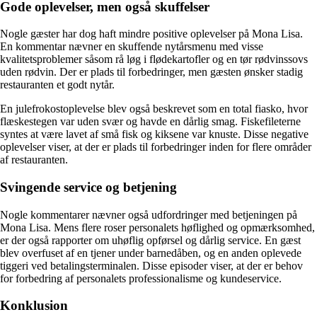
Gode oplevelser, men også skuffelser
Nogle gæster har dog haft mindre positive oplevelser på Mona Lisa.
En kommentar nævner en skuffende nytårsmenu med visse
kvalitetsproblemer såsom rå løg i flødekartofler og en tør rødvinssovs
uden rødvin. Der er plads til forbedringer, men gæsten ønsker stadig
restauranten et godt nytår.
En julefrokostoplevelse blev også beskrevet som en total fiasko, hvor
flæskestegen var uden svær og havde en dårlig smag. Fiskefileterne
syntes at være lavet af små fisk og kiksene var knuste. Disse negative
oplevelser viser, at der er plads til forbedringer inden for flere områder
af restauranten.
Svingende service og betjening
Nogle kommentarer nævner også udfordringer med betjeningen på
Mona Lisa. Mens flere roser personalets høflighed og opmærksomhed,
er der også rapporter om uhøflig opførsel og dårlig service. En gæst
blev overfuset af en tjener under barnedåben, og en anden oplevede
tiggeri ved betalingsterminalen. Disse episoder viser, at der er behov
for forbedring af personalets professionalisme og kundeservice.
Konklusion