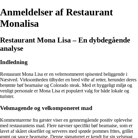
Anmeldelser af Restaurant
Monalisa
Restaurant Mona Lisa – En dybdegående
analyse
Indledning
Restaurant Mona Lisa er en velrenommeret spisested beliggende i
Næstved. Virksomheden tilbyder en bred vifte af retter, herunder deres
berømte bøf bearnaise og Colorado steak. Med et hyggeligt miljø og
venligt personale er Mona Lisa et populært valg for både lokale og
turister.
Velsmagende og velkomponeret mad
Kommentarerne fra gæster viser en gennemgående positiv oplevelse
med restaurantens mad. Flere nævner specifikt bøf bearnaise, som er
lavet af skåret oksefilet og serveres med sprøde pommes frites, grillet
grønt og sauce bearnaise. Denne signaturret er kendt for sin velsmag