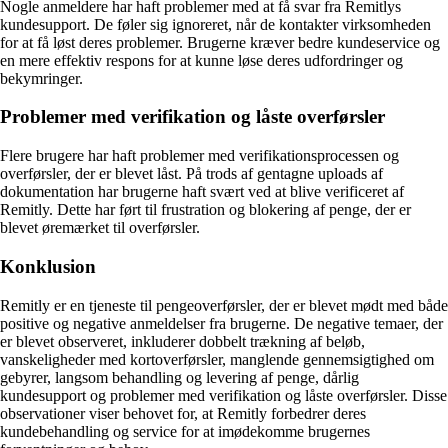
Nogle anmeldere har haft problemer med at få svar fra Remitlys
kundesupport. De føler sig ignoreret, når de kontakter virksomheden
for at få løst deres problemer. Brugerne kræver bedre kundeservice og
en mere effektiv respons for at kunne løse deres udfordringer og
bekymringer.
Problemer med verifikation og låste overførsler
Flere brugere har haft problemer med verifikationsprocessen og
overførsler, der er blevet låst. På trods af gentagne uploads af
dokumentation har brugerne haft svært ved at blive verificeret af
Remitly. Dette har ført til frustration og blokering af penge, der er
blevet øremærket til overførsler.
Konklusion
Remitly er en tjeneste til pengeoverførsler, der er blevet mødt med både
positive og negative anmeldelser fra brugerne. De negative temaer, der
er blevet observeret, inkluderer dobbelt trækning af beløb,
vanskeligheder med kortoverførsler, manglende gennemsigtighed om
gebyrer, langsom behandling og levering af penge, dårlig
kundesupport og problemer med verifikation og låste overførsler. Disse
observationer viser behovet for, at Remitly forbedrer deres
kundebehandling og service for at imødekomme brugernes