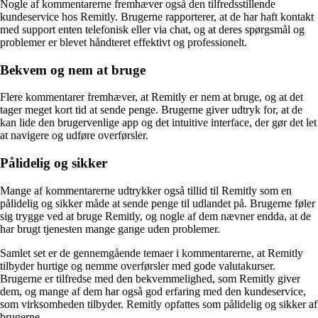
Nogle af kommentarerne fremhæver også den tilfredsstillende
kundeservice hos Remitly. Brugerne rapporterer, at de har haft kontakt
med support enten telefonisk eller via chat, og at deres spørgsmål og
problemer er blevet håndteret effektivt og professionelt.
Bekvem og nem at bruge
Flere kommentarer fremhæver, at Remitly er nem at bruge, og at det
tager meget kort tid at sende penge. Brugerne giver udtryk for, at de
kan lide den brugervenlige app og det intuitive interface, der gør det let
at navigere og udføre overførsler.
Pålidelig og sikker
Mange af kommentarerne udtrykker også tillid til Remitly som en
pålidelig og sikker måde at sende penge til udlandet på. Brugerne føler
sig trygge ved at bruge Remitly, og nogle af dem nævner endda, at de
har brugt tjenesten mange gange uden problemer.
Samlet set er de gennemgående temaer i kommentarerne, at Remitly
tilbyder hurtige og nemme overførsler med gode valutakurser.
Brugerne er tilfredse med den bekvemmelighed, som Remitly giver
dem, og mange af dem har også god erfaring med den kundeservice,
som virksomheden tilbyder. Remitly opfattes som pålidelig og sikker af
brugerne.