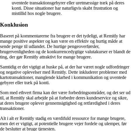
uventede transaktionsgebyrer eller uretmæssige træk på deres
konti. Disse situationer har naturligvis skabt frustration og
mistillid hos nogle brugere.
Konklusion
Baseret på kommentarerne fra brugere er det tydeligt, at Remitly har
mange positive aspekter og kan være en effektiv og hurtig måde at
sende penge til udlandet. De hurtige pengeoverførsler,
brugervenligheden og de konkurrencedygtige valutakurser er blandt de
ting, der gør Remitly attraktivt for mange brugere.
Samtidig er det vigtigt at huske på, at der har været nogle udfordringer
og negative oplevelser med Remitly. Dette inkluderer problemer med
kartotransaktioner, manglende klarhed i kommunikation og uventede
gebyrer eller træk på konti.
Som med ethvert firma kan der være forbedringsområder, og det ser ud
til, at Remitly skal arbejde på at forbedre deres kundeservice og sikre,
at deres brugere oplever gennemsigtighed og retfærdighed i deres
transaktioner.
Alt i alt er Remitly stadig en værdifuld ressource for mange brugere,
men det er vigtigt, at potentielle brugere vejer fordele og ulemper, før
de beslutter at bruge tjenesten.