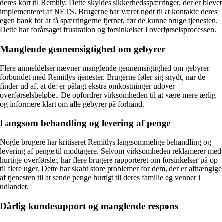
deres kort til Remitly. Dette skyldes sikkerhedsspærringer, der er blevet
implementeret af NETS. Brugerne har været nødt til at kontakte deres
egen bank for at få spærringerne fjernet, før de kunne bruge tjenesten.
Dette har forårsaget frustration og forsinkelser i overførselsprocessen.
Manglende gennemsigtighed om gebyrer
Flere anmeldelser nævner manglende gennemsigtighed om gebyrer
forbundet med Remitlys tjenester. Brugerne føler sig snydt, når de
finder ud af, at der er pålagt ekstra omkostninger udover
overførselsbeløbet. De opfordrer virksomheden til at være mere ærlig
og informere klart om alle gebyrer på forhånd.
Langsom behandling og levering af penge
Nogle brugere har kritiseret Remitlys langsommelige behandling og
levering af penge til modtagere. Selvom virksomheden reklamerer med
hurtige overførsler, har flere brugere rapporteret om forsinkelser på op
til flere uger. Dette har skabt store problemer for dem, der er afhængige
af tjenesten til at sende penge hurtigt til deres familie og venner i
udlandet.
Dårlig kundesupport og manglende respons