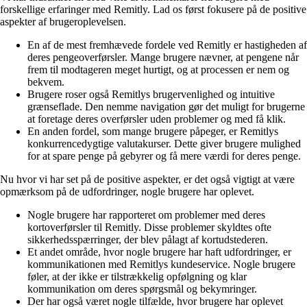
forskellige erfaringer med Remitly. Lad os først fokusere på de positive
aspekter af brugeroplevelsen.
En af de mest fremhævede fordele ved Remitly er hastigheden af
​​deres pengeoverførsler. Mange brugere nævner, at pengene når
frem til modtageren meget hurtigt, og at processen er nem og
bekvem.
Brugere roser også Remitlys brugervenlighed og intuitive
grænseflade. Den nemme navigation gør det muligt for brugerne
at foretage deres overførsler uden problemer og med få klik.
En anden fordel, som mange brugere påpeger, er Remitlys
konkurrencedygtige valutakurser. Dette giver brugere mulighed
for at spare penge på gebyrer og få mere værdi for deres penge.
Nu hvor vi har set på de positive aspekter, er det også vigtigt at være
opmærksom på de udfordringer, nogle brugere har oplevet.
Nogle brugere har rapporteret om problemer med deres
kortoverførsler til Remitly. Disse problemer skyldtes ofte
sikkerhedsspærringer, der blev pålagt af kortudstederen.
Et andet område, hvor nogle brugere har haft udfordringer, er
kommunikationen med Remitlys kundeservice. Nogle brugere
føler, at der ikke er tilstrækkelig opfølgning og klar
kommunikation om deres spørgsmål og bekymringer.
Der har også været nogle tilfælde, hvor brugere har oplevet