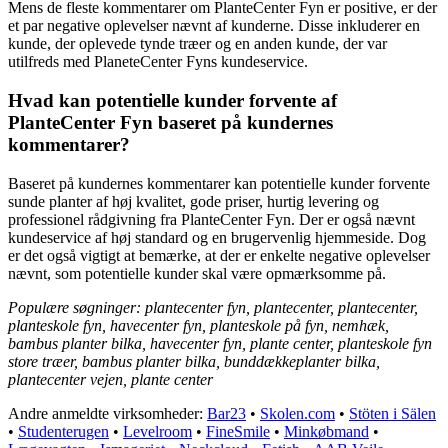
Mens de fleste kommentarer om PlanteCenter Fyn er positive, er der
et par negative oplevelser nævnt af kunderne. Disse inkluderer en
kunde, der oplevede tynde træer og en anden kunde, der var
utilfreds med PlaneteCenter Fyns kundeservice.
Hvad kan potentielle kunder forvente af
PlanteCenter Fyn baseret på kundernes
kommentarer?
Baseret på kundernes kommentarer kan potentielle kunder forvente
sunde planter af høj kvalitet, gode priser, hurtig levering og
professionel rådgivning fra PlanteCenter Fyn. Der er også nævnt
kundeservice af høj standard og en brugervenlig hjemmeside. Dog
er det også vigtigt at bemærke, at der er enkelte negative oplevelser
nævnt, som potentielle kunder skal være opmærksomme på.
Populære søgninger: plantecenter fyn, plantecenter, plantecenter,
planteskole fyn, havecenter fyn, planteskole på fyn, nemhæk,
bambus planter bilka, havecenter fyn, plante center, planteskole fyn
store træer, bambus planter bilka, bunddækkeplanter bilka,
plantecenter vejen, plante center
Andre anmeldte virksomheder:
Bar23
•
Skolen.com
•
Stöten i Sälen
•
Studenterugen
•
Levelroom
•
FineSmile
•
Minkøbmand
•