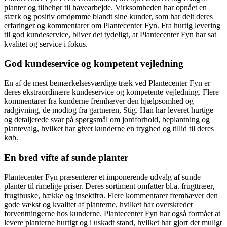
planter og tilbehør til havearbejde. Virksomheden har opnået en
stærk og positiv omdømme blandt sine kunder, som har delt deres
erfaringer og kommentarer om Plantecenter Fyn. Fra hurtig levering
til god kundeservice, bliver det tydeligt, at Plantecenter Fyn har sat
kvalitet og service i fokus.
God kundeservice og kompetent vejledning
En af de mest bemærkelsesværdige træk ved Plantecenter Fyn er
deres ekstraordinære kundeservice og kompetente vejledning. Flere
kommentarer fra kunderne fremhæver den hjælpsomhed og
rådgivning, de modtog fra gartneren, Stig. Han har leveret hurtige
og detaljerede svar på spørgsmål om jordforhold, beplantning og
plantevalg, hvilket har givet kunderne en tryghed og tillid til deres
køb.
En bred vifte af sunde planter
Plantecenter Fyn præsenterer et imponerende udvalg af sunde
planter til rimelige priser. Deres sortiment omfatter bl.a. frugttræer,
frugtbuske, hække og insektfrø. Flere kommentarer fremhæver den
gode vækst og kvalitet af planterne, hvilket har overskredet
forventningerne hos kunderne. Plantecenter Fyn har også formået at
levere planterne hurtigt og i uskadt stand, hvilket har gjort det muligt