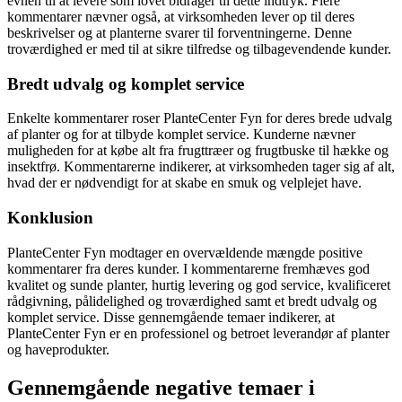
evnen til at levere som lovet bidrager til dette indtryk. Flere
kommentarer nævner også, at virksomheden lever op til deres
beskrivelser og at planterne svarer til forventningerne. Denne
troværdighed er med til at sikre tilfredse og tilbagevendende kunder.
Bredt udvalg og komplet service
Enkelte kommentarer roser PlanteCenter Fyn for deres brede udvalg
af planter og for at tilbyde komplet service. Kunderne nævner
muligheden for at købe alt fra frugttræer og frugtbuske til hække og
insektfrø. Kommentarerne indikerer, at virksomheden tager sig af alt,
hvad der er nødvendigt for at skabe en smuk og velplejet have.
Konklusion
PlanteCenter Fyn modtager en overvældende mængde positive
kommentarer fra deres kunder. I kommentarerne fremhæves god
kvalitet og sunde planter, hurtig levering og god service, kvalificeret
rådgivning, pålidelighed og troværdighed samt et bredt udvalg og
komplet service. Disse gennemgående temaer indikerer, at
PlanteCenter Fyn er en professionel og betroet leverandør af planter
og haveprodukter.
Gennemgående negative temaer i