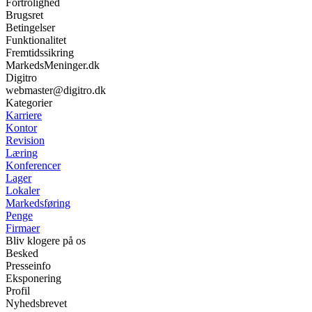
Fortrolighed
Brugsret
Betingelser
Funktionalitet
Fremtidssikring
MarkedsMeninger.dk
Digitro
webmaster@digitro.dk
Kategorier
Karriere
Kontor
Revision
Læring
Konferencer
Lager
Lokaler
Markedsføring
Penge
Firmaer
Bliv klogere på os
Besked
Presseinfo
Eksponering
Profil
Nyhedsbrevet