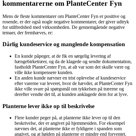
kommentarerne om PlanteCenter Fyn
Mens de fleste kommentarer om PlanteCenter Fyn er positive og
rosende, er der også nogle negative kommentarer, der giver udtryk
for utilfredshed med virksomheden. De gennemgående negative
temaer, der fremhæves, er:
Dårlig kundeservice og manglende kompensation
En kunde påpeger, at de fik en sørgelig levering af
hængebirketræer, og da de klagede og sendte dokumentation,
fastholdt PlanteCenter Fyn, at alt var som det skulle være og
ville ikke kompensere kunden.
En anden kunde nævner en trist oplevelse af kundeservice
efter varerne var leveret, hvor de hævder, at PlanteCenter Fyn
ikke ville svare på spørgsmål om tykkelsen på træerne og
derefter vendte det til, at kunden anklagede dem for at lyve.
Planterne lever ikke op til beskrivelse
Flere kunder peger på, at planterne ikke lever op til den
beskrivelse, der er angivet på hjemmesiden. For eksempel
nævnes det, at planterne ikke er fyldigere i spanden som
angivet, og at højden på planterne er mindre end forventet.