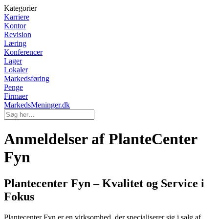
Kategorier
Karriere
Kontor
Revision
Læring
Konferencer
Lager
Lokaler
Markedsføring
Penge
Firmaer
MarkedsMeninger.dk
Anmeldelser af PlanteCenter
Fyn
Plantecenter Fyn – Kvalitet og Service i
Fokus
Plantecenter Fyn er en virksomhed, der specialiserer sig i salg af