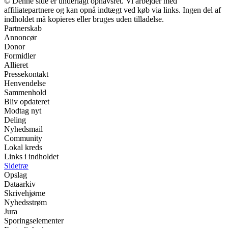
© Denne side er underlagt ophavsret. Vi arbejder med
affiliatepartnere og kan opnå indtægt ved køb via links. Ingen del af
indholdet må kopieres eller bruges uden tilladelse.
Partnerskab
Annoncør
Donor
Formidler
Allieret
Pressekontakt
Henvendelse
Sammenhold
Bliv opdateret
Modtag nyt
Deling
Nyhedsmail
Community
Lokal kreds
Links i indholdet
Sidetræ
Opslag
Dataarkiv
Skrivehjørne
Nyhedsstrøm
Jura
Sporingselementer