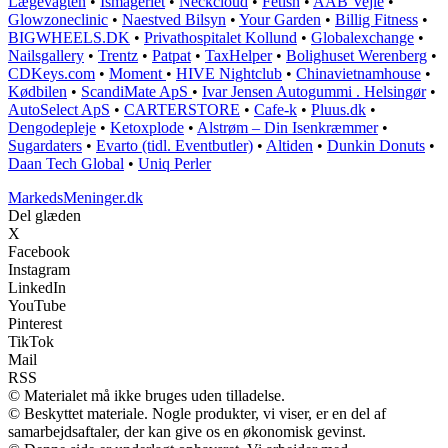
Lægevagten
•
Ismageriet
•
Neckcloud
•
Fetish
•
AAB Vejle
•
Glowzoneclinic
•
Naestved Bilsyn
•
Your Garden
•
Billig Fitness
•
BIGWHEELS.DK
•
Privathospitalet Kollund
•
Globalexchange
•
Nailsgallery
•
Trentz
•
Patpat
•
TaxHelper
•
Bolighuset Werenberg
•
CDKeys.com
•
Moment
•
HIVE Nightclub
•
Chinavietnamhouse
•
Kødbilen
•
ScandiMate ApS
•
Ivar Jensen Autogummi . Helsingør
•
AutoSelect ApS
•
CARTERSTORE
•
Cafe-k
•
Pluus.dk
•
Dengodepleje
•
Ketoxplode
•
Alstrøm – Din Isenkræmmer
•
Sugardaters
•
Evarto (tidl. Eventbutler)
•
Altiden
•
Dunkin Donuts
•
Daan Tech Global
•
Uniq Perler
MarkedsMeninger.dk
Del glæden
X
Facebook
Instagram
LinkedIn
YouTube
Pinterest
TikTok
Mail
RSS
© Materialet må ikke bruges uden tilladelse.
© Beskyttet materiale. Nogle produkter, vi viser, er en del af
samarbejdsaftaler, der kan give os en økonomisk gevinst.