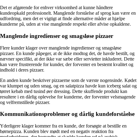
Det er afgørende for enhver virksomhed at kunne håndtere
kundeopkald professionelt. Manglende forståelse af sprog kan være en
udfordring, men det er vigtigt at finde alternative måder at hjælpe
kunderne på, uden at vise manglende respekt eller afvise opkaldene.
Manglende ingredienser og smagsløse pizzaer
Flere kunder klager over manglende ingredienser og smagsløse
pizzaer. En kunde påpeger, at de ikke modtog det, de havde bestilt, og
nævner specifikt, at der ikke var sæbe eller servietter inkluderet. Dette
kan være frustrerende for kunder, der forventer en bestemt kvalitet og
indhold i deres pizzaer.
En anden kunde beskriver pizzaerne som de værste nogensinde. Kødet
var klumpet og uden smag, og en salatpizza havde kun iceberg salat og
tørret kebab med tusind øer dressing. Dette skuffende produkt kan
resultere i en dårlig oplevelse for kunderne, der forventer velsmagende
og velfremstillede pizzaer.
Kommunikationsproblemer og dårlig kundeforståelse
Yderligere klager kommer fra en kunde, der forsøgte at bestille en
børnepizza. Kunden blev mødt med en negativ reaktion fra
medarbejderen, der begyndte at skælde kunden ud på arabisk.