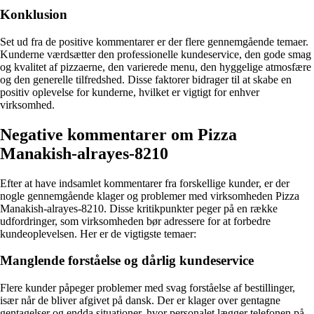
Konklusion
Set ud fra de positive kommentarer er der flere gennemgående temaer.
Kunderne værdsætter den professionelle kundeservice, den gode smag
og kvalitet af pizzaerne, den varierede menu, den hyggelige atmosfære
og den generelle tilfredshed. Disse faktorer bidrager til at skabe en
positiv oplevelse for kunderne, hvilket er vigtigt for enhver
virksomhed.
Negative kommentarer om Pizza
Manakish-alrayes-8210
Efter at have indsamlet kommentarer fra forskellige kunder, er der
nogle gennemgående klager og problemer med virksomheden Pizza
Manakish-alrayes-8210. Disse kritikpunkter peger på en række
udfordringer, som virksomheden bør adressere for at forbedre
kundeoplevelsen. Her er de vigtigste temaer:
Manglende forståelse og dårlig kundeservice
Flere kunder påpeger problemer med svag forståelse af bestillinger,
især når de bliver afgivet på dansk. Der er klager over gentagne
gentagelser og endda situationer, hvor personalet lægger telefonen på