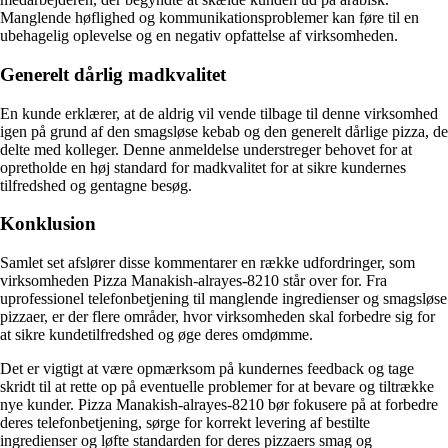
Manglende høflighed og kommunikationsproblemer kan føre til en
ubehagelig oplevelse og en negativ opfattelse af virksomheden.
Generelt dårlig madkvalitet
En kunde erklærer, at de aldrig vil vende tilbage til denne virksomhed
igen på grund af den smagsløse kebab og den generelt dårlige pizza, de
delte med kolleger. Denne anmeldelse understreger behovet for at
opretholde en høj standard for madkvalitet for at sikre kundernes
tilfredshed og gentagne besøg.
Konklusion
Samlet set afslører disse kommentarer en række udfordringer, som
virksomheden Pizza Manakish-alrayes-8210 står over for. Fra
uprofessionel telefonbetjening til manglende ingredienser og smagsløse
pizzaer, er der flere områder, hvor virksomheden skal forbedre sig for
at sikre kundetilfredshed og øge deres omdømme.
Det er vigtigt at være opmærksom på kundernes feedback og tage
skridt til at rette op på eventuelle problemer for at bevare og tiltrække
nye kunder. Pizza Manakish-alrayes-8210 bør fokusere på at forbedre
deres telefonbetjening, sørge for korrekt levering af bestilte
ingredienser og løfte standarden for deres pizzaers smag og