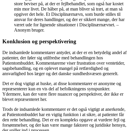
store beviser på, at der er fejlbehandlet, som også har kostet
min mor livet. De håber på, at man bliver så træt, at man så
opgiver det hele. Et Disciplinærnævn, som burde stilles til
ansvar for deres handlinger, og der er sikkert mange, der har
været ude for lignende situationer i Disciplinærnævnet. –
Anonym bruger.
Konklusion og perspektivering
De indsamlede kommentarer antyder, at der er en betydelig andel af
patienter, der føler sig utilfredse med behandlingen hos
Patientombuddet. Kommentarerne viser frustration over ventetider,
sagsbehandling, og en oplevet mangel på retfærdighed og
ansvarlighed hos læger og det danske sundhedsvæsen generelt.
Det er dog vigtigt at huske, at disse kommentarer er anonyme og
repræsenterer kun en vis del af befolkningens synspunkter.
Ydermere, kan der være flere nuancer og perspektiver, der ikke er
blevet repræsenteret her.
Trods de indsamlede kommentarer er det også vigtigt at anerkende,
at Patientombuddet har en vigtig funktion i at sikre, at patienter får
den rette behandling. Det er en kompleks opgave at vurdere fejl og
forsømmelser, og der kan være mange faktorer og juridiske hensyn,
der spiller ind i processen.