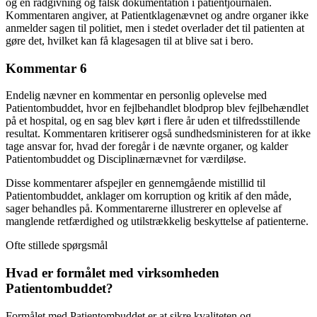
og en rådgivning og falsk dokumentation i patientjournalen.
Kommentaren angiver, at Patientklagenævnet og andre organer ikke
anmelder sagen til politiet, men i stedet overlader det til patienten at
gøre det, hvilket kan få klagesagen til at blive sat i bero.
Kommentar 6
Endelig nævner en kommentar en personlig oplevelse med
Patientombuddet, hvor en fejlbehandlet blodprop blev fejlbehændlet
på et hospital, og en sag blev kørt i flere år uden et tilfredsstillende
resultat. Kommentaren kritiserer også sundhedsministeren for at ikke
tage ansvar for, hvad der foregår i de nævnte organer, og kalder
Patientombuddet og Disciplinærnævnet for værdiløse.
Disse kommentarer afspejler en gennemgående mistillid til
Patientombuddet, anklager om korruption og kritik af den måde,
sager behandles på. Kommentarerne illustrerer en oplevelse af
manglende retfærdighed og utilstrækkelig beskyttelse af patienterne.
Ofte stillede spørgsmål
Hvad er formålet med virksomheden
Patientombuddet?
Formålet med Patientombuddet er at sikre kvaliteten og