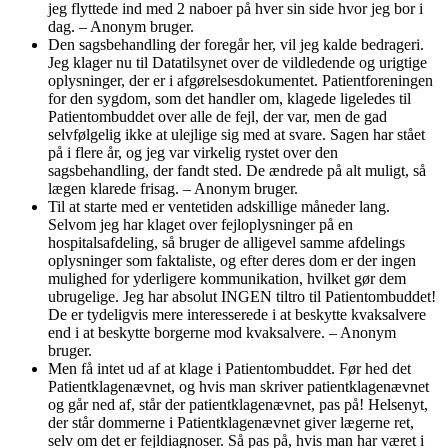
jeg flyttede ind med 2 naboer på hver sin side hvor jeg bor i
dag. – Anonym bruger.
Den sagsbehandling der foregår her, vil jeg kalde bedrageri.
Jeg klager nu til Datatilsynet over de vildledende og urigtige
oplysninger, der er i afgørelsesdokumentet. Patientforeningen
for den sygdom, som det handler om, klagede ligeledes til
Patientombuddet over alle de fejl, der var, men de gad
selvfølgelig ikke at ulejlige sig med at svare. Sagen har stået
på i flere år, og jeg var virkelig rystet over den
sagsbehandling, der fandt sted. De ændrede på alt muligt, så
lægen klarede frisag. – Anonym bruger.
Til at starte med er ventetiden adskillige måneder lang.
Selvom jeg har klaget over fejloplysninger på en
hospitalsafdeling, så bruger de alligevel samme afdelings
oplysninger som faktaliste, og efter deres dom er der ingen
mulighed for yderligere kommunikation, hvilket gør dem
ubrugelige. Jeg har absolut INGEN tiltro til Patientombuddet!
De er tydeligvis mere interesserede i at beskytte kvaksalvere
end i at beskytte borgerne mod kvaksalvere. – Anonym
bruger.
Men få intet ud af at klage i Patientombuddet. Før hed det
Patientklagenævnet, og hvis man skriver patientklagenævnet
og går ned af, står der patientklagenævnet, pas på! Helsenyt,
der står dommerne i Patientklagenævnet giver lægerne ret,
selv om det er fejldiagnoser. Så pas på, hvis man har været i