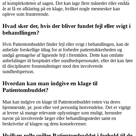
af kompleksiteten af sagen. Det kan tage flere måneder eller endda
år at få en afklaring på en klage, hvilket nogle mennesker kan
opleve som frustrerende.
Hvad sker der, hvis der bliver fundet fejl eller svigt i
behandlingen?
Hvis Patientombuddet finder fejl eller svigt i behandlingen, kan de
anbefale forskellige tiltag for at forbedre patientsikkerheden og
undgå gentagelse af lignende fejl i fremtiden. Dette kan omfatte
anbefalinger til hospitalet eller sundhedspersonalet, eller det kan føre
til disciplinære foranstaltninger mod den involverede
sundhedsperson.
Hvordan kan man indgive en klage til
Patientombuddet?
Man kan indgive en klage til Patientombuddet enten via deres
hjemmeside, pr. post eller ved personlig henvendelse. Det er vigtigt
at levere så mange relevante oplysninger som muligt, herunder
navne på involverede læger eller behandlingssteder samt en
beskrivelse af klagen og dens konsekvenser.
Hvilken rolle spiller Patientombuddet i forhold til de