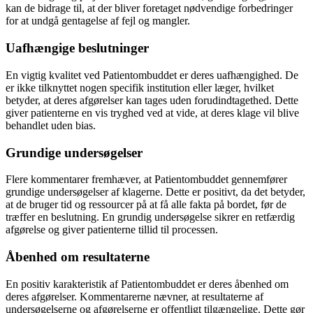
kan de bidrage til, at der bliver foretaget nødvendige forbedringer
for at undgå gentagelse af fejl og mangler.
Uafhængige beslutninger
En vigtig kvalitet ved Patientombuddet er deres uafhængighed. De
er ikke tilknyttet nogen specifik institution eller læger, hvilket
betyder, at deres afgørelser kan tages uden forudindtagethed. Dette
giver patienterne en vis tryghed ved at vide, at deres klage vil blive
behandlet uden bias.
Grundige undersøgelser
Flere kommentarer fremhæver, at Patientombuddet gennemfører
grundige undersøgelser af klagerne. Dette er positivt, da det betyder,
at de bruger tid og ressourcer på at få alle fakta på bordet, før de
træffer en beslutning. En grundig undersøgelse sikrer en retfærdig
afgørelse og giver patienterne tillid til processen.
Åbenhed om resultaterne
En positiv karakteristik af Patientombuddet er deres åbenhed om
deres afgørelser. Kommentarerne nævner, at resultaterne af
undersøgelserne og afgørelserne er offentligt tilgængelige. Dette gør