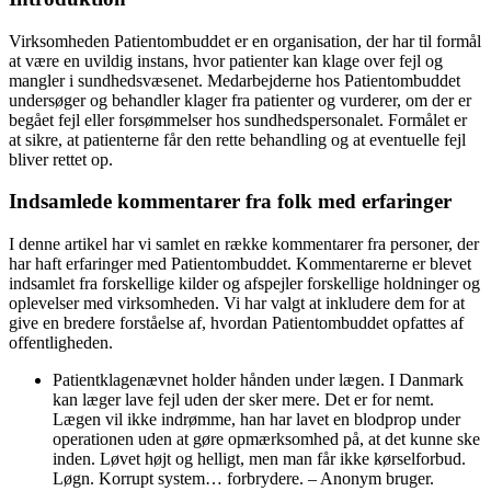
Virksomheden Patientombuddet er en organisation, der har til formål
at være en uvildig instans, hvor patienter kan klage over fejl og
mangler i sundhedsvæsenet. Medarbejderne hos Patientombuddet
undersøger og behandler klager fra patienter og vurderer, om der er
begået fejl eller forsømmelser hos sundhedspersonalet. Formålet er
at sikre, at patienterne får den rette behandling og at eventuelle fejl
bliver rettet op.
Indsamlede kommentarer fra folk med erfaringer
I denne artikel har vi samlet en række kommentarer fra personer, der
har haft erfaringer med Patientombuddet. Kommentarerne er blevet
indsamlet fra forskellige kilder og afspejler forskellige holdninger og
oplevelser med virksomheden. Vi har valgt at inkludere dem for at
give en bredere forståelse af, hvordan Patientombuddet opfattes af
offentligheden.
Patientklagenævnet holder hånden under lægen. I Danmark
kan læger lave fejl uden der sker mere. Det er for nemt.
Lægen vil ikke indrømme, han har lavet en blodprop under
operationen uden at gøre opmærksomhed på, at det kunne ske
inden. Løvet højt og helligt, men man får ikke kørselforbud.
Løgn. Korrupt system… forbrydere. – Anonym bruger.