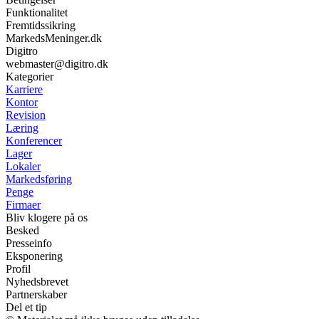
Funktionalitet
Fremtidssikring
MarkedsMeninger.dk
Digitro
webmaster@digitro.dk
Kategorier
Karriere
Kontor
Revision
Læring
Konferencer
Lager
Lokaler
Markedsføring
Penge
Firmaer
Bliv klogere på os
Besked
Presseinfo
Eksponering
Profil
Nyhedsbrevet
Partnerskaber
Del et tip