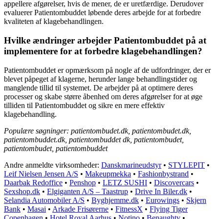
appellere afgørelser, hvis de mener, de er uretfærdige. Derudover
evaluerer Patientombuddet løbende deres arbejde for at forbedre
kvaliteten af klagebehandlingen.
Hvilke ændringer arbejder Patientombuddet på at
implementere for at forbedre klagebehandlingen?
Patientombuddet er opmærksom på nogle af de udfordringer, der er
blevet påpeget af klagerne, herunder lange behandlingstider og
manglende tillid til systemet. De arbejder på at optimere deres
processer og skabe større åbenhed om deres afgørelser for at øge
tilliden til Patientombuddet og sikre en mere effektiv
klagebehandling.
Populære søgninger: patientombudet.dk, patientombudet.dk,
patientombuddet.dk, patientombuddet dk, patientombudet,
patientombudet, patientombuddet
Andre anmeldte virksomheder:
Danskmarineudstyr
•
STYLEPIT
•
Leif Nielsen Jensen A/S
•
Makeupmekka
•
Fashionbystrand
•
Daarbak Redoffice
•
Penshop
•
LETZ SUSHI
•
Discovercars
•
Sexshop.dk
•
Elgiganten A/S – Taastrup
•
Drive In Biler.dk
•
Selandia Automobiler A/S
•
Byghjemme.dk
•
Eurowings
•
Skjern
Bank
•
Masai
•
Arkade Frisørerne
•
FitnessX
•
Flying Tiger
Copenhagen
•
Hotel Royal Aarhus
•
Notino
•
Benaughty
•