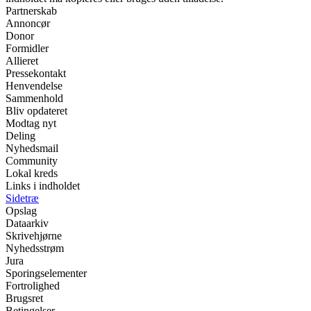
Partnerskab
Annoncør
Donor
Formidler
Allieret
Pressekontakt
Henvendelse
Sammenhold
Bliv opdateret
Modtag nyt
Deling
Nyhedsmail
Community
Lokal kreds
Links i indholdet
Sidetræ
Opslag
Dataarkiv
Skrivehjørne
Nyhedsstrøm
Jura
Sporingselementer
Fortrolighed
Brugsret
Betingelser