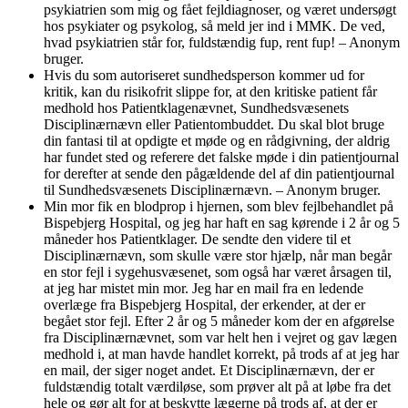
psykiatrien som mig og fået fejldiagnoser, og været undersøgt
hos psykiater og psykolog, så meld jer ind i MMK. De ved,
hvad psykiatrien står for, fuldstændig fup, rent fup! – Anonym
bruger.
Hvis du som autoriseret sundhedsperson kommer ud for
kritik, kan du risikofrit slippe for, at den kritiske patient får
medhold hos Patientklagenævnet, Sundhedsvæsenets
Disciplinærnævn eller Patientombuddet. Du skal blot bruge
din fantasi til at opdigte et møde og en rådgivning, der aldrig
har fundet sted og referere det falske møde i din patientjournal
for derefter at sende den pågældende del af din patientjournal
til Sundhedsvæsenets Disciplinærnævn. – Anonym bruger.
Min mor fik en blodprop i hjernen, som blev fejlbehandlet på
Bispebjerg Hospital, og jeg har haft en sag kørende i 2 år og 5
måneder hos Patientklager. De sendte den videre til et
Disciplinærnævn, som skulle være stor hjælp, når man begår
en stor fejl i sygehusvæsenet, som også har været årsagen til,
at jeg har mistet min mor. Jeg har en mail fra en ledende
overlæge fra Bispebjerg Hospital, der erkender, at der er
begået stor fejl. Efter 2 år og 5 måneder kom der en afgørelse
fra Disciplinærnævnet, som var helt hen i vejret og gav lægen
medhold i, at man havde handlet korrekt, på trods af at jeg har
en mail, der siger noget andet. Et Disciplinærnævn, der er
fuldstændig totalt værdiløse, som prøver alt på at løbe fra det
hele og gør alt for at beskytte lægerne på trods af, at der er