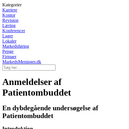
Kategorier
Karriere
Kontor
Revision
Læring
Konferencer
Lager
Lokaler
Markedsføring
Penge
Firmaer
MarkedsMeninger.dk
Anmeldelser af
Patientombuddet
En dybdegående undersøgelse af
Patientombuddet
Introduktion