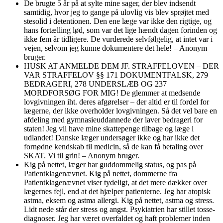
De brugte 5 år på at sylte mine sager, der blev indsendt
samtidig, hvor jeg to gange på ulovlig vis blev sprøjtet med
stesolid i detentionen. Den ene læge var ikke den rigtige, og
hans fortælling lød, som var det lige hændt dagen forinden og
ikke fem år tidligere. De vurderede selvfølgelig, at intet var i
vejen, selvom jeg kunne dokumentere det hele! – Anonym
bruger.
HUSK AT ANMELDE DEM JF. STRAFFELOVEN – DER
VAR STRAFFELOV §§ 171 DOKUMENTFALSK, 279
BEDRAGERI, 278 UNDERSLÆB OG 237
MORDFORSØG FOR MIG! De glemmer at medsende
lovgivningen iht. deres afgørelser – der altid er til fordel for
lægerne, der ikke overholder lovgivningen. Så det vel bare en
afdeling med gymnasieuddannede der laver bedrageri for
staten! Jeg vil have mine skattepenge tilbage og læge i
udlandet! Danske læger undersøger ikke og har ikke det
fornødne kendskab til medicin, så de kan få betaling over
SKAT. Vi til grin! – Anonym bruger.
Kig på nettet, læger har guddommelig status, og pas på
Patientklagenævnet. Kig på nettet, dommerne fra
Patientklagenævnet viser tydeligt, at det mere dækker over
lægernes fejl, end at det hjælper patienterne. Jeg har atopisk
astma, eksem og astma allergi. Kig på nettet, astma og stress.
Lidt nede står der stress og angst. Psykiatrien har stillet tosse-
diagnoser. Jeg har været overfaldet og haft problemer inden