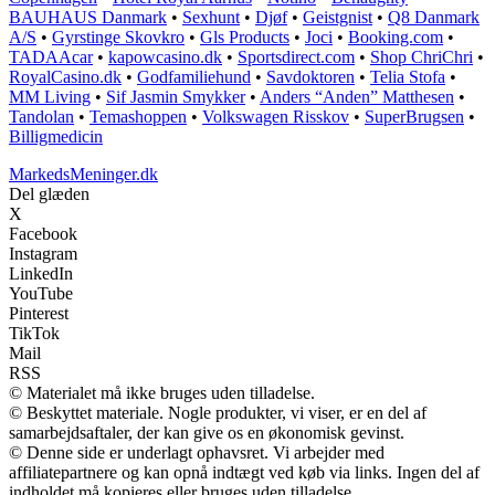
BAUHAUS Danmark
•
Sexhunt
•
Djøf
•
Geistgnist
•
Q8 Danmark
A/S
•
Gyrstinge Skovkro
•
Gls Products
•
Joci
•
Booking.com
•
TADAAcar
•
kapowcasino.dk
•
Sportsdirect.com
•
Shop ChriChri
•
RoyalCasino.dk
•
Godfamiliehund
•
Savdoktoren
•
Telia Stofa
•
MM Living
•
Sif Jasmin Smykker
•
Anders “Anden” Matthesen
•
Tandolan
•
Temashoppen
•
Volkswagen Risskov
•
SuperBrugsen
•
Billigmedicin
MarkedsMeninger.dk
Del glæden
X
Facebook
Instagram
LinkedIn
YouTube
Pinterest
TikTok
Mail
RSS
© Materialet må ikke bruges uden tilladelse.
© Beskyttet materiale. Nogle produkter, vi viser, er en del af
samarbejdsaftaler, der kan give os en økonomisk gevinst.
© Denne side er underlagt ophavsret. Vi arbejder med
affiliatepartnere og kan opnå indtægt ved køb via links. Ingen del af
indholdet må kopieres eller bruges uden tilladelse.