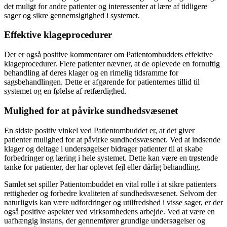
det muligt for andre patienter og interessenter at lære af tidligere
sager og sikre gennemsigtighed i systemet.
Effektive klageprocedurer
Der er også positive kommentarer om Patientombuddets effektive
klageprocedurer. Flere patienter nævner, at de oplevede en fornuftig
behandling af deres klager og en rimelig tidsramme for
sagsbehandlingen. Dette er afgørende for patienternes tillid til
systemet og en følelse af retfærdighed.
Mulighed for at påvirke sundhedsvæsenet
En sidste positiv vinkel ved Patientombuddet er, at det giver
patienter mulighed for at påvirke sundhedsvæsenet. Ved at indsende
klager og deltage i undersøgelser bidrager patienter til at skabe
forbedringer og læring i hele systemet. Dette kan være en trøstende
tanke for patienter, der har oplevet fejl eller dårlig behandling.
Samlet set spiller Patientombuddet en vital rolle i at sikre patienters
rettigheder og forbedre kvaliteten af sundhedsvæsenet. Selvom der
naturligvis kan være udfordringer og utilfredshed i visse sager, er der
også positive aspekter ved virksomhedens arbejde. Ved at være en
uafhængig instans, der gennemfører grundige undersøgelser og