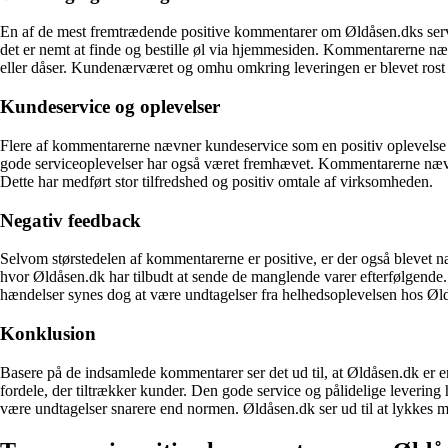
En af de mest fremtrædende positive kommentarer om Øldåsen.dks service 
det er nemt at finde og bestille øl via hjemmesiden. Kommentarerne næv
eller dåser. Kundenærværet og omhu omkring leveringen er blevet rost s
Kundeservice og oplevelser
Flere af kommentarerne nævner kundeservice som en positiv oplevelse 
gode serviceoplevelser har også været fremhævet. Kommentarerne nævner
Dette har medført stor tilfredshed og positiv omtale af virksomheden.
Negativ feedback
Selvom størstedelen af kommentarerne er positive, er der også blevet 
hvor Øldåsen.dk har tilbudt at sende de manglende varer efterfølgende.
hændelser synes dog at være undtagelser fra helhedsoplevelsen hos Øld
Konklusion
Basere på de indsamlede kommentarer ser det ud til, at Øldåsen.dk er e
fordele, der tiltrækker kunder. Den gode service og pålidelige levering
være undtagelser snarere end normen. Øldåsen.dk ser ud til at lykkes med