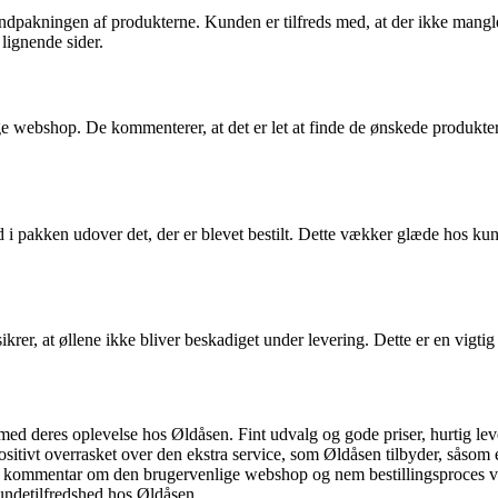
akningen af produkterne. Kunden er tilfreds med, at der ikke mangler no
lignende sider.
webshop. De kommenterer, at det er let at finde de ønskede produkter 
 i pakken udover det, der er blevet bestilt. Dette vækker glæde hos kund
r, at øllene ikke bliver beskadiget under levering. Dette er en vigtig 
ed deres oplevelse hos Øldåsen. Fint udvalg og gode priser, hurtig leve
itivt overrasket over den ekstra service, som Øldåsen tilbyder, såsom
s kommentar om den brugervenlige webshop og nem bestillingsproces viser
kundetilfredshed hos Øldåsen.