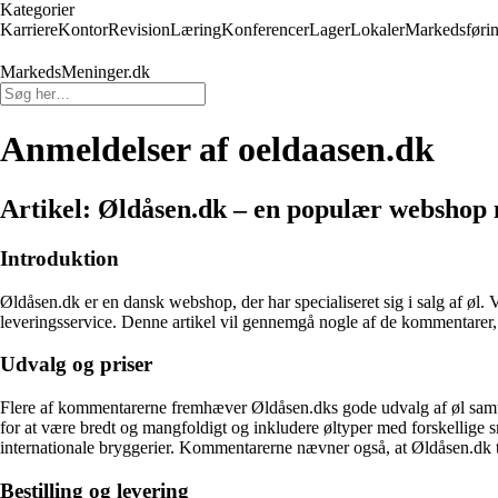
Kategorier
Karriere
Kontor
Revision
Læring
Konferencer
Lager
Lokaler
Markedsføri
MarkedsMeninger.dk
Anmeldelser af oeldaasen.dk
Artikel: Øldåsen.dk – en populær webshop m
Introduktion
Øldåsen.dk er en dansk webshop, der har specialiseret sig i salg af øl.
leveringsservice. Denne artikel vil gennemgå nogle af de kommentarer,
Udvalg og priser
Flere af kommentarerne fremhæver Øldåsen.dks gode udvalg af øl samt d
for at være bredt og mangfoldigt og inkludere øltyper med forskellige sma
internationale bryggerier. Kommentarerne nævner også, at Øldåsen.dk ti
Bestilling og levering