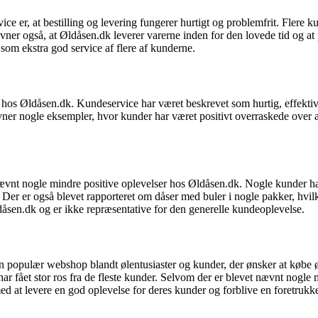
er, at bestilling og levering fungerer hurtigt og problemfrit. Flere ku
ner også, at Øldåsen.dk leverer varerne inden for den lovede tid og at 
om ekstra god service af flere af kunderne.
hos Øldåsen.dk. Kundeservice har været beskrevet som hurtig, effekti
 nogle eksempler, hvor kunder har været positivt overraskede over at f
nævnt nogle mindre positive oplevelser hos Øldåsen.dk. Nogle kunder h
 Der er også blevet rapporteret om dåser med buler i nogle pakker, hvil
åsen.dk og er ikke repræsentative for den generelle kundeoplevelse.
n populær webshop blandt ølentusiaster og kunder, der ønsker at købe ø
 har fået stor ros fra de fleste kunder. Selvom der er blevet nævnt nog
 at levere en god oplevelse for deres kunder og forblive en foretrukken 