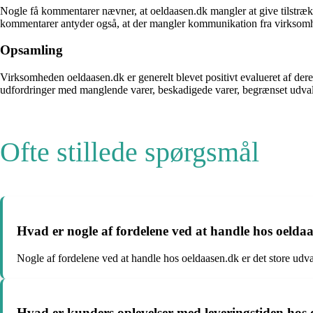
Nogle få kommentarer nævner, at oeldaasen.dk mangler at give tilstræ
kommentarer antyder også, at der mangler kommunikation fra virksomh
Opsamling
Virksomheden oeldaasen.dk er generelt blevet positivt evalueret af de
udfordringer med manglende varer, beskadigede varer, begrænset udva
Ofte stillede spørgsmål
Hvad er nogle af fordelene ved at handle hos oelda
Nogle af fordelene ved at handle hos oeldaasen.dk er det store udvalg
Hvad er kunders oplevelser med leveringstiden hos