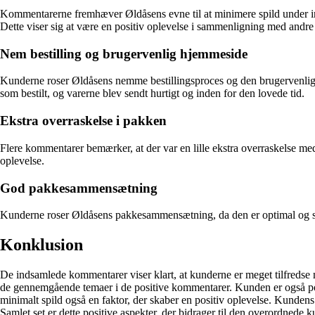
Kommentarerne fremhæver Øldåsens evne til at minimere spild under indp
Dette viser sig at være en positiv oplevelse i sammenligning med andre 
Nem bestilling og brugervenlig hjemmeside
Kunderne roser Øldåsens nemme bestillingsproces og den brugervenlige 
som bestilt, og varerne blev sendt hurtigt og inden for den lovede tid.
Ekstra overraskelse i pakken
Flere kommentarer bemærker, at der var en lille ekstra overraskelse med
oplevelse.
God pakkesammensætning
Kunderne roser Øldåsens pakkesammensætning, da den er optimal og sikre
Konklusion
De indsamlede kommentarer viser klart, at kunderne er meget tilfredse m
de gennemgående temaer i de positive kommentarer. Kunden er også pos
minimalt spild også en faktor, der skaber en positiv oplevelse. Kunden
Samlet set er dette positive aspekter, der bidrager til den overordnede 