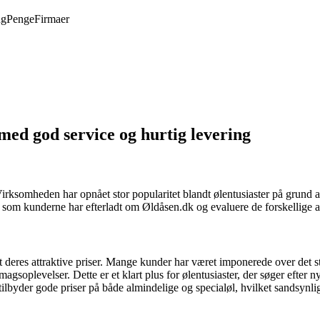
ng
Penge
Firmaer
ed god service og hurtig levering
 Virksomheden har opnået stor popularitet blandt ølentusiaster på grund 
 som kunderne har efterladt om Øldåsen.dk og evaluere de forskellige a
eres attraktive priser. Mange kunder har været imponerede over det sto
gsoplevelser. Dette er et klart plus for ølentusiaster, der søger efter n
lbyder gode priser på både almindelige og specialøl, hvilket sandsynlig