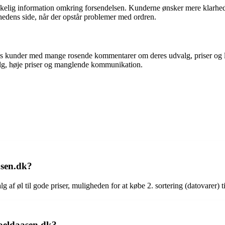
kkelig information omkring forsendelsen. Kunderne ønsker mere klarhed
edens side, når der opstår problemer med ordren.
res kunder med mange rosende kommentarer om deres udvalg, priser og le
lg, høje priser og manglende kommunikation.
asen.dk?
 af øl til gode priser, muligheden for at købe 2. sortering (datovarer) ti
 oeldaasen.dk?