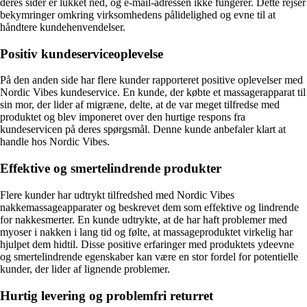
deres sider er lukket ned, og e-mail-adressen ikke fungerer. Dette rejser
bekymringer omkring virksomhedens pålidelighed og evne til at
håndtere kundehenvendelser.
Positiv kundeserviceoplevelse
På den anden side har flere kunder rapporteret positive oplevelser med
Nordic Vibes kundeservice. En kunde, der købte et massagerapparat til
sin mor, der lider af migræne, delte, at de var meget tilfredse med
produktet og blev imponeret over den hurtige respons fra
kundeservicen på deres spørgsmål. Denne kunde anbefaler klart at
handle hos Nordic Vibes.
Effektive og smertelindrende produkter
Flere kunder har udtrykt tilfredshed med Nordic Vibes
nakkemassageapparater og beskrevet dem som effektive og lindrende
for nakkesmerter. En kunde udtrykte, at de har haft problemer med
myoser i nakken i lang tid og følte, at massageproduktet virkelig har
hjulpet dem hidtil. Disse positive erfaringer med produktets ydeevne
og smertelindrende egenskaber kan være en stor fordel for potentielle
kunder, der lider af lignende problemer.
Hurtig levering og problemfri returret