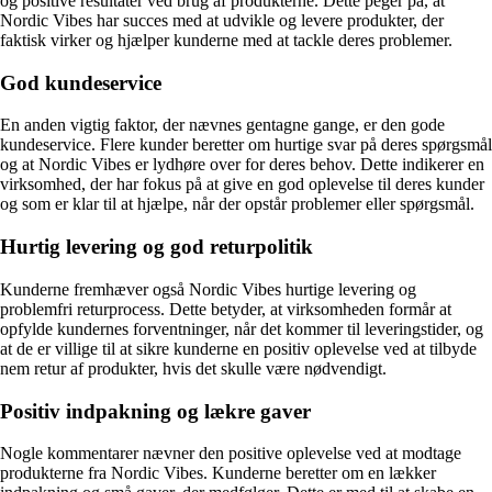
og positive resultater ved brug af produkterne. Dette peger på, at
Nordic Vibes har succes med at udvikle og levere produkter, der
faktisk virker og hjælper kunderne med at tackle deres problemer.
God kundeservice
En anden vigtig faktor, der nævnes gentagne gange, er den gode
kundeservice. Flere kunder beretter om hurtige svar på deres spørgsmål
og at Nordic Vibes er lydhøre over for deres behov. Dette indikerer en
virksomhed, der har fokus på at give en god oplevelse til deres kunder
og som er klar til at hjælpe, når der opstår problemer eller spørgsmål.
Hurtig levering og god returpolitik
Kunderne fremhæver også Nordic Vibes hurtige levering og
problemfri returprocess. Dette betyder, at virksomheden formår at
opfylde kundernes forventninger, når det kommer til leveringstider, og
at de er villige til at sikre kunderne en positiv oplevelse ved at tilbyde
nem retur af produkter, hvis det skulle være nødvendigt.
Positiv indpakning og lækre gaver
Nogle kommentarer nævner den positive oplevelse ved at modtage
produkterne fra Nordic Vibes. Kunderne beretter om en lækker