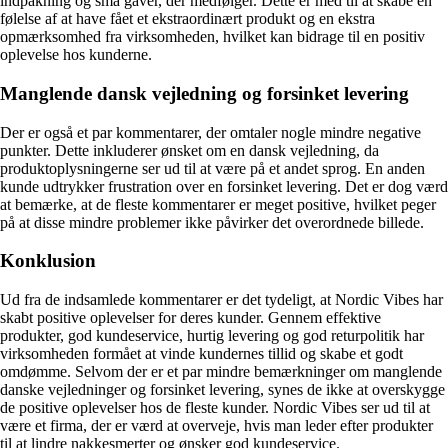
indpakning og små gaver, der medfølger. Dette er med til at skabe en
følelse af at have fået et ekstraordinært produkt og en ekstra
opmærksomhed fra virksomheden, hvilket kan bidrage til en positiv
oplevelse hos kunderne.
Manglende dansk vejledning og forsinket levering
Der er også et par kommentarer, der omtaler nogle mindre negative
punkter. Dette inkluderer ønsket om en dansk vejledning, da
produktoplysningerne ser ud til at være på et andet sprog. En anden
kunde udtrykker frustration over en forsinket levering. Det er dog værd
at bemærke, at de fleste kommentarer er meget positive, hvilket peger
på at disse mindre problemer ikke påvirker det overordnede billede.
Konklusion
Ud fra de indsamlede kommentarer er det tydeligt, at Nordic Vibes har
skabt positive oplevelser for deres kunder. Gennem effektive
produkter, god kundeservice, hurtig levering og god returpolitik har
virksomheden formået at vinde kundernes tillid og skabe et godt
omdømme. Selvom der er et par mindre bemærkninger om manglende
danske vejledninger og forsinket levering, synes de ikke at overskygge
de positive oplevelser hos de fleste kunder. Nordic Vibes ser ud til at
være et firma, der er værd at overveje, hvis man leder efter produkter
til at lindre nakkesmerter og ønsker god kundeservice.