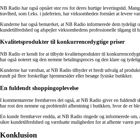
NB Radio har også opnået stor ros for deres hurtige leveringstid. Mange
travlhed, som f.eks. i juleferien, har virksomheden formået at levere vare
Kunderne har også bemærket, at NB Radio informerede dem tydeligt om 
kundetilfredshed og afspejler virksomhedens professionelle tilgang til h
Kvalitetsprodukter til konkurrencedygtige priser
NB Radio er kendt for at tilbyde kvalitetsprodukter til konkurrencedyg
har også noteret sig den nemme betalingsproces og den klare og tydeli
Kunderne har værdsat, at NB Radio tilbyder et bredt udvalg af produkte
rundt på flere forskellige hjemmesider eller besøge fysiske butikker.
En fuldendt shoppingoplevelse
I kommentarerne fremhæves det også, at NB Radio giver en fuldendt sho
har rost den nemme og problemfri afhentning i butikken, hvor de er blev
En kunde fremhæver endda, at NB Radio ringede og informerede om, at 
sikre kundetilfredshed og værdsatte muligheden for at afhente varen per
Konklusion