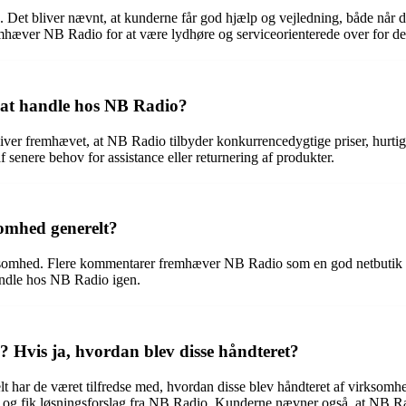
. Det bliver nævnt, at kunderne får god hjælp og vejledning, både når 
emhæver NB Radio for at være lydhøre og serviceorienterede over for de
 at handle hos NB Radio?
ver fremhævet, at NB Radio tilbyder konkurrencedygtige priser, hurtig
f senere behov for assistance eller returnering af produkter.
omhed generelt?
omhed. Flere kommentarer fremhæver NB Radio som en god netbutik med
handle hos NB Radio igen.
 Hvis ja, hvordan blev disse håndteret?
har de været tilfredse med, hvordan disse blev håndteret af virksomhe
t og fik løsningsforslag fra NB Radio. Kunderne nævner også, at NB Rad