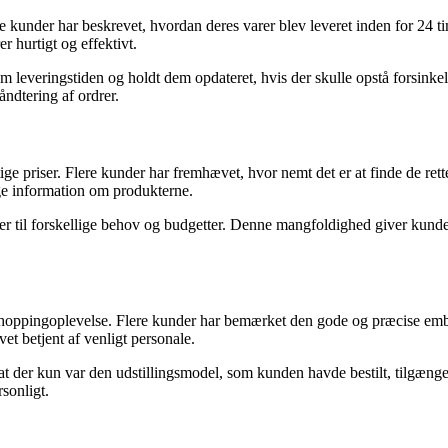
 kunder har beskrevet, hvordan deres varer blev leveret inden for 24 tim
r hurtigt og effektivt.
leveringstiden og holdt dem opdateret, hvis der skulle opstå forsinke
åndtering af ordrer.
tige priser. Flere kunder har fremhævet, hvor nemt det er at finde de r
ge information om produkterne.
r til forskellige behov og budgetter. Denne mangfoldighed giver kunder
ppingoplevelse. Flere kunder har bemærket den gode og præcise emballer
et betjent af venligt personale.
der kun var den udstillingsmodel, som kunden havde bestilt, tilgængel
sonligt.