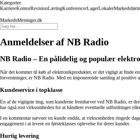
Kategorier
Karriere
Kontor
Revision
Læring
Konferencer
Lager
Lokaler
Markedsføri
MarkedsMeninger.dk
Anmeldelser af NB Radio
NB Radio – En pålidelig og populær elektr
Når det kommer til køb af elektronikprodukter, er det vigtigt at finde en
forventninger, er NB Radio. Med en imponerende samling af positive an
Kundeservice i topklasse
En af de vigtigste ting, som kunderne fremhæver ved NB Radio, er de
har også rost virksomheden for at håndtere eventuelle udfordringer ell
I en kommentar nævner en kunde endda, at virksomheden ringede dagen e
engagement i at levere en førsteklasses oplevelse for deres kunder.
Hurtig levering