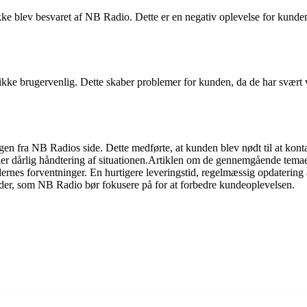
e blev besvaret af NB Radio. Dette er en negativ oplevelse for kunden
e brugervenlig. Dette skaber problemer for kunden, da de har svært ve
en fra NB Radios side. Dette medførte, at kunden blev nødt til at kont
eller dårlig håndtering af situationen.Artiklen om de gennemgående tema
nes forventninger. En hurtigere leveringstid, regelmæssig opdatering 
der, som NB Radio bør fokusere på for at forbedre kundeoplevelsen.