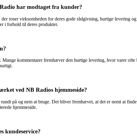
 Radio har modtaget fra kunder?
der roser virksomheden for deres gode rådgivning, hurtige levering o
 i forhold til deres produkter.
en?
. Mange kommentarer fremhæver den hurtige levering, hvor varer ofte blev
urtigt.
emærket ved NB Radios hjemmeside?
undt på og nem at bruge. Det bliver fremhævet, at det er nemt at find
aterede hjemmeside.
res kundeservice?