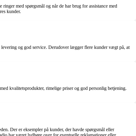
de ringer med spørgsmål og når de har brug for assistance med
res kunder.
 levering og god service. Derudover lægger flere kunder vægt på, at
 kvalitetsprodukter, rimelige priser og god personlig betjening.
den. Der er eksempler på kunder, der havde spørgsmål eller
io har været lydhøre over for eventuelle reklamationer eller