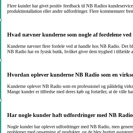
Flere kunder har givet positiv feedback til NB Radios kundeservice
produktinstallation eller andre udfordringer. Flere kommentarer fr
Hvad nævner kunderne som nogle af fordelene ved
Kunderne nævner flere fordele ved at handle hos NB Radio. Det bli
NB Radio har en fysisk butik, hvilket giver dem tryghed i tilfælde a
Hvordan oplever kunderne NB Radio som en virks
Kunderne oplever NB Radio som en professionel og pålidelig virks
Mange kunder er tilfredse med deres køb og fortæller, at de ville 
Har nogle kunder haft udfordringer med NB Radio?
Nogle kunder har oplevet udfordringer med NB Radio, men generelt 
problemer med opsætning af produkter, og de blev hurtigt assistere