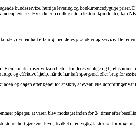
ragende kundeservice, hurtige levering og konkurrencedygtige priser. 
undeoplevelser. Hvis du er på udkig efter elektronikprodukter, kan NB Ra
under, der har haft erfaring med deres produkter og service. Her er e
 Flere kunder roser virksomheden for deres venlige og hjælpsomme me
tige og effektive hjælp, når de har haft spørgsmål eller brug for assi
 op dagen efter købet for at sikre, at eventuelle udfordringer var ble
rer påpeger, at varen blev modtaget inden for 24 timer efter bestilli
dukterne hurtigere end lovet, hvilket er en vigtig faktor for forbrugerne