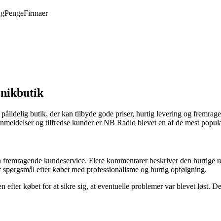
ng
Penge
Firmaer
onikbutik
 pålidelig butik, der kan tilbyde gode priser, hurtig levering og fremrag
meldelser og tilfredse kunder er NB Radio blevet en af de mest populær
n fremragende kundeservice. Flere kommentarer beskriver den hurtige
er spørgsmål efter købet med professionalisme og hurtig opfølgning.
fter købet for at sikre sig, at eventuelle problemer var blevet løst. 