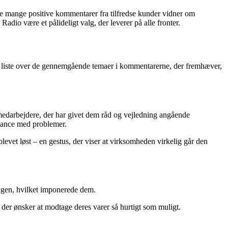
De mange positive kommentarer fra tilfredse kunder vidner om
dio være et pålideligt valg, der leverer på alle fronter.
n liste over de gennemgående temaer i kommentarerne, der fremhæver,
darbejdere, der har givet dem råd og vejledning angående
stance med problemer.
vet løst – en gestus, der viser at virksomheden virkelig går den
ngen, hvilket imponerede dem.
, der ønsker at modtage deres varer så hurtigt som muligt.