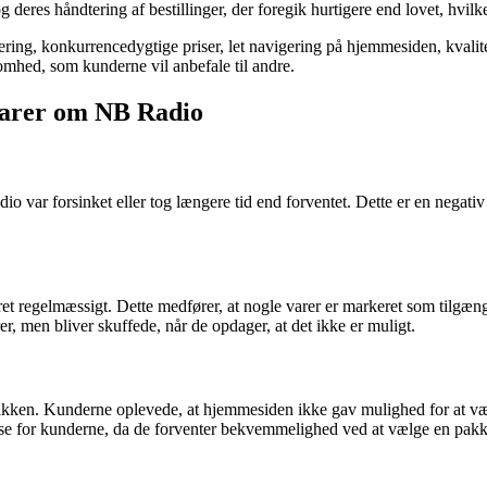
es håndtering af bestillinger, der foregik hurtigere end lovet, hvilke
ering, konkurrencedygtige priser, let navigering på hjemmesiden, kvalite
omhed, som kunderne vil anbefale til andre.
arer om NB Radio
 var forsinket eller tog længere tid end forventet. Dette er en negativ 
regelmæssigt. Dette medfører, at nogle varer er markeret som tilgængel
r, men bliver skuffede, når de opdager, at det ikke er muligt.
kken. Kunderne oplevede, at hjemmesiden ikke gav mulighed for at vælg
evelse for kunderne, da de forventer bekvemmelighed ved at vælge en pa