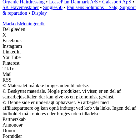
Organic Hairdressing
•
LeasePlan Danmark A/S
•
Gaiasport ApS
•
SK Havemaskiner
•
Singles50
•
Paulsens Solutions – Salg, Support
& reparation
•
Display
MarkedsMeninger.dk
Del glæden
X
Facebook
Instagram
LinkedIn
YouTube
Pinterest
TikTok
Mail
RSS
© Materialet må ikke bruges uden tilladelse.
© Beskyttet materiale. Nogle produkter, vi viser, er en del af
samarbejdsaftaler, der kan give os en økonomisk gevinst.
© Denne side er underlagt ophavsret. Vi arbejder med
affiliatepartnere og kan opnå indtægt ved køb via links. Ingen del af
indholdet må kopieres eller bruges uden tilladelse.
Partnerskab
Annoncør
Donor
Formidler