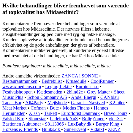
Hvilke behandlinger bliver fremhævet som værende
af topkvalitet hos Midaseclinic?
Kommentarerne fremhæver flere behandlinger som værende af
topkvalitet hos Midaseclinic. Der nævnes fillers i læberne,
ansigtsbehandlinger og pedicure med ryg og nakke massage.
Kundens oplevelse af topkvalitet er forbundet med behandlingernes
effektivitet og de gode anbefalinger, der gives af behandlere.
Kommentarerne indikerer generelt, at kunderne er yderst tilfredse
med resultatet af de behandlinger, de har fået hos Midaseclinic.
Populære søgninger: midase clinic, midase clinic, midase
Andre anmeldte virksomheder:
ZANCA l SONNE
•
Restaurantmunken
•
Bedrebilist
•
Krusedulle
•
CoolRunner
•
www.xmedicus.com
•
Leg og Lektie
•
Euroincasso
•
Festivalshoppen
•
Kædesmeden
•
2blind2c
•
Grey Matter
•
Sheet
Music Plus
•
Schou Company A/S
•
Andel Energi
•
CANblau
Tapas Bar
•
All4Party
•
Mejlshede
•
Garant – Næstved
•
K2 biler
•
Meat Market
•
Cofman
•
Bute
•
Modus Finans
•
Hannes
Herligheder
•
Xlash
•
Tarkett
•
Euroflorist Danmark
•
Bravo Tours
•
Falsled Kro
•
Slopestar
•
Padelrack ApS
•
BoligZonen
•
vidaXL
•
Bastionen Auktioner
•
98113066
•
LuxBaby.dk
•
Burger King
•
Horsens & Friends
•
Buuks.dk
•
SuperEvent
•
Vidalxl
•
ZENZ