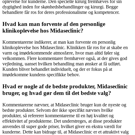
oplevelse for kunderne. Den specielle kirurg fremhæves for sin
dygtighed inden for skønhedsbehandlinger og kirurgi. Begge
behandlere får ros for deres professionalisme og kompetencer.
Hvad kan man forvente af den personlige
klinikoplevelse hos Midaseclinic?
Kommentarerne indikerer, at man kan forvente en personlig
klinikoplevelse hos Midaseclinic. Klinikken får ros for at skabe en
varm og imødekommende atmosfære, hvor man altid føler sig
velkommen. Flere kommentarer fremhæver også, at der gives god
vejledning, uanset hvilken behandling man ønsker at få udført.
Kunden bliver behandlet individuelt, og der er fokus på at
imødekomme kundens specifikke behov.
Hvad er nogle af de bedste produkter, Midaseclinic
bruger, og hvad gør dem til det bedste valg?
Kommentarerne nævner, at Midaseclinic bruger kun de nyeste og
bedste produkter. Selvom der ikke specifikt nævnes hvilke
produkter, så refererer kommentarerne til en høj kvalitet og
effektivitet af produkterne. Det understreges, at disse produkter
anvendes til super gode priser, hvilket giver en ekstra værdi for
kunderne. Dette kan bidrage til, at Midaseclinic er et attraktivt valg