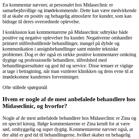
En kommentar nævner, at personalet hos Midaseclinic er
samarbejdsvillige og imødekommende. Dette kan være medvirkende
til at skabe en positiv og behagelig atmosfære for kunder, som kan
bidrage til deres overordnede oplevelse.
I konklusion kan kommentarerne på Midaseclinic udtrykke både
positive og negative oplevelser fra kunder. Negativerne omhandler
primært utilfredsstillende behandlinger, mangel på dybde og
kommunikation i ansigtsbehandlinger samt mindre tekniske
problemer. Dog er der også en række positive kommentarer omkring
dygtige og professionelle behandlere, tilfredshed med
behandlingsresultater og god tid og service. Disse temaer er vigtige
at tage i betragtning, når man vurderer klinikken og dens evne til at
imødekomme kundernes forventninger.
Ofte stillede spørgsmål
Hvem er nogle af de mest anbefalede behandlere hos
Midaseclinic, og hvorfor?
Nogle af de mest anbefalede behandlere hos Midaseclinic er Zina og
en speciel kirurg. Ifølge kommentarerne er Zina kendt for at være
sød, omhyggelig og super dygtig. Kommentarerne nævner også, at
der altid er god tid til behandlingerne, hvilket skaber en behagelig