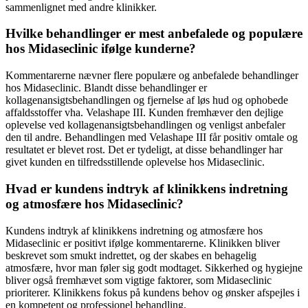
sammenlignet med andre klinikker.
Hvilke behandlinger er mest anbefalede og populære
hos Midaseclinic ifølge kunderne?
Kommentarerne nævner flere populære og anbefalede behandlinger
hos Midaseclinic. Blandt disse behandlinger er
kollagenansigtsbehandlingen og fjernelse af løs hud og ophobede
affaldsstoffer vha. Velashape III. Kunden fremhæver den dejlige
oplevelse ved kollagenansigtsbehandlingen og venligst anbefaler
den til andre. Behandlingen med Velashape III får positiv omtale og
resultatet er blevet rost. Det er tydeligt, at disse behandlinger har
givet kunden en tilfredsstillende oplevelse hos Midaseclinic.
Hvad er kundens indtryk af klinikkens indretning
og atmosfære hos Midaseclinic?
Kundens indtryk af klinikkens indretning og atmosfære hos
Midaseclinic er positivt ifølge kommentarerne. Klinikken bliver
beskrevet som smukt indrettet, og der skabes en behagelig
atmosfære, hvor man føler sig godt modtaget. Sikkerhed og hygiejne
bliver også fremhævet som vigtige faktorer, som Midaseclinic
prioriterer. Klinikkens fokus på kundens behov og ønsker afspejles i
en kompetent og professionel behandling.