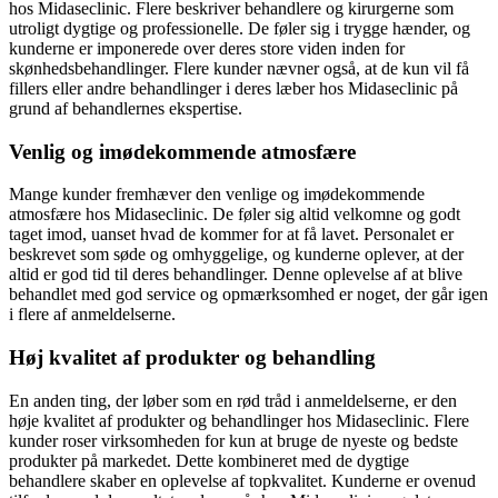
hos Midaseclinic. Flere beskriver behandlere og kirurgerne som
utroligt dygtige og professionelle. De føler sig i trygge hænder, og
kunderne er imponerede over deres store viden inden for
skønhedsbehandlinger. Flere kunder nævner også, at de kun vil få
fillers eller andre behandlinger i deres læber hos Midaseclinic på
grund af behandlernes ekspertise.
Venlig og imødekommende atmosfære
Mange kunder fremhæver den venlige og imødekommende
atmosfære hos Midaseclinic. De føler sig altid velkomne og godt
taget imod, uanset hvad de kommer for at få lavet. Personalet er
beskrevet som søde og omhyggelige, og kunderne oplever, at der
altid er god tid til deres behandlinger. Denne oplevelse af at blive
behandlet med god service og opmærksomhed er noget, der går igen
i flere af anmeldelserne.
Høj kvalitet af produkter og behandling
En anden ting, der løber som en rød tråd i anmeldelserne, er den
høje kvalitet af produkter og behandlinger hos Midaseclinic. Flere
kunder roser virksomheden for kun at bruge de nyeste og bedste
produkter på markedet. Dette kombineret med de dygtige
behandlere skaber en oplevelse af topkvalitet. Kunderne er ovenud