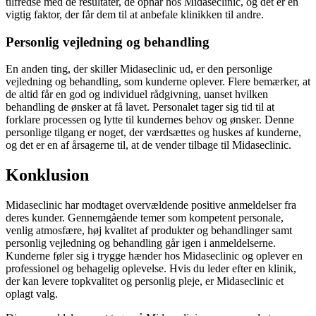
tilfredse med de resultater, de opnår hos Midaseclinic, og det er en
vigtig faktor, der får dem til at anbefale klinikken til andre.
Personlig vejledning og behandling
En anden ting, der skiller Midaseclinic ud, er den personlige
vejledning og behandling, som kunderne oplever. Flere bemærker, at
de altid får en god og individuel rådgivning, uanset hvilken
behandling de ønsker at få lavet. Personalet tager sig tid til at
forklare processen og lytte til kundernes behov og ønsker. Denne
personlige tilgang er noget, der værdsættes og huskes af kunderne,
og det er en af årsagerne til, at de vender tilbage til Midaseclinic.
Konklusion
Midaseclinic har modtaget overvældende positive anmeldelser fra
deres kunder. Gennemgående temer som kompetent personale,
venlig atmosfære, høj kvalitet af produkter og behandlinger samt
personlig vejledning og behandling går igen i anmeldelserne.
Kunderne føler sig i trygge hænder hos Midaseclinic og oplever en
professionel og behagelig oplevelse. Hvis du leder efter en klinik,
der kan levere topkvalitet og personlig pleje, er Midaseclinic et
oplagt valg.