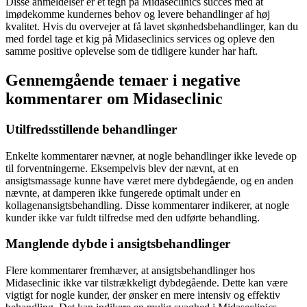
Disse anmeldelser er et tegn på Midaseclinics succes med at
imødekomme kundernes behov og levere behandlinger af høj
kvalitet. Hvis du overvejer at få lavet skønhedsbehandlinger, kan du
med fordel tage et kig på Midaseclinics services og opleve den
samme positive oplevelse som de tidligere kunder har haft.
Gennemgående temaer i negative
kommentarer om Midaseclinic
Utilfredsstillende behandlinger
Enkelte kommentarer nævner, at nogle behandlinger ikke levede op
til forventningerne. Eksempelvis blev der nævnt, at en
ansigtsmassage kunne have været mere dybdegående, og en anden
nævnte, at damperen ikke fungerede optimalt under en
kollagenansigtsbehandling. Disse kommentarer indikerer, at nogle
kunder ikke var fuldt tilfredse med den udførte behandling.
Manglende dybde i ansigtsbehandlinger
Flere kommentarer fremhæver, at ansigtsbehandlinger hos
Midaseclinic ikke var tilstrækkeligt dybdegående. Dette kan være
vigtigt for nogle kunder, der ønsker en mere intensiv og effektiv