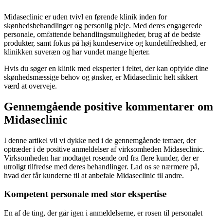
Midaseclinic er uden tvivl en førende klinik inden for
skønhedsbehandlinger og personlig pleje. Med deres engagerede
personale, omfattende behandlingsmuligheder, brug af de bedste
produkter, samt fokus på høj kundeservice og kundetilfredshed, er
klinikken suveræn og har vundet mange hjerter.
Hvis du søger en klinik med eksperter i feltet, der kan opfylde dine
skønhedsmæssige behov og ønsker, er Midaseclinic helt sikkert
værd at overveje.
Gennemgående positive kommentarer om
Midaseclinic
I denne artikel vil vi dykke ned i de gennemgående temaer, der
optræder i de positive anmeldelser af virksomheden Midaseclinic.
Virksomheden har modtaget rosende ord fra flere kunder, der er
utroligt tilfredse med deres behandlinger. Lad os se nærmere på,
hvad der får kunderne til at anbefale Midaseclinic til andre.
Kompetent personale med stor ekspertise
En af de ting, der går igen i anmeldelserne, er rosen til personalet