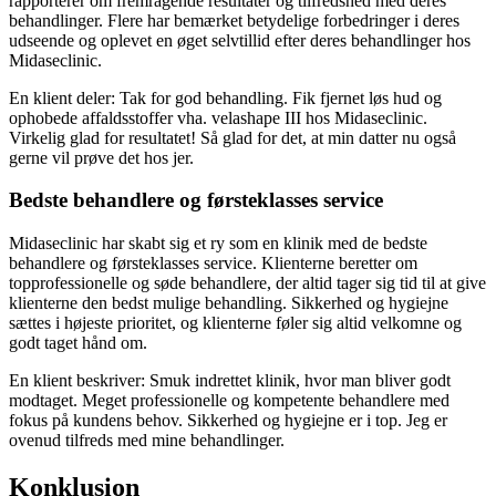
rapporterer om fremragende resultater og tilfredshed med deres
behandlinger. Flere har bemærket betydelige forbedringer i deres
udseende og oplevet en øget selvtillid efter deres behandlinger hos
Midaseclinic.
En klient deler: Tak for god behandling. Fik fjernet løs hud og
ophobede affaldsstoffer vha. velashape III hos Midaseclinic.
Virkelig glad for resultatet! Så glad for det, at min datter nu også
gerne vil prøve det hos jer.
Bedste behandlere og førsteklasses service
Midaseclinic har skabt sig et ry som en klinik med de bedste
behandlere og førsteklasses service. Klienterne beretter om
topprofessionelle og søde behandlere, der altid tager sig tid til at give
klienterne den bedst mulige behandling. Sikkerhed og hygiejne
sættes i højeste prioritet, og klienterne føler sig altid velkomne og
godt taget hånd om.
En klient beskriver: Smuk indrettet klinik, hvor man bliver godt
modtaget. Meget professionelle og kompetente behandlere med
fokus på kundens behov. Sikkerhed og hygiejne er i top. Jeg er
ovenud tilfreds med mine behandlinger.
Konklusion