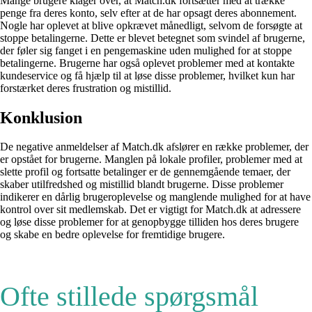
Mange brugere klager over, at Match.dk fortsætter med at trække
penge fra deres konto, selv efter at de har opsagt deres abonnement.
Nogle har oplevet at blive opkrævet månedligt, selvom de forsøgte at
stoppe betalingerne. Dette er blevet betegnet som svindel af brugerne,
der føler sig fanget i en pengemaskine uden mulighed for at stoppe
betalingerne. Brugerne har også oplevet problemer med at kontakte
kundeservice og få hjælp til at løse disse problemer, hvilket kun har
forstærket deres frustration og mistillid.
Konklusion
De negative anmeldelser af Match.dk afslører en række problemer, der
er opstået for brugerne. Manglen på lokale profiler, problemer med at
slette profil og fortsatte betalinger er de gennemgående temaer, der
skaber utilfredshed og mistillid blandt brugerne. Disse problemer
indikerer en dårlig brugeroplevelse og manglende mulighed for at have
kontrol over sit medlemskab. Det er vigtigt for Match.dk at adressere
og løse disse problemer for at genopbygge tilliden hos deres brugere
og skabe en bedre oplevelse for fremtidige brugere.
Ofte stillede spørgsmål