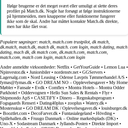
Ifølge brugerne er det meget svært eller umuligt at slette deres
profiler på Match.dk. Nogle har forsøgt at følge instruktionerne
på hjemmesiden, men knapperne eller funktionerne fungerer
ikke som de skal. Andre har måttet kontakte Match.dk direkte,
men har ikke fået svar.
Populære søgninger: match, match.com trustpilot, dk match,
dk.match, match.dk, match dk, match. com login, match dating, match
dating, mach dk, dk match com, dk.match.com, match.com,
match.com, match com login, match.com login
Andre anmeldte virksomheder:
Netflix
•
GetYourGuide
•
Lemon Lua
•
Npinvestor.dk
•
Juniorsbiler
•
nordenstv.net
•
GGServers
•
Lagersalg.com
•
Nord Leasing
•
Odense Lavpris Tømmerhandel A/S
•
fymas@fymas.dk
•
GO DREAM NO – Opplevelsesgaver
•
My Home
Møbler
•
Fansale
•
Evdk
•
Comflex
•
Montra Hotels – Montra Odder
Parkhotel
•
Oddervognen
•
Hello Sun Sales & Rentals
•
Flyr
•
Shipmondo ApS
•
CASETiFY
•
Dinero – Regnskabsprogram
•
Fogsgaards Renseri
•
Dating40plus
•
zooplus
•
Watery.dk
•
Mostersskur
•
GO DREAM DK / Oplevelsesgaver.dk
•
louisburger.dk
•
Booztlet.com
•
DecoFarver.dk
•
Funtasialegeland
•
Hövding
•
Spillehallen.dk
•
Fruugo Danmark – Online markedsplads (DK)
•
Uno-X
•
Sodastream Danmark
•
Jyllands-Posten
•
Direkte Import
•