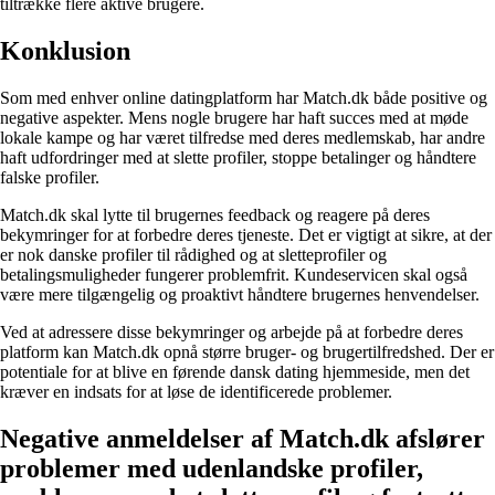
tiltrække flere aktive brugere.
Konklusion
Som med enhver online datingplatform har Match.dk både positive og
negative aspekter. Mens nogle brugere har haft succes med at møde
lokale kampe og har været tilfredse med deres medlemskab, har andre
haft udfordringer med at slette profiler, stoppe betalinger og håndtere
falske profiler.
Match.dk skal lytte til brugernes feedback og reagere på deres
bekymringer for at forbedre deres tjeneste. Det er vigtigt at sikre, at der
er nok danske profiler til rådighed og at sletteprofiler og
betalingsmuligheder fungerer problemfrit. Kundeservicen skal også
være mere tilgængelig og proaktivt håndtere brugernes henvendelser.
Ved at adressere disse bekymringer og arbejde på at forbedre deres
platform kan Match.dk opnå større bruger- og brugertilfredshed. Der er
potentiale for at blive en førende dansk dating hjemmeside, men det
kræver en indsats for at løse de identificerede problemer.
Negative anmeldelser af Match.dk afslører
problemer med udenlandske profiler,