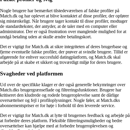
Nogle brugere har bemærket tilstedeværelsen af falske profiler på
Match.dk og har oplevet at blive kontaktet af disse profiler, der opfører
sig mistænkeligt. Når brugere tager kontakt til disse profiler, modtager
de standardtekster, der antyder, at de taler med en computer eller
administrator. Der er også frustration over manglende mulighed for at
undgå betaling uden at skulle ændre betalingskort.
Det er vigtigt for Match.dk at sikre integriteten af deres brugerbase og
fjerne eventuelle falske profiler, der prøver at svindle brugere. Tillid er
afgørende for enhver succesfuld datingplatform, og Match.dk skal
arbejde på at skabe et sikkert og troværdigt miljø for deres brugere.
Svagheder ved platformen
Ud over de specifikke klager er der også generelle bekymringer over
Match.dks brugergrænseflade og filtreringsfunktioner. Brugere har
kritiseret den kludrede og rodede brugeroplevelse samt de dårlige
oversættelser og fejl i profiloplysninger. Nogle føler, at Match.dks
abonnementspriser er for høje i forhold til den leverede service.
Det er vigtigt for Match.dk at lytte til brugernes feedback og arbejde på
at forbedre deres platform. Fleksible filtreringsmuligheder og bedre
oversættelser kan hjælpe med at forbedre brugeroplevelsen og