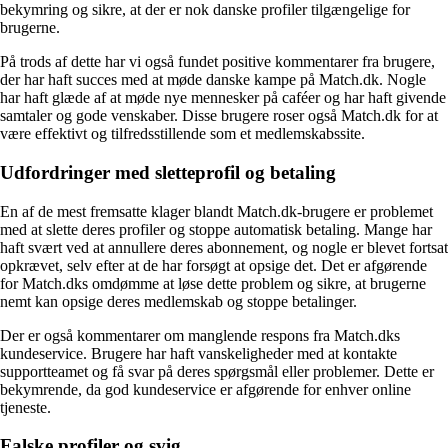
bekymring og sikre, at der er nok danske profiler tilgængelige for
brugerne.
På trods af dette har vi også fundet positive kommentarer fra brugere,
der har haft succes med at møde danske kampe på Match.dk. Nogle
har haft glæde af at møde nye mennesker på caféer og har haft givende
samtaler og gode venskaber. Disse brugere roser også Match.dk for at
være effektivt og tilfredsstillende som et medlemskabssite.
Udfordringer med sletteprofil og betaling
En af de mest fremsatte klager blandt Match.dk-brugere er problemet
med at slette deres profiler og stoppe automatisk betaling. Mange har
haft svært ved at annullere deres abonnement, og nogle er blevet fortsat
opkrævet, selv efter at de har forsøgt at opsige det. Det er afgørende
for Match.dks omdømme at løse dette problem og sikre, at brugerne
nemt kan opsige deres medlemskab og stoppe betalinger.
Der er også kommentarer om manglende respons fra Match.dks
kundeservice. Brugere har haft vanskeligheder med at kontakte
supportteamet og få svar på deres spørgsmål eller problemer. Dette er
bekymrende, da god kundeservice er afgørende for enhver online
tjeneste.
Falske profiler og svig