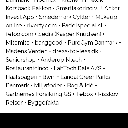
Korsbaek Bakken
•
Smartlakering v. J. Anker
Invest ApS
•
Smedemark Cykler
•
Makeup
online
•
riverty.com
•
Padelspecialist
•
fetoo.com
•
Sedia (Kasper Knudsen)
•
Mitomito
•
banggood
•
PureGym Danmark
•
Madens Verden
•
dress-for-less.dk
•
Seniorshop
•
Anderup Ntech
•
Restaurantcinco
•
LabTech Data A/S
•
Haalsbageri
•
Bwin
•
Landal GreenParks
Danmark
•
Miljøfoder
•
Bog & idé
•
Gartnernes Forsikring GS
•
Tebox
•
Risskov
Rejser
•
Byggefakta