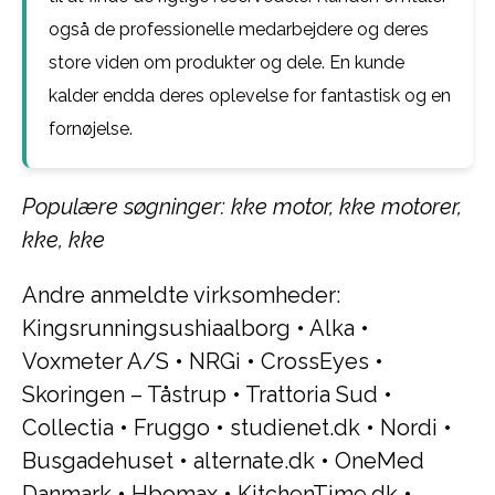
også de professionelle medarbejdere og deres
store viden om produkter og dele. En kunde
kalder endda deres oplevelse for fantastisk og en
fornøjelse.
Populære søgninger: kke motor, kke motorer,
kke, kke
Andre anmeldte virksomheder:
Kingsrunningsushiaalborg
•
Alka
•
Voxmeter A/S
•
NRGi
•
CrossEyes
•
Skoringen – Tåstrup
•
Trattoria Sud
•
Collectia
•
Fruggo
•
studienet.dk
•
Nordi
•
Busgadehuset
•
alternate.dk
•
OneMed
Danmark
•
Hbomax
•
KitchenTime.dk
•