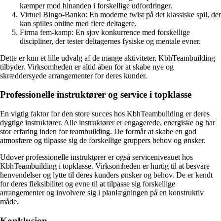
kæmper mod hinanden i forskellige udfordringer.
Virtuel Bingo-Banko: En moderne twist på det klassiske spil, der
kan spilles online med flere deltagere.
Firma fem-kamp: En sjov konkurrence med forskellige
discipliner, der tester deltagernes fysiske og mentale evner.
Dette er kun et lille udvalg af de mange aktiviteter, KbhTeambuilding
tilbyder. Virksomheden er altid åben for at skabe nye og
skræddersyede arrangementer for deres kunder.
Professionelle instruktører og service i topklasse
En vigtig faktor for den store succes hos KbhTeambuilding er deres
dygtige instruktører. Alle instruktører er engagerede, energiske og har
stor erfaring inden for teambuilding. De formår at skabe en god
atmosfære og tilpasse sig de forskellige gruppers behov og ønsker.
Udover professionelle instruktører er også serviceniveauet hos
KbhTeambuilding i topklasse. Virksomheden er hurtig til at besvare
henvendelser og lytte til deres kunders ønsker og behov. De er kendt
for deres fleksibilitet og evne til at tilpasse sig forskellige
arrangementer og involvere sig i planlægningen på en konstruktiv
måde.
Konklusion