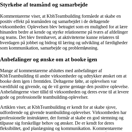
Styrkelse af teamånd og samarbejde
Kommentarerne viser, at KbhTeambuilding formåede at skabe en
positiv effekt på teamånden og samarbejdet i de deltagende
virksomheder. Oplevelsen blev betragtet som en mulighed for at lære
hinanden bedre at kende og styrke relationerne på tværs af afdelinger
og teams. Det blev fremhævet, at aktiviteterne kunne relateres til
hverdagen på jobbet og bidrog til læring og udvikling af færdigheder
som kommunikation, samarbejde og problemløsning.
Anbefalinger og ønske om at booke igen
Mange af kommentarerne afsluttes med anbefalinger af
KbhTeambuilding til andre virksomheder og udtrykker ønsket om at
booke dem igen i fremtiden. Deltagerne følte, at oplevelsen var
værdifuld og givende, og de vil gerne gentage den positive oplevelse.
Anbefalingerne viser tillid til virksomheden og deres evne til at levere
gode og professionelle teambuilding-oplevelser.
Artiklen viser, at KbhTeambuilding er kendt for at skabe sjove,
udfordrende og givende teambuilding-oplevelser. Virksomheden har
professionelle instruktører, der formår at skabe en god stemning og
tilpasse sig forskellige behov og ønsker. De er kendt for deres
fleksibilitet, god planlægning og kommunikation. Kommentarerne