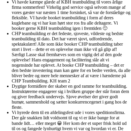
Vi havde kæmpe glæde af KBH teambulding til vores årlige
firma sommerfest! Virkelig god service også selvom mange af
vores gæster var næsten 1 time forsinket, så var de forståelige og
fleksible. VI havde booket teambuilding i form af deres
kuglebane og vi har kun hørt stor ros fra alle deltagere. Vi
booker gerne KBH teambulding igen i fremtiden 🙂
CHP teambuilding er det fedeste, sjoveste, vildeste og bedste
teambuilding til dato. Det har været sjovt, udfordrende,
spektakulært! Alle som ikke booker CHP teambuilding taber
stort i livet – dette er en oplevelse man ikke vil gå glip af!
Særligt Lasse skal fremhæves som en vigtig del af den gode
oplevelse! Hans engagement og facilitering slår alt vi
nogensinde har oplevet. At booke CHP teambuilding – det er
den bedste investering man kan gøre for en bedre verden, da alle
bliver bedre og mere hele mennesker af at være i hænderne på
CHP Teambuilding. KH team 2
Dygtige formidlere der skaber en god ramme for teambuilding.
Instruktørerne engagerer sig i hvilken gruppe der står foran dem
og giver feedback undervejs. Sjove øvelser der giver godt
humør, sammenhold og sætter konkurrencegenet i gang hos de
fleste.
Vi hyrede dem til en afdelingsfest ude i vores speditionsfirma.
Der går snakken lidt voldsomt til og vi er ikke bange for at
bande lidt… eller meget 😀 Her kom der et super frisk hold ud
til os og fangede lynhurtigt hvem vi var og hvordan vi er. De