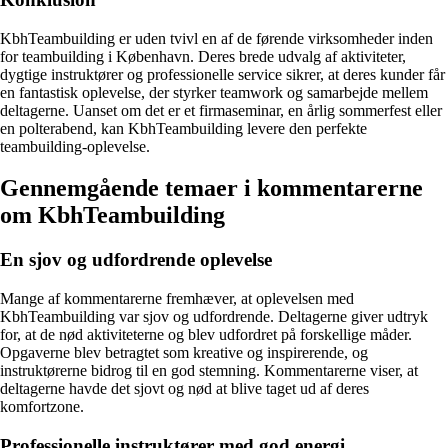
KbhTeambuilding er uden tvivl en af de førende virksomheder inden
for teambuilding i København. Deres brede udvalg af aktiviteter,
dygtige instruktører og professionelle service sikrer, at deres kunder får
en fantastisk oplevelse, der styrker teamwork og samarbejde mellem
deltagerne. Uanset om det er et firmaseminar, en årlig sommerfest eller
en polterabend, kan KbhTeambuilding levere den perfekte
teambuilding-oplevelse.
Gennemgående temaer i kommentarerne
om KbhTeambuilding
En sjov og udfordrende oplevelse
Mange af kommentarerne fremhæver, at oplevelsen med
KbhTeambuilding var sjov og udfordrende. Deltagerne giver udtryk
for, at de nød aktiviteterne og blev udfordret på forskellige måder.
Opgaverne blev betragtet som kreative og inspirerende, og
instruktørerne bidrog til en god stemning. Kommentarerne viser, at
deltagerne havde det sjovt og nød at blive taget ud af deres
komfortzone.
Professionelle instruktører med god energi