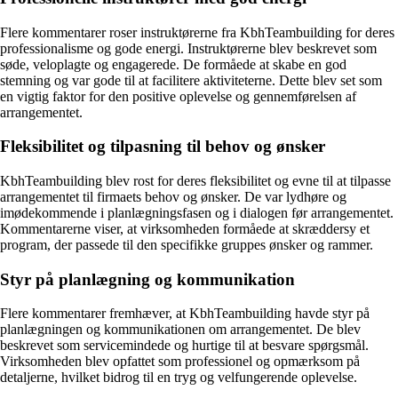
Flere kommentarer roser instruktørerne fra KbhTeambuilding for deres
professionalisme og gode energi. Instruktørerne blev beskrevet som
søde, veloplagte og engagerede. De formåede at skabe en god
stemning og var gode til at facilitere aktiviteterne. Dette blev set som
en vigtig faktor for den positive oplevelse og gennemførelsen af
arrangementet.
Fleksibilitet og tilpasning til behov og ønsker
KbhTeambuilding blev rost for deres fleksibilitet og evne til at tilpasse
arrangementet til firmaets behov og ønsker. De var lydhøre og
imødekommende i planlægningsfasen og i dialogen før arrangementet.
Kommentarerne viser, at virksomheden formåede at skræddersy et
program, der passede til den specifikke gruppes ønsker og rammer.
Styr på planlægning og kommunikation
Flere kommentarer fremhæver, at KbhTeambuilding havde styr på
planlægningen og kommunikationen om arrangementet. De blev
beskrevet som servicemindede og hurtige til at besvare spørgsmål.
Virksomheden blev opfattet som professionel og opmærksom på
detaljerne, hvilket bidrog til en tryg og velfungerende oplevelse.