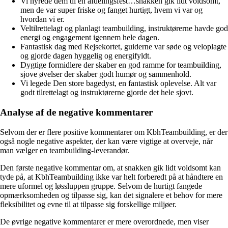
Vi hyrede dem til en afdelingsfest…snakken gik lidt voldsomt,
men de var super friske og fanget hurtigt, hvem vi var og
hvordan vi er.
Veltilrettelagt og planlagt teambuilding, instruktørerne havde god
energi og engagement igennem hele dagen.
Fantastisk dag med Rejsekortet, guiderne var søde og veloplagte
og gjorde dagen hyggelig og energifyldt.
Dygtige formidlere der skaber en god ramme for teambuilding,
sjove øvelser der skaber godt humør og sammenhold.
Vi legede Den store bagedyst, en fantastisk oplevelse. Alt var
godt tilrettelagt og instruktørerne gjorde det hele sjovt.
Analyse af de negative kommentarer
Selvom der er flere positive kommentarer om KbhTeambuilding, er der
også nogle negative aspekter, der kan være vigtige at overveje, når
man vælger en teambuilding-leverandør.
Den første negative kommentar om, at snakken gik lidt voldsomt kan
tyde på, at KbhTeambuilding ikke var helt forberedt på at håndtere en
mere uformel og løssluppen gruppe. Selvom de hurtigt fangede
opmærksomheden og tilpasse sig, kan det signalere et behov for mere
fleksibilitet og evne til at tilpasse sig forskellige miljøer.
De øvrige negative kommentarer er mere overordnede, men viser