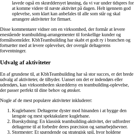
lavede også en skræddersyet løsning, da vi var under tidspres for
at komme videre til næste aktivitet på dagen. Helt igennem god
oplevelse, som klart kan anbefales til alle som står og skal
arrangere aktiviteter for firmaet.
Disse kommentarer vidner om en virksomhed, der formår at levere
enestående teambuilding-arrangementer til forskellige kunder og
formålsområder. KbhTeambuilding har skabt et godt ry i branchen og
fortsætter med at levere oplevelser, der overgår deltagerens
forventninger.
Udvalg af aktiviteter
En af grundene til, at KbhTeambuilding har så stor succes, er det brede
udvalg af aktiviteter, de tilbyder. Uanset om det er indendørs eller
udendørs, kan virksomheden skræddersy en teambuilding-oplevelse,
der passer perfekt til dine behov og ønsker.
Nogle af de mest populære aktiviteter inkluderer:
Kuglebanen: Deltagerne dyster mod hinanden i at bygge den
længste og mest spektakulære kuglebane.
Bueskydning: En klassisk teambuilding-aktivitet, der udfordrer
deltagerne til at forbedre deres præcision og samarbejdsevner.
Stormester: Et spændende og strategisk spil, hvor holdene