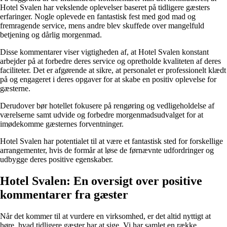
Hotel Svalen har vekslende oplevelser baseret på tidligere gæsters
erfaringer. Nogle oplevede en fantastisk fest med god mad og
fremragende service, mens andre blev skuffede over mangelfuld
betjening og dårlig morgenmad.
Disse kommentarer viser vigtigheden af, at Hotel Svalen konstant
arbejder på at forbedre deres service og opretholde kvaliteten af deres
faciliteter. Det er afgørende at sikre, at personalet er professionelt klædt
på og engageret i deres opgaver for at skabe en positiv oplevelse for
gæsterne.
Derudover bør hotellet fokusere på rengøring og vedligeholdelse af
værelserne samt udvide og forbedre morgenmadsudvalget for at
imødekomme gæsternes forventninger.
Hotel Svalen har potentialet til at være et fantastisk sted for forskellige
arrangementer, hvis de formår at løse de førnævnte udfordringer og
udbygge deres positive egenskaber.
Hotel Svalen: En oversigt over positive
kommentarer fra gæster
Når det kommer til at vurdere en virksomhed, er det altid nyttigt at
høre, hvad tidligere gæster har at sige. Vi har samlet en række