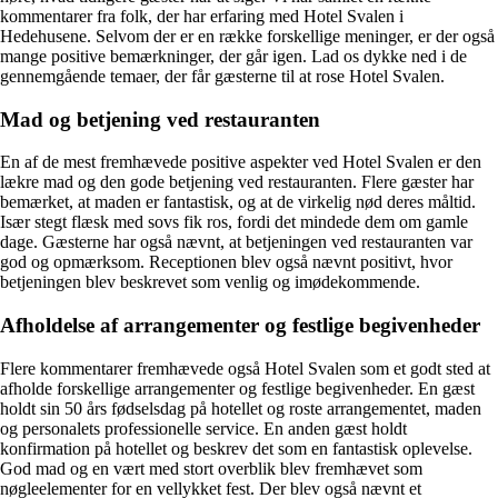
kommentarer fra folk, der har erfaring med Hotel Svalen i
Hedehusene. Selvom der er en række forskellige meninger, er der også
mange positive bemærkninger, der går igen. Lad os dykke ned i de
gennemgående temaer, der får gæsterne til at rose Hotel Svalen.
Mad og betjening ved restauranten
En af de mest fremhævede positive aspekter ved Hotel Svalen er den
lækre mad og den gode betjening ved restauranten. Flere gæster har
bemærket, at maden er fantastisk, og at de virkelig nød deres måltid.
Især stegt flæsk med sovs fik ros, fordi det mindede dem om gamle
dage. Gæsterne har også nævnt, at betjeningen ved restauranten var
god og opmærksom. Receptionen blev også nævnt positivt, hvor
betjeningen blev beskrevet som venlig og imødekommende.
Afholdelse af arrangementer og festlige begivenheder
Flere kommentarer fremhævede også Hotel Svalen som et godt sted at
afholde forskellige arrangementer og festlige begivenheder. En gæst
holdt sin 50 års fødselsdag på hotellet og roste arrangementet, maden
og personalets professionelle service. En anden gæst holdt
konfirmation på hotellet og beskrev det som en fantastisk oplevelse.
God mad og en vært med stort overblik blev fremhævet som
nøgleelementer for en vellykket fest. Der blev også nævnt et