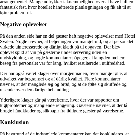
arrangementet. Mange udtrykker taknemmelighed over at have haft en
fantastisk fest, hvor hotellet håndterede planlægningen og fik alt til at
køre problemfrit.
Negative oplevelser
På den anden side har en del gæster haft negative oplevelser med Hotel
Svalen. Nogle nævner, at betjeningen var mangelfuld, og at personalet
virkede uinteresserede og dårligt klædt på til opgaven. Der blev
oplevet spild af vin på gæsterne under servering uden en
undskyldning, og nogle kommentarer påpeger, at længden mellem
besøg fra personalet var for lang, hvilket resulterede i utilfredshed.
Der har også været klager over morgenmaden, hvor mange følte, at
udvalget var begrænset og af dårlig kvalitet. Flere kommentarer
nævner, at der manglede æg og brød, og at de følte sig skuffede og
rasende over den dårlige behandling.
Yderligere klager går på værelserne, hvor der var rapporter om
lugtproblemer og manglende rengøring. Gæsterne nævner, at der lå
brugte håndklæder og slikpapir fra tidligere gæster på værelserne.
Konklusion
På baggrund af de indsamlede kommentarer kan det konkluderes, at