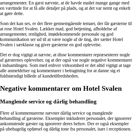
arrangementer. En gæst nævnte, at de havde mailet mange gange med
en værtinde for at få alle detaljer på plads, og at det var nemt og enkelt
at gøre dette.
Som det kan ses, er der flere gennemgående temaer, der får gæsterne til
at rose Hotel Svalen. Lækker mad, god betjening, afholdelse af
arrangementer, renlighed, imødekommende personale og god
kommunikation ser ud til at være nogle af de ting, der sætter Hotel
Svalen i særklasse og giver gæsterne en god oplevelse.
Det er dog vigtigt at nævne, at disse kommentarer repræsenterer nogle
af gæsternes oplevelser, og at der også var nogle negative kommentarer
i indsamlingen. Som med enhver virksomhed er det altid vigtigt at tage
alle anmeldelser og kommentarer i betragtning for at danne sig et
fuldstændigt billede af kundetilfredsheden.
Negative kommentarer om Hotel Svalen
Manglende service og dårlig behandling
Flere af kommentarerne nævner dårlig service og manglende
behandling af gæsterne. Eksempler inkluderer personalet, der ignorerer
ankomstende gæster og ignorerer deres behov. Der er også eksempler
på ubehagelig opførsel og dårlig tone fra personalet, især i receptionen.