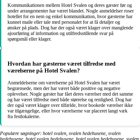
Kommunikationen mellem Hotel Svalen og deres gæster før og
under arrangementer har været blandet. Nogle anmeldelser roser
hotellet for en nem og enkel kommunikation, hvor gæsterne har
kunnet maile eller tale med personalet for at få detaljer og
ønsker på plads. Dog har der også været klager over manglende
ajourføring af information og utilfredsstillende svar på
spørgsmål eller klager.
Hvordan har gæsterne været tilfredse med
værelserne på Hotel Svalen?
Anmeldelserne om værelserne på Hotel Svalen har været
begrænsede, men der har været både positive og negative
oplevelser. Nogle gæster har fået deres værelser med det samme
og har været tilfredse med både størrelse og renlighed. Dog har
der også været klager over tilfælde, hvor bookede værelser ikke
var tilgængelige, eller hvor værelserne var placeret langt væk
fra festlokalerne.
Populære søgninger: hotel svalen, svalen hedehusene, svalen
hedehusene, hotel svalen hedehusene, hotel svalen hedehusene, svalen