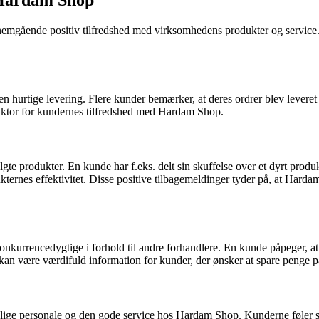
Hardam Shop
mgående positiv tilfredshed med virksomhedens produkter og service. 
urtige levering. Flere kunder bemærker, at deres ordrer blev leveret al
faktor for kundernes tilfredshed med Hardam Shop.
olgte produkter. En kunde har f.eks. delt sin skuffelse over et dyrt produ
ternes effektivitet. Disse positive tilbagemeldinger tyder på, at Hardam
urrencedygtige i forhold til andre forhandlere. En kunde påpeger, at 
 kan være værdifuld information for kunder, der ønsker at spare penge 
 venlige personale og den gode service hos Hardam Shop. Kunderne føle