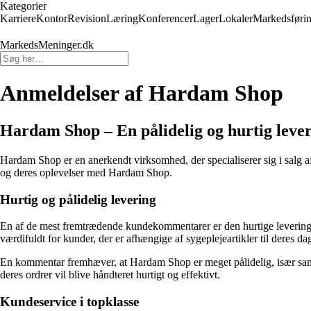
Kategorier
Karriere
Kontor
Revision
Læring
Konferencer
Lager
Lokaler
Markedsføri
MarkedsMeninger.dk
Anmeldelser af Hardam Shop
Hardam Shop – En pålidelig og hurtig lever
Hardam Shop er en anerkendt virksomhed, der specialiserer sig i salg a
og deres oplevelser med Hardam Shop.
Hurtig og pålidelig levering
En af de mest fremtrædende kundekommentarer er den hurtige leveringst
værdifuldt for kunder, der er afhængige af sygeplejeartikler til deres da
En kommentar fremhæver, at Hardam Shop er meget pålidelig, især samm
deres ordrer vil blive håndteret hurtigt og effektivt.
Kundeservice i topklasse