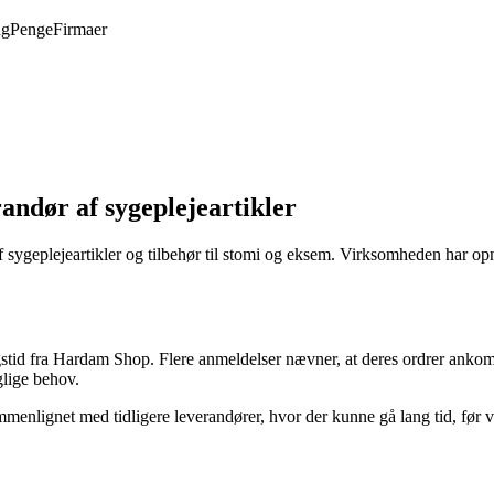
ng
Penge
Firmaer
andør af sygeplejeartikler
f sygeplejeartikler og tilbehør til stomi og eksem. Virksomheden har op
id fra Hardam Shop. Flere anmeldelser nævner, at deres ordrer ankommer
glige behov.
enlignet med tidligere leverandører, hvor der kunne gå lang tid, før 