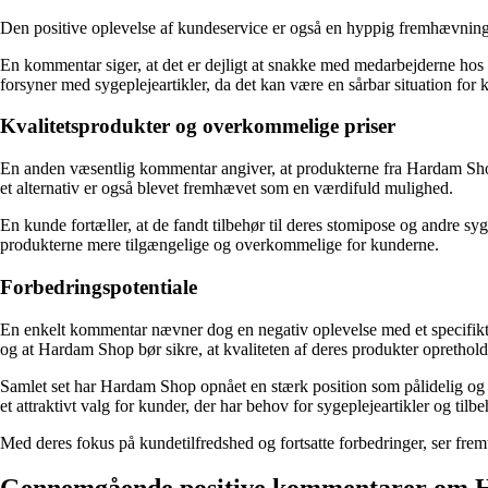
Den positive oplevelse af kundeservice er også en hyppig fremhævnin
En kommentar siger, at det er dejligt at snakke med medarbejderne ho
forsyner med sygeplejeartikler, da det kan være en sårbar situation for 
Kvalitetsprodukter og overkommelige priser
En anden væsentlig kommentar angiver, at produkterne fra Hardam Shop er 
et alternativ er også blevet fremhævet som en værdifuld mulighed.
En kunde fortæller, at de fandt tilbehør til deres stomipose og andre s
produkterne mere tilgængelige og overkommelige for kunderne.
Forbedringspotentiale
En enkelt kommentar nævner dog en negativ oplevelse med et specifikt pro
og at Hardam Shop bør sikre, at kvaliteten af deres produkter oprethold
Samlet set har Hardam Shop opnået en stærk position som pålidelig og hu
et attraktivt valg for kunder, der har behov for sygeplejeartikler og tilb
Med deres fokus på kundetilfredshed og fortsatte forbedringer, ser frem