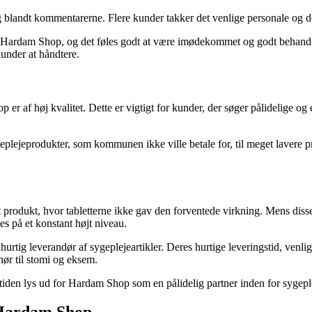
g blandt kommentarerne. Flere kunder takker det venlige personale o
s Hardam Shop, og det føles godt at være imødekommet og godt behandle
kunder at håndtere.
af høj kvalitet. Dette er vigtigt for kunder, der søger pålidelige og ef
ygeplejeprodukter, som kommunen ikke ville betale for, til meget lavere 
dukt, hvor tabletterne ikke gav den forventede virkning. Mens disse tilb
es på et konstant højt niveau.
rtig leverandør af sygeplejeartikler. Deres hurtige leveringstid, venli
ehør til stomi og eksem.
tiden lys ud for Hardam Shop som en pålidelig partner inden for sygeple