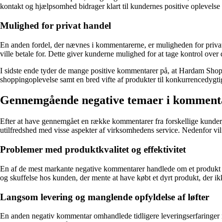
kontakt og hjælpsomhed bidrager klart til kundernes positive oplevel
Mulighed for privat handel
En anden fordel, der nævnes i kommentarerne, er muligheden for priva
ville betale for. Dette giver kunderne mulighed for at tage kontrol over
I sidste ende tyder de mange positive kommentarer på, at Hardam Shop 
shoppingoplevelse samt en bred vifte af produkter til konkurrencedygtig
Gennemgående negative temaer i kommen
Efter at have gennemgået en række kommentarer fra forskellige kunder,
utilfredshed med visse aspekter af virksomhedens service. Nedenfor vi
Problemer med produktkvalitet og effektivitet
En af de mest markante negative kommentarer handlede om et produkt v
og skuffelse hos kunden, der mente at have købt et dyrt produkt, der ikk
Langsom levering og manglende opfyldelse af løfter
En anden negativ kommentar omhandlede tidligere leveringserfaringer 