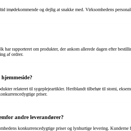
tid imødekommende og dejlig at snakke med. Virksomhedens personale e
k har rapporteret om produkter, der ankom allerede dagen efter bestilli
ng af ordrer.
s hjemmeside?
er relateret til sygeplejeartikler. Heriblandt tilbehør til stomi, ekse
konkurrencedygtige priser.
emfor andre leverandører?
hedens konkurrencedygtige priser og lynhurtige levering. Kunderne har