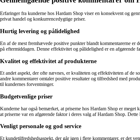
Gennemgående positive kommentarer om 
Erfaringer fra kunderne hos Hardam Shop viser en konsekvent og genne
privat handel og konkurrencedygtige priser.
Hurtig levering og pålidelighed
En af de mest fremhævede positive punkter blandt kommentarerne er den h
på eftermiddagen. Denne effektivitet og pålidelighed er en afgørende 
Kvalitet og effektivitet af produkterne
Et andet aspekt, der ofte nævnes, er kvaliteten og effektiviteten af de s
andre kommentarer omtaler positive resultater og tilfredshed med produk
til kundernes forventninger.
Budgetvenlige priser
Kunderne har også bemærket, at priserne hos Hardam Shop er meget konk
at priserne var en afgørende faktor i deres valg af Hardam Shop. Dette
Venligt personale og god service
Et kundetilfredshedsaspekt, der går igen i flere kommentarer, er det