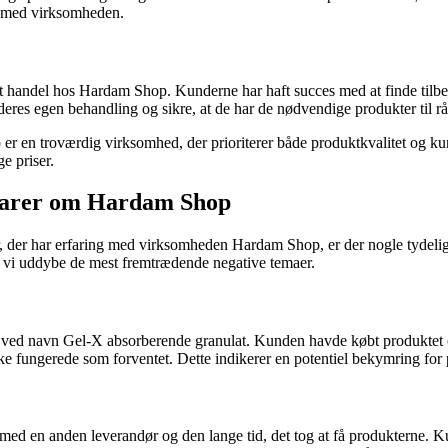
se med virksomheden.
t handel hos Hardam Shop. Kunderne har haft succes med at finde tilb
 deres egen behandling og sikre, at de har de nødvendige produkter til r
er en troværdig virksomhed, der prioriterer både produktkvalitet og k
e priser.
tarer om Hardam Shop
 der har erfaring med virksomheden Hardam Shop, er der nogle tydelige
l vi uddybe de mest fremtrædende negative temaer.
ed navn Gel-X absorberende granulat. Kunden havde købt produktet og 
e fungerede som forventet. Dette indikerer en potentiel bekymring for pr
med en anden leverandør og den lange tid, det tog at få produkterne.