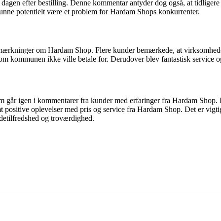
e dagen efter bestilling. Denne kommentar antyder dog også, at tidligere
unne potentielt være et problem for Hardam Shops konkurrenter.
ærkninger om Hardam Shop. Flere kunder bemærkede, at virksomheden ti
som kommunen ikke ville betale for. Derudover blev fantastisk service o
om går igen i kommentarer fra kunder med erfaringer fra Hardam Shop. 
amt positive oplevelser med pris og service fra Hardam Shop. Det er vigt
detilfredshed og troværdighed.