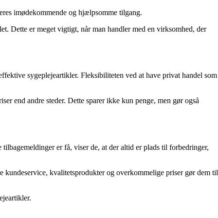
g deres imødekommende og hjælpsomme tilgang.
t. Dette er meget vigtigt, når man handler med en virksomhed, der
fektive sygeplejeartikler. Fleksibiliteten ved at have privat handel som
priser end andre steder. Dette sparer ikke kun penge, men gør også
agemeldinger er få, viser de, at der altid er plads til forbedringer,
ge kundeservice, kvalitetsprodukter og overkommelige priser gør dem til
jeartikler.