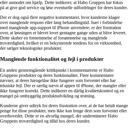
eller anmodet om hjælp. Dette indikerer, at Habo Gruppen har fokus
på at give god service og løse eventuelle udfordringer for deres kunder.
Der er dog også flere negative kommentarer, hvor kunderne klager
over manglende respons eller lang behandlingstid. Især i forbindelse
med manglende app-support til iPhone anvendere, er der frustration
over, at løsningen er blevet lovet gentagne gange uden at blive leveret.
Dette skaber en fornemmelse af forsømmelse og manglende
troværdighed, hvilket er en bekymrende tendens for en virksomhed,
der sælger teknologiske produkter.
Manglende funktionalitet og fejl i produkter
En anden gennemgående kritikpunkt i kommentarerne er Habo
Gruppens produkter og deres funktionalitet. Flere kommentarer
nævner, at deres hængelåse ikke fungerer som forventet eller har
tekniske fejl. Der er særlig nævn af appen til iPhone, der mangler eller
ikke fungerer korrekt. Dette indikerer en dårlig kvalitetskontrol og en
mangel på omhyggelig produktudvikling og testning.
Kunderne giver udtryk for deres frustration over, at de har betalt mange
penge for disse produkter, men ikke kan bruge dem som forventet eller
overhovedet. Dette er en alvorlig mangel, der underminerer Habo
Gruppens troværdighed og tillid hos deres kunder.