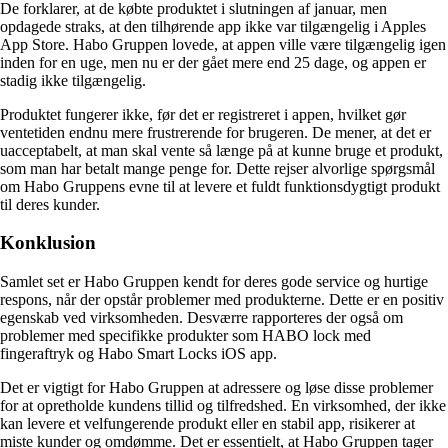
De forklarer, at de købte produktet i slutningen af januar, men
opdagede straks, at den tilhørende app ikke var tilgængelig i Apples
App Store. Habo Gruppen lovede, at appen ville være tilgængelig igen
inden for en uge, men nu er der gået mere end 25 dage, og appen er
stadig ikke tilgængelig.
Produktet fungerer ikke, før det er registreret i appen, hvilket gør
ventetiden endnu mere frustrerende for brugeren. De mener, at det er
uacceptabelt, at man skal vente så længe på at kunne bruge et produkt,
som man har betalt mange penge for. Dette rejser alvorlige spørgsmål
om Habo Gruppens evne til at levere et fuldt funktionsdygtigt produkt
til deres kunder.
Konklusion
Samlet set er Habo Gruppen kendt for deres gode service og hurtige
respons, når der opstår problemer med produkterne. Dette er en positiv
egenskab ved virksomheden. Desværre rapporteres der også om
problemer med specifikke produkter som HABO lock med
fingeraftryk og Habo Smart Locks iOS app.
Det er vigtigt for Habo Gruppen at adressere og løse disse problemer
for at opretholde kundens tillid og tilfredshed. En virksomhed, der ikke
kan levere et velfungerende produkt eller en stabil app, risikerer at
miste kunder og omdømme. Det er essentielt, at Habo Gruppen tager