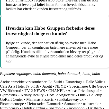
Habo Smart Lock i Apples App Store. Desværre har de ikke
formået at levere på løftet inden for den lovede tidsramme,
hvilket har efterladt kunden frustreret og utilfreds.
Hvordan kan Habo Gruppen forbedre deres
troværdighed ifølge en kunde?
Ifølge en kunde, der har haft en dårlig oplevelse med Habo
Gruppen, bør virksomheden tage mere ansvar og være mere
pålidelig. Kundens tillid til virksomheden blev rystet på grund
af manglende evne til at løse problemer med deres produkter og
app.
Populære søgninger: habo danmark, habo danmark, habo, habo
Andre anmeldte virksomheder:
Iki Sushi
•
Eurowings
•
Dalle Valle
•
Cafe Asta Hotel Fy og Bi
•
Apetit
•
NEYE
•
Speciallæge Uffe Gjede
•
VW Birkerod
•
TV 2 NEWS
•
CHANEL
•
Adeas Privathospital
•
Bjarnesfisk
•
Nfinity Beauty
•
Hotel dAngleterre
•
Olila
•
Ballerup
GoKart Center
•
Mammas Pizzeria
•
sundtakeaway.dk
•
Firstcomeurope
•
Heimstaden Danmark
•
Santander
•
nailster.dk
•
Euroincasso
•
Holiday Extras
•
Spartoo.dk
•
momondo
•
Dk Iherb
•