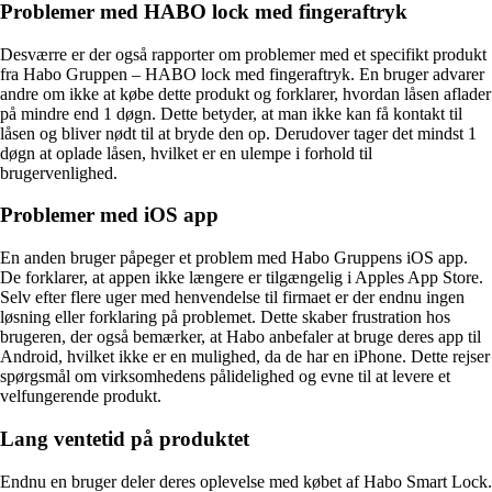
Problemer med HABO lock med fingeraftryk
Desværre er der også rapporter om problemer med et specifikt produkt
fra Habo Gruppen – HABO lock med fingeraftryk. En bruger advarer
andre om ikke at købe dette produkt og forklarer, hvordan låsen aflader
på mindre end 1 døgn. Dette betyder, at man ikke kan få kontakt til
låsen og bliver nødt til at bryde den op. Derudover tager det mindst 1
døgn at oplade låsen, hvilket er en ulempe i forhold til
brugervenlighed.
Problemer med iOS app
En anden bruger påpeger et problem med Habo Gruppens iOS app.
De forklarer, at appen ikke længere er tilgængelig i Apples App Store.
Selv efter flere uger med henvendelse til firmaet er der endnu ingen
løsning eller forklaring på problemet. Dette skaber frustration hos
brugeren, der også bemærker, at Habo anbefaler at bruge deres app til
Android, hvilket ikke er en mulighed, da de har en iPhone. Dette rejser
spørgsmål om virksomhedens pålidelighed og evne til at levere et
velfungerende produkt.
Lang ventetid på produktet
Endnu en bruger deler deres oplevelse med købet af Habo Smart Lock.