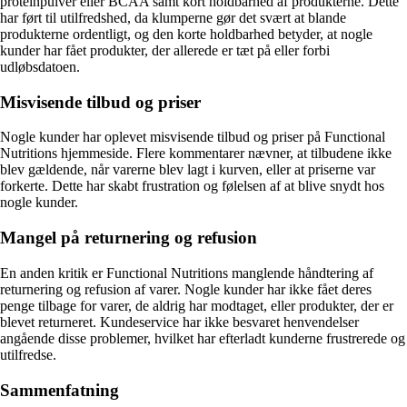
proteinpulver eller BCAA samt kort holdbarhed af produkterne. Dette
har ført til utilfredshed, da klumperne gør det svært at blande
produkterne ordentligt, og den korte holdbarhed betyder, at nogle
kunder har fået produkter, der allerede er tæt på eller forbi
udløbsdatoen.
Misvisende tilbud og priser
Nogle kunder har oplevet misvisende tilbud og priser på Functional
Nutritions hjemmeside. Flere kommentarer nævner, at tilbudene ikke
blev gældende, når varerne blev lagt i kurven, eller at priserne var
forkerte. Dette har skabt frustration og følelsen af at blive snydt hos
nogle kunder.
Mangel på returnering og refusion
En anden kritik er Functional Nutritions manglende håndtering af
returnering og refusion af varer. Nogle kunder har ikke fået deres
penge tilbage for varer, de aldrig har modtaget, eller produkter, der er
blevet returneret. Kundeservice har ikke besvaret henvendelser
angående disse problemer, hvilket har efterladt kunderne frustrerede og
utilfredse.
Sammenfatning