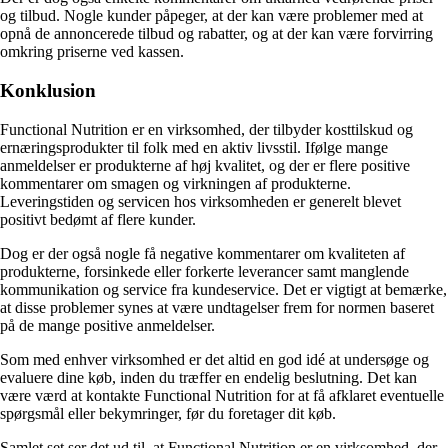
og tilbud. Nogle kunder påpeger, at der kan være problemer med at
opnå de annoncerede tilbud og rabatter, og at der kan være forvirring
omkring priserne ved kassen.
Konklusion
Functional Nutrition er en virksomhed, der tilbyder kosttilskud og
ernæringsprodukter til folk med en aktiv livsstil. Ifølge mange
anmeldelser er produkterne af høj kvalitet, og der er flere positive
kommentarer om smagen og virkningen af produkterne.
Leveringstiden og servicen hos virksomheden er generelt blevet
positivt bedømt af flere kunder.
Dog er der også nogle få negative kommentarer om kvaliteten af
produkterne, forsinkede eller forkerte leverancer samt manglende
kommunikation og service fra kundeservice. Det er vigtigt at bemærke,
at disse problemer synes at være undtagelser frem for normen baseret
på de mange positive anmeldelser.
Som med enhver virksomhed er det altid en god idé at undersøge og
evaluere dine køb, inden du træffer en endelig beslutning. Det kan
være værd at kontakte Functional Nutrition for at få afklaret eventuelle
spørgsmål eller bekymringer, før du foretager dit køb.
Samlet set ser det ud til, at Functional Nutrition er en virksomhed, der