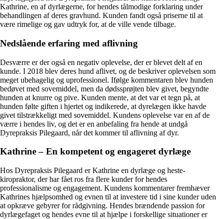
Kathrine, en af dyrlægerne, for hendes tålmodige forklaring under
behandlingen af ​​deres gravhund. Kunden fandt også priserne til at
være rimelige og gav udtryk for, at de ville vende tilbage.
Nedslående erfaring med aflivning
Desværre er der også en negativ oplevelse, der er blevet delt af en
kunde. I 2018 blev deres hund aflivet, og de beskriver oplevelsen som
meget ubehagelig og uprofessionel. Ifølge kommentaren blev hunden
bedøvet med sovemiddel, men da dødssprøjten blev givet, begyndte
hunden at knurre og pive. Kunden mente, at det var et tegn på, at
hunden følte giften i hjertet og indikerede, at dyrelægen ikke havde
givet tilstrækkeligt med sovemiddel. Kundens oplevelse var en af de
værre i hendes liv, og det er en anbefaling fra hende at undgå
Dyrepraksis Pilegaard, når det kommer til aflivning af dyr.
Kathrine – En kompetent og engageret dyrlæge
Hos Dyrepraksis Pilegaard er Kathrine en dyrlæge og heste-
kiropraktor, der har fået ros fra flere kunder for hendes
professionalisme og engagement. Kundens kommentarer fremhæver
Kathrines hjælpsomhed og evnen til at investere tid i sine kunder uden
at opkræve gebyrer for rådgivning. Hendes brændende passion for
dyrlægefaget og hendes evne til at hjælpe i forskellige situationer er