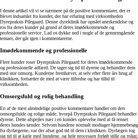
I denne artikel vil vi se nærmere på de positive kommentarer, der er
blevet indsamlet fra kunder, der har erfaring med virksomheden
Dyrepraksis Pilegaard. Denne dyreklinik har opnået anerkendelse og
ros fra deres kunder på grund af deres imødekommende og
professionelle service. Lad os dykke ned i nogle af de gennemgående
temaer, der går igen i kommentarerne.
Imødekommende og professionelle
Flere kunder roser Dyrepraksis Pilegaard for deres imødekommende
og professionelle adfærd. De tager sig tid til dyrene og behandler dem
med stor omsorg. Kunderne fremhæver, at selv efter flere års brug af
klinikken, fortsætter de med at være tilfredse og har tillid til
virksomheden.
Omsorgsfuld og rolig behandling
En af de mest almindelige positive kommentarer handler om den
omsorgsfulde og rolige måde, hvorpå Dyrepraksis Pilegaard behandler
dyrene. Dette afspejles især i en kundes oplevelse med at få renset
deres hundes tænder. Selvom hundene normalt modtager hjemmebesøg
fra dyrlægerne, var der afsat god tid til dem i klinikken. Dyrlægen tog
sig tid til at kæle med hundene, og hele processen forløb stille og roligt.