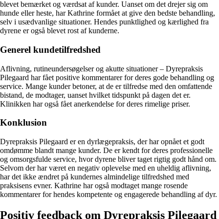
blevet bemærket og værdsat af kunder. Uanset om det drejer sig om
hunde eller heste, har Kathrine formået at give den bedste behandling,
selv i usædvanlige situationer. Hendes punktlighed og kærlighed fra
dyrene er også blevet rost af kunderne.
Generel kundetilfredshed
Aflivning, rutineundersøgelser og akutte situationer – Dyrepraksis
Pilegaard har fået positive kommentarer for deres gode behandling og
service. Mange kunder betoner, at de er tilfredse med den omfattende
bistand, de modtager, uanset hvilket tidspunkt på dagen det er.
Klinikken har også fået anerkendelse for deres rimelige priser.
Konklusion
Dyrepraksis Pilegaard er en dyrlægepraksis, der har opnået et godt
omdømme blandt mange kunder. De er kendt for deres professionelle
og omsorgsfulde service, hvor dyrene bliver taget rigtig godt hånd om.
Selvom der har været en negativ oplevelse med en uheldig aflivning,
har det ikke ændret på kundernes almindelige tilfredshed med
praksisens evner. Kathrine har også modtaget mange rosende
kommentarer for hendes kompetente og engagerede behandling af dyr.
Positiv feedback om Dyrepraksis Pilegaard