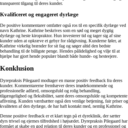
transparent tilgang til deres kunder.
Kvalificeret og engageret dyrlæge
De positive kommentarer omfatter også ros til en specifik dyrlæge ved
navn Kathrine. Kathrine beskrives som en sød og meget dygtig
dyrlæge og heste kiropraktor. Hun investerer tid og tager sig af sine
kunder uden at opkræve et gebyr for rådgivning. Kunderne føler, at
Kathrine virkelig brænder for sit fag og søger altid den bedste
behandling til de billigste penge. Hendes pålidelighed og vilje til at
hjælpe har gjort hende populær blandt både hunde- og hesteejere.
Konklusion
Dyrepraksis Pilegaard modtager en masse positiv feedback fra deres
kunder. Kommentarerne fremhæver deres imødekommende og
professionelle adfærd, omsorgsfuld og rolig behandling,
tilgængelighed og fleksibilitet, samt deres omsorgsfulde og kompetente
aflivning. Kunden værdsætter også den venlige betjening, fair priser og
kvaliteten af ​​den dyrlæge, de har haft kontakt med, nemlig Kathrine.
Denne positive feedback er et klart tegn på et dyreklinik, der sætter
dyrs trivsel og ejernes tilfredshed i højsædet. Dyrepraksis Pilegaard har
formået at skabe en god relation til deres kunder og en professionel og