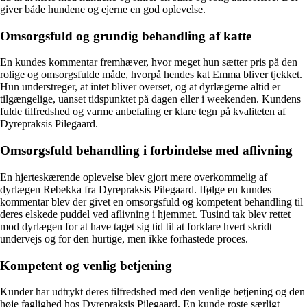
giver både hundene og ejerne en god oplevelse.
Omsorgsfuld og grundig behandling af katte
En kundes kommentar fremhæver, hvor meget hun sætter pris på den
rolige og omsorgsfulde måde, hvorpå hendes kat Emma bliver tjekket.
Hun understreger, at intet bliver overset, og at dyrlægerne altid er
tilgængelige, uanset tidspunktet på dagen eller i weekenden. Kundens
fulde tilfredshed og varme anbefaling er klare tegn på kvaliteten af ​​
Dyrepraksis Pilegaard.
Omsorgsfuld behandling i forbindelse med aflivning
En hjerteskærende oplevelse blev gjort mere overkommelig af
dyrlægen Rebekka fra Dyrepraksis Pilegaard. Ifølge en kundes
kommentar blev der givet en omsorgsfuld og kompetent behandling til
deres elskede puddel ved aflivning i hjemmet. Tusind tak blev rettet
mod dyrlægen for at have taget sig tid til at forklare hvert skridt
undervejs og for den hurtige, men ikke forhastede proces.
Kompetent og venlig betjening
Kunder har udtrykt deres tilfredshed med den venlige betjening og den
høje faglighed hos Dyrepraksis Pilegaard. En kunde roste særligt