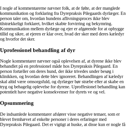
I nogle af kommentarerne nævner folk, at de følte, at der manglede
kommunikation og forklaring fra Dyrepraksis Pilegaards dyrlæger. En
person taler om, hvordan hundens aflivningsproces ikke blev
tilstrækkeligt forklaret, hvilket skabte forvirring og bekymring.
Kommunikation mellem dyrlæge og ejer er afgørende for at opbygge
tillid og sikre, at ejeren er klar over, hvad der sker med deres kæledyr
og hvorfor det sker.
Uprofessionel behandling af dyr
Nogle kommentarer nævner også oplevelsen af, at dyrene ikke blev
behandlet på en professionel måde hos Dyrepraksis Pilegaard. En
person fortæller om deres hund, der ikke trivedes under besøg i
klinikken, og hvordan dette blev ignoreret. Behandlingen af kæledyr
skal altid være omsorgsfuld, og dyrlæger bør stræbe efter at skabe en
tryg og behagelig oplevelse for dyrene. Uproffesionel behandling kan
potentielt have negative konsekvenser for dyrets ve og vel.
Opsummering
De indsamlede kommentarer afslører visse negative temaer, som er
blevet fremhævet af enkelte personer i deres erfaringer med
Dyrepraksis Pilegaard. Det er vigtigt at huske, at disse kun er nogle få