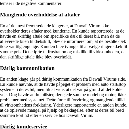
temaer i de negative kommentarer:
Manglende overholdelse af aftaler
En af de mest fremtrædende klager er, at Dawall Virum ikke
overholder deres aftaler med kunderne. En kunde rapporterede, at de
havde en skriftlig aftale om specifikke dæk til deres bil, men da de
afleverede bilen til dækskift, blev de informeret om, at de bestilte dæk
ikke var tilgængelige. Kunden blev tvunget til at vælge ringere dæk til
samme pris. Dette førte til frustration og mistillid til virksomheden, da
den skriftlige aftale ikke blev overholdt.
Dårlig kommunikation
En anden klage går på dårlig kommunikation fra Dawall Virums side.
En kunde nævnte, at de havde påpeget et problem med auto start/stop-
systemet i deres bil, men fik at vide, at det var på grund af det kolde
vejr. Dog havde andre bilister, der ejede samme model og motor, ikke
problemer med systemet. Dette førte til forvirring og manglende tillid
til virksomhedens forklaring. Yderligere rapporterede en anden kunde,
at de oplevede mangel på hjælp og beklagelse, efter at deres bil brød
sammen kort tid efter en service hos Dawall Virum.
Dårlig kundeservice