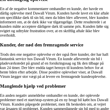
En af de negative kommentarer omhandler en kunde, der havde en
dårlig oplevelse med Dawall Virum. Kunden havde lavet en klar aftale
om specifikke dæk til sin bil, men da bilen blev afleveret, blev kunden
informeret om, at de dæk ikke var tilgængelige. Dette resulterede i at
kunden måtte acceptere dårligere dæk til samme pris. Kunden følte sig
svigtet og udtrykte frustration over, at en skriftlig aftale ikke blev
overholdt.
Kunder, der nød den fremragende service
Trods den ene negative oplevelse er der også flere kunder, der har haft
fantastisk service hos Dawall Virum. En kunde afleverede sin bil i
pladeværkstedet på grund af en forsikringssag og fik den tilbage på
kun 24 timer. Der blev endda taget hensyn til kundens behov for at
hente bilen efter arbejde. Disse positive oplevelser viser, at Dawall
Virum lægger stor vægt på at levere en fremragende kundeoplevelse.
Manglende hjælp ved problemer
En anden negativ anmeldelse omhandler en kunde, der oplevede
problemer med et start/stop-system på en ny brugt bil købt hos Dawall
Virum. Kunden påpegede problemet, men fik beskeden om, at vejret
var årsagen til problemet. Kunden sammenlignede sin bil med to andre