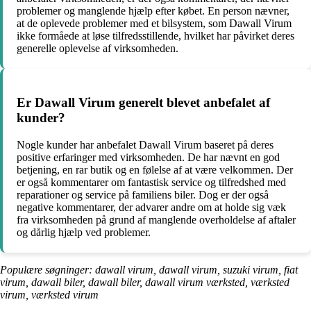
problemer og manglende hjælp efter købet. En person nævner,
at de oplevede problemer med et bilsystem, som Dawall Virum
ikke formåede at løse tilfredsstillende, hvilket har påvirket deres
generelle oplevelse af virksomheden.
Er Dawall Virum generelt blevet anbefalet af
kunder?
Nogle kunder har anbefalet Dawall Virum baseret på deres
positive erfaringer med virksomheden. De har nævnt en god
betjening, en rar butik og en følelse af at være velkommen. Der
er også kommentarer om fantastisk service og tilfredshed med
reparationer og service på familiens biler. Dog er der også
negative kommentarer, der advarer andre om at holde sig væk
fra virksomheden på grund af manglende overholdelse af aftaler
og dårlig hjælp ved problemer.
Populære søgninger: dawall virum, dawall virum, suzuki virum, fiat
virum, dawall biler, dawall biler, dawall virum værksted, værksted
virum, værksted virum