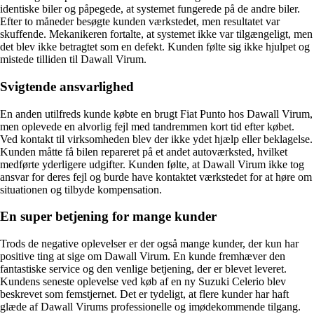
identiske biler og påpegede, at systemet fungerede på de andre biler.
Efter to måneder besøgte kunden værkstedet, men resultatet var
skuffende. Mekanikeren fortalte, at systemet ikke var tilgængeligt, men
det blev ikke betragtet som en defekt. Kunden følte sig ikke hjulpet og
mistede tilliden til Dawall Virum.
Svigtende ansvarlighed
En anden utilfreds kunde købte en brugt Fiat Punto hos Dawall Virum,
men oplevede en alvorlig fejl med tandremmen kort tid efter købet.
Ved kontakt til virksomheden blev der ikke ydet hjælp eller beklagelse.
Kunden måtte få bilen repareret på et andet autoværksted, hvilket
medførte yderligere udgifter. Kunden følte, at Dawall Virum ikke tog
ansvar for deres fejl og burde have kontaktet værkstedet for at høre om
situationen og tilbyde kompensation.
En super betjening for mange kunder
Trods de negative oplevelser er der også mange kunder, der kun har
positive ting at sige om Dawall Virum. En kunde fremhæver den
fantastiske service og den venlige betjening, der er blevet leveret.
Kundens seneste oplevelse ved køb af en ny Suzuki Celerio blev
beskrevet som femstjernet. Det er tydeligt, at flere kunder har haft
glæde af Dawall Virums professionelle og imødekommende tilgang.