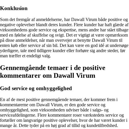
Konklusion
Som det fremgår af anmeldelserne, har Dawall Virum både positive og
negative oplevelser blandt deres kunder. Flere kunder har haft glæde af
virksomhedens gode service og ekspertise, mens andre har stået tilbage
med en følelse af skuffelse og svigt. Det er vigtigt at være opmærksom
på disse anmeldelser, når man overvejer at benytte Dawall Virum til
enten køb eller service af sin bil. Det kan være en god idé at undersøge
yderligere, tale med tidligere kunder eller forhøre sig andre steder, før
man træffer et endeligt valg.
Gennemgående temaer i de positive
kommentarer om Dawall Virum
God service og omhyggelighed
En af de mest positive gennemgående temaer, der kommer frem i
kommentarerne om Dawall Virum, er den gode service og
omhyggelighed, som virksomheden udviser både i salgs- og
serviceafdelingerne. Flere kommentarer roser værkstedets service og
fortæller om langvarige positive oplevelser, hvor de har været kunder i
mange år. Dette tyder på en høj grad af tillid og kundetilfredshed.