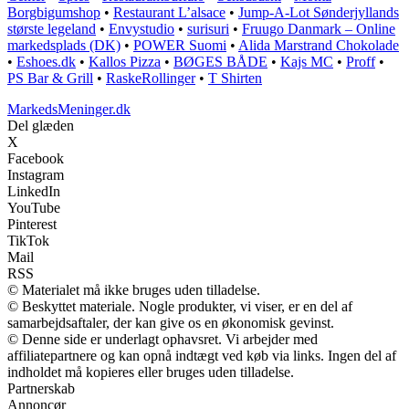
Borgbigumshop
•
Restaurant L’alsace
•
Jump-A-Lot Sønderjyllands
største legeland
•
Envystudio
•
surisuri
•
Fruugo Danmark – Online
markedsplads (DK)
•
POWER Suomi
•
Alida Marstrand Chokolade
•
Eshoes.dk
•
Kallos Pizza
•
BØGES BÅDE
•
Kajs MC
•
Proff
•
PS Bar & Grill
•
RaskeRollinger
•
T Shirten
MarkedsMeninger.dk
Del glæden
X
Facebook
Instagram
LinkedIn
YouTube
Pinterest
TikTok
Mail
RSS
© Materialet må ikke bruges uden tilladelse.
© Beskyttet materiale. Nogle produkter, vi viser, er en del af
samarbejdsaftaler, der kan give os en økonomisk gevinst.
© Denne side er underlagt ophavsret. Vi arbejder med
affiliatepartnere og kan opnå indtægt ved køb via links. Ingen del af
indholdet må kopieres eller bruges uden tilladelse.
Partnerskab
Annoncør