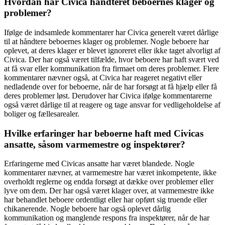
Hvordan har Civica håndteret beboernes klager og
problemer?
Ifølge de indsamlede kommentarer har Civica generelt været dårlige
til at håndtere beboernes klager og problemer. Nogle beboere har
oplevet, at deres klager er blevet ignoreret eller ikke taget alvorligt af
Civica. Der har også været tilfælde, hvor beboere har haft svært ved
at få svar eller kommunikation fra firmaet om deres problemer. Flere
kommentarer nævner også, at Civica har reageret negativt eller
nedladende over for beboerne, når de har forsøgt at få hjælp eller få
deres problemer løst. Derudover har Civica ifølge kommentarerne
også været dårlige til at reagere og tage ansvar for vedligeholdelse af
boliger og fællesarealer.
Hvilke erfaringer har beboerne haft med Civicas
ansatte, såsom varmemestre og inspektører?
Erfaringerne med Civicas ansatte har været blandede. Nogle
kommentarer nævner, at varmemestre har været inkompetente, ikke
overholdt reglerne og endda forsøgt at dække over problemer eller
lyve om dem. Der har også været klager over, at varmemestre ikke
har behandlet beboere ordentligt eller har opført sig truende eller
chikanerende. Nogle beboere har også oplevet dårlig
kommunikation og manglende respons fra inspektører, når de har