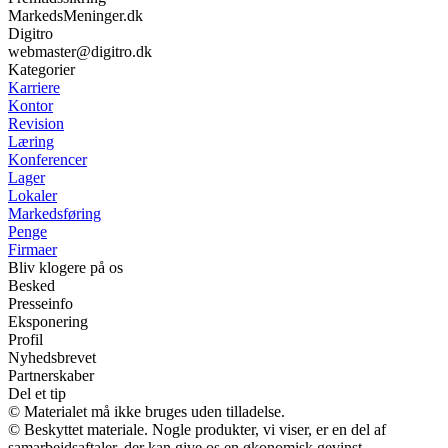
MarkedsMeninger.dk
Digitro
webmaster@digitro.dk
Kategorier
Karriere
Kontor
Revision
Læring
Konferencer
Lager
Lokaler
Markedsføring
Penge
Firmaer
Bliv klogere på os
Besked
Presseinfo
Eksponering
Profil
Nyhedsbrevet
Partnerskaber
Del et tip
© Materialet må ikke bruges uden tilladelse.
© Beskyttet materiale. Nogle produkter, vi viser, er en del af
samarbejdsaftaler, der kan give os en økonomisk gevinst.