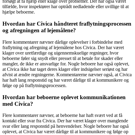
forsøgt at få hjælp eller klage over problemer. Der har også været
tilfælde, hvor inspektører har optrådt nedladende eller uvillige til at
hjælpe beboerne.
Hvordan har Civica håndteret fraflytningsprocessen
og afregningen af lejemålene?
Flere kommentarer nævner dårlige oplevelser i forbindelse med
fraflytning og afregning af lejemålene hos Civica. Der har været
klager over uretfærdige og uigennemskuelige regninger, hvor
beboerne føler sig snydt eller presset til at betale for skader eller
mangler, de ikke er ansvarlige for. Nogle beboere har også oplevet,
at Civica ikke har taget deres klager eller indsigelser seriøst og har
afvist at ændre regningerne. Kommentarerne nævner også, at Civica
har haft lang responstid og har været dårlige til at kommunikere og
følge op på fraflytningsprocessen.
Hvordan har beboerne oplevet kommunikationen
med Civica?
Flere kommentarer nævner, at beboerne har haft svært ved at få
kontakt eller svar fra Civica. Der har været klager over manglende
svar eller lang responstid på henvendelser. Nogle beboere har også
oplevet, at Civica har været dårlige til at kommunikere og følge op