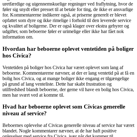
uretfærdige og uigennemskuelige regninger ved fraflytning, hvor de
føler sig snydt eller presset til at betale for ting, de ikke er ansvarlige
for. Kommentarerne indikerer også, at priserne generelt er blevet
opfattet som dyre og ikke rimelige i forhold til den leverede service
og kvalitet af boligerne. Der er også klager over ekstra gebyrer og
udgifter, som beboerne føler er urimelige eller ikke har fået nok
information om.
Hvordan har beboerne oplevet ventetiden på boliger
hos Civica?
Ventetiden på boliger hos Civica har været oplevet som lang af
beboerne. Kommentarerne nævner, at der er lang ventetid på at få en
bolig hos Civica, og at mange boliger ikke engang er tilgængelige
på grund af lang venteliste. Dette har skabt frustration og
utilfredshed blandt beboerne, der gerne vil have en bolig hos Civica,
men har svært ved at komme til.
Hvad har beboerne oplevet som Civicas generelle
niveau af service?
Beboernes oplevelse af Civicas generelle niveau af service har været
blandet. Nogle kommentarer nævner, at de har haft positive
oplevelser med service fra Civica, især når det kommer til