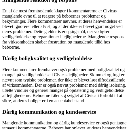
En af de mest fremtrædende klager i kommentarerne er Civicas
manglende evne til at reagere på beboernes problemer og
bekymringer. Flere kommentarer nævner, at deres henvendelser er
blevet ignoreret eller afvist, og at der ikke er blevet gjort noget ved
deres problemer. Dette gælder især spørgsmål, der vedrører
vedligeholdelse og reparationer i lejlighederne. Manglende respons
fra virksomheden skaber frustration og manglende tillid hos
beboerne.
Dårlig boligkvalitet og vedligeholdelse
Flere kommentarer fremhæver også problemer med boligkvalitet og
mangel på vedligeholdelse i Civicas lejligheder. Skimmel og fugt er
nævnt som typiske problemer, der ikke er blevet løst tilfredsstillende
af virksomheden. Der er også nævnt problemer med dårlig isolering,
utætte vinduer og generel mangel på opdatering og vedligeholdelse
af lejlighederne. Beboerne føler sig svigtet af Civica i forhold til at
sikre, at deres boliger er i en acceptabel stand.
Dårlig kommunikation og kundeservice
Manglende kommunikation og dårlig kundeservice er også gentagne
temaer i kommentarerne. Beboere har oplevet, at deres henvendelser