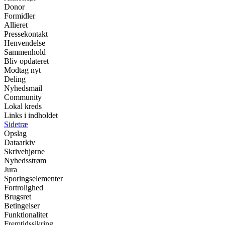
Donor
Formidler
Allieret
Pressekontakt
Henvendelse
Sammenhold
Bliv opdateret
Modtag nyt
Deling
Nyhedsmail
Community
Lokal kreds
Links i indholdet
Sidetræ
Opslag
Dataarkiv
Skrivehjørne
Nyhedsstrøm
Jura
Sporingselementer
Fortrolighed
Brugsret
Betingelser
Funktionalitet
Fremtidssikring