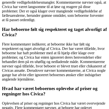
generelle vedligeholdelsesmangler. Kommentarerne nævner også, at
Civica har været langsomme til at løse og reagere på disse
problemer. Der er også klager over manglende vedligeholdelse af
fællesarealerne, herunder grønne områder, som beboerne forventer
at få passet ordentligt.
Har beboerne følt sig respekteret og taget alvorligt af
Civica?
Flere kommentarer indikerer, at beboerne ikke har følt sig
respekteret og taget alvorligt af Civica. Der har været tilfælde, hvor
beboerne har haft problemer med at få hjælp eller klage over
problemer, og Civica har enten ignoreret deres henvendelser eller
behandlet dem på en uhøflig og nedladende måde. Kommentarerne
nævner også tilfælde, hvor beboere er blevet truet eller chikaneret af
Civicas ansatte. Derudover nævner kommentarerne, at Civica nogle
gange har afvist eller ignoreret beboernes ønsker eller indsigelser
angående lejemålene.
Hvad har været beboernes oplevelse af priser og
regninger hos Civica?
Oplevelsen af priser og regninger hos Civica har været overvejende
negativ. Flere kommentarer nævner, at beboere har oplevet