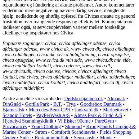
reparationer og håndtering af akutte problemer. Andre kommentarer
er derimod mere negative og nævner dårlig service, manglende
hjælp, nedladende og uhøflig opførsel fra Civicas ansatte og generel
frustration over manglende respons og effektivitet. Kommentarerne
indikerer også, at serviceoplevelsen varierer mellem forskellige
afdelinger og inspektører hos Civica.
Populære søgninger: civica, civica afdelinger odense, civica
afdelinger odense, www civica dk, www civica dk, civica afdelinger,
civica afdelinger, civica.dk, civica boligforening, civica opsigelse,
civica opsigelse, www.civica.dk min side, www.civica.dk min side,
civica middelfart kontakt, civica odense, www.civica.dk,
www.civica.dk, civica odense, civicas, civicas afdelinger, civica
kontakt, mit civica, civica afdelinger middelfart, civica ældreboliger,
civica middelfart, civica kontakt, civica middelfart, civica tlf, civica
afdelinger middelfart
Andre anmeldte virksomheder:
Dødsbo-hjælpen.dk
•
Almanak
•
DinGæld
•
Gorilla Park
•
B.T.
•
Tryg
•
Goodiebox Danmark
•
Bjarnesfisk
•
Mercedes-Benz CPH
•
junkyard.dk
•
Marinetorvet
•
Scandic Hotels
•
PayPerWash A/S
•
Almas Park & Fritid A/S
•
Hjertelyd Scanningsklinik
•
Vi Elsker 90erne
•
PureGym
•
Provacances
•
Yours Clothing
•
Skinport
•
Kronjyllands Camping &
Marine Center
•
Strøm
•
Comforth Scandinavia
•
Fields Shopping
Center
•
Spies
•
Restaurantbuffalo
•
Sensusushi
•
Monta
•