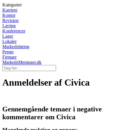
Kategorier
Karriere
Kontor
Revision
Læring
Konferencer
Lager
Lokaler
Markedsføring
Penge
Firmaer
MarkedsMeninger.dk
Anmeldelser af Civica
Gennemgående temaer i negative
kommentarer om Civica
Manglende reaktion og respons