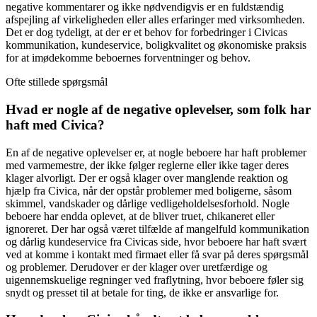
negative kommentarer og ikke nødvendigvis er en fuldstændig
afspejling af virkeligheden eller alles erfaringer med virksomheden.
Det er dog tydeligt, at der er et behov for forbedringer i Civicas
kommunikation, kundeservice, boligkvalitet og økonomiske praksis
for at imødekomme beboernes forventninger og behov.
Ofte stillede spørgsmål
Hvad er nogle af de negative oplevelser, som folk har
haft med Civica?
En af de negative oplevelser er, at nogle beboere har haft problemer
med varmemestre, der ikke følger reglerne eller ikke tager deres
klager alvorligt. Der er også klager over manglende reaktion og
hjælp fra Civica, når der opstår problemer med boligerne, såsom
skimmel, vandskader og dårlige vedligeholdelsesforhold. Nogle
beboere har endda oplevet, at de bliver truet, chikaneret eller
ignoreret. Der har også været tilfælde af mangelfuld kommunikation
og dårlig kundeservice fra Civicas side, hvor beboere har haft svært
ved at komme i kontakt med firmaet eller få svar på deres spørgsmål
og problemer. Derudover er der klager over uretfærdige og
uigennemskuelige regninger ved fraflytning, hvor beboere føler sig
snydt og presset til at betale for ting, de ikke er ansvarlige for.