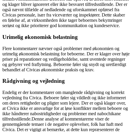
og klager bliver ignoreret eller ikke besvaret tilfredsstillende. Der er
også nævnt tilfælde af nedladende og uforskammet opførsel fra
Civicas personale, især fra viceværter og inspektører. Dette skaber
en følelse af, at virksomheden ikke tager beboernes bekymringer
seriøst og ikke prioriterer god kommunikation og kundeservice.
Urimelig økonomisk belastning
Flere kommentarer nævner også problemer med økonomien og
urimelig økonomisk belastning for beboerne. Der er klager over høje
priser på reparationer og vedligeholdelse, samt uventede regninger
og gebyrer ved fraflytning. Beboerne føler sig snydt og uretfærdigt
behandlet af Civicas økonomiske praksis og krav.
Rådgivning og vejledning
Endelig er der kommentarer om manglende rådgivning og korrekt
vejledning fra Civica. Beboere føler sig vildledt og ikke informeret
om deres rettigheder og pligter som lejere. Der er også klager over,
at Civica ikke er ansvarlige for at løse konflikter mellem beboere og
ikke håndterer nabostridigheder og problemer med nabochikane
tilfredsstillende.Denne analyse af kommentarerne viser de
gennemgående temaer i de negative oplevelser, folk har haft med
Civica. Det er vigtigt at bemærke, at dette kun repræsenterer de