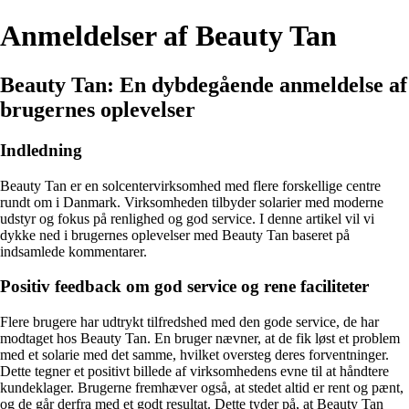
Anmeldelser af Beauty Tan
Beauty Tan: En dybdegående anmeldelse af
brugernes oplevelser
Indledning
Beauty Tan er en solcentervirksomhed med flere forskellige centre
rundt om i Danmark. Virksomheden tilbyder solarier med moderne
udstyr og fokus på renlighed og god service. I denne artikel vil vi
dykke ned i brugernes oplevelser med Beauty Tan baseret på
indsamlede kommentarer.
Positiv feedback om god service og rene faciliteter
Flere brugere har udtrykt tilfredshed med den gode service, de har
modtaget hos Beauty Tan. En bruger nævner, at de fik løst et problem
med et solarie med det samme, hvilket oversteg deres forventninger.
Dette tegner et positivt billede af virksomhedens evne til at håndtere
kundeklager. Brugerne fremhæver også, at stedet altid er rent og pænt,
og de går derfra med et godt resultat. Dette tyder på, at Beauty Tan