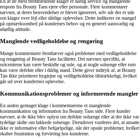
En af de mest fremtrædende klager er dårlig service og manglende
respons fra Beauty Tans ejere eller personale. Flere kommentarer
nævner, at deres henvendelser er blevet ignoreret, selv når der er tale
om klager over fejl eller dårlige oplevelser. Dette indikerer en mangel
på opmærksomhed på kundernes behov og en generel uansvarlig og
uhøflig attitude.
Manglende vedligeholdelse og rengøring
Mange kommentarer fremhæver også problemer med vedligeholdelse
og rengøring af Beauty Tans faciliteter. Det nævnes specifikt, at
solcentrene kan være beskidte og usle, og at nogle solsenge eller rum
kan være defekte eller i dårlig stand. Dette giver indtryk af, at Beauty
Tan ikke prioriterer hygiejne og vedligeholdelse tilstrækkeligt, hvilket
går ud over kundernes oplevelse.
Kommunikationsproblemer og informerende mangler
En anden gentaget klage i kommentarerne er manglende
kommunikation og information fra Beauty Tans side. Flere kunder
nævner, at de ikke blev oplyst om defekte solsenge eller at der ikke var
tydelige skilte om lukkede solsenge. Derudover vurderes det, at ansatte
ikke er informative eller behjælpelige, når der opstår problemer, hvilket
skaber frustration og forvirring hos kunderne.