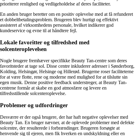
prioriterer renlighed og vedligeholdelse af deres faciliteter.
En anden bruger beretter om en positiv oplevelse med at få refunderet
et dobbeltbetalingsproblem. Brugeren blev hurtigt og effektivt
assisteret af virksomhedens personale, hvilket indikerer god
kundeservice og evne til at håndtere fejl.
Lokale favoritter og tilfredshed med
solcenteroplevelsen
Nogle brugere fremhæver specifikke Beauty Tan-centre som deres
favoritsteder at tage sol. Disse centre inkluderer adresser i Sønderborg,
Kolding, Helsingør, Helsinge og Hillerød. Brugerne roser faciliteterne
for at være flotte, rene og moderne med mulighed for at tilslutte sin
egen musik. Denne positive feedback understreger, at Beauty Tan-
centrene formår at skabe en god atmosfære og levere en
tilfredsstillende solcenteroplevelse.
Problemer og udfordringer
Desværre er der også brugere, der har haft negative oplevelser med
Beauty Tan. En bruger nævner, at de oplevede problemer med defekte
solcentre, der resulterede i forbrændinger. Brugeren forsøgte at
henvende sig til ejeren, men fik hverken en undskyldning eller en