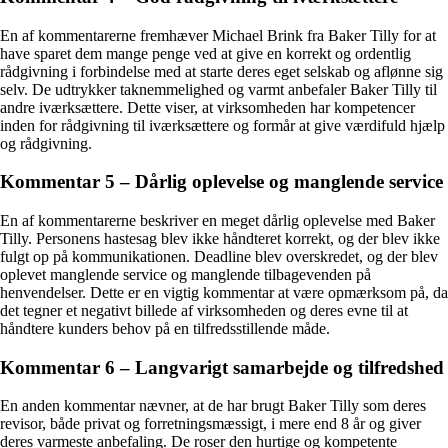
En af kommentarerne fremhæver Michael Brink fra Baker Tilly for at
have sparet dem mange penge ved at give en korrekt og ordentlig
rådgivning i forbindelse med at starte deres eget selskab og aflønne sig
selv. De udtrykker taknemmelighed og varmt anbefaler Baker Tilly til
andre iværksættere. Dette viser, at virksomheden har kompetencer
inden for rådgivning til iværksættere og formår at give værdifuld hjælp
og rådgivning.
Kommentar 5 – Dårlig oplevelse og manglende service
En af kommentarerne beskriver en meget dårlig oplevelse med Baker
Tilly. Personens hastesag blev ikke håndteret korrekt, og der blev ikke
fulgt op på kommunikationen. Deadline blev overskredet, og der blev
oplevet manglende service og manglende tilbagevenden på
henvendelser. Dette er en vigtig kommentar at være opmærksom på, da
det tegner et negativt billede af virksomheden og deres evne til at
håndtere kunders behov på en tilfredsstillende måde.
Kommentar 6 – Langvarigt samarbejde og tilfredshed
En anden kommentar nævner, at de har brugt Baker Tilly som deres
revisor, både privat og forretningsmæssigt, i mere end 8 år og giver
deres varmeste anbefaling. De roser den hurtige og kompetente