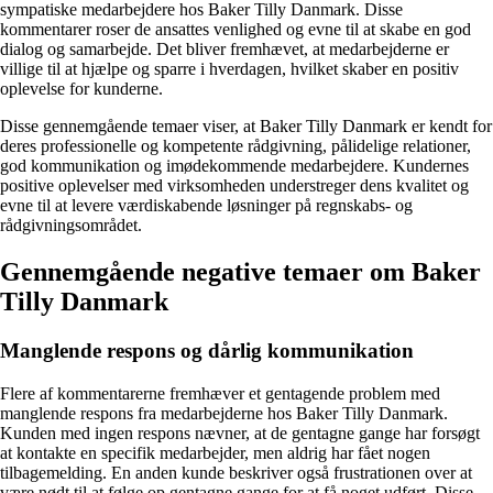
sympatiske medarbejdere hos Baker Tilly Danmark. Disse
kommentarer roser de ansattes venlighed og evne til at skabe en god
dialog og samarbejde. Det bliver fremhævet, at medarbejderne er
villige til at hjælpe og sparre i hverdagen, hvilket skaber en positiv
oplevelse for kunderne.
Disse gennemgående temaer viser, at Baker Tilly Danmark er kendt for
deres professionelle og kompetente rådgivning, pålidelige relationer,
god kommunikation og imødekommende medarbejdere. Kundernes
positive oplevelser med virksomheden understreger dens kvalitet og
evne til at levere værdiskabende løsninger på regnskabs- og
rådgivningsområdet.
Gennemgående negative temaer om Baker
Tilly Danmark
Manglende respons og dårlig kommunikation
Flere af kommentarerne fremhæver et gentagende problem med
manglende respons fra medarbejderne hos Baker Tilly Danmark.
Kunden med ingen respons nævner, at de gentagne gange har forsøgt
at kontakte en specifik medarbejder, men aldrig har fået nogen
tilbagemelding. En anden kunde beskriver også frustrationen over at
være nødt til at følge op gentagne gange for at få noget udført. Disse