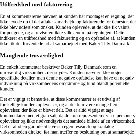
Utilfredshed med fakturering
En af kommentarerne nævner, at kunden har modtaget en regning, der
ikke levede op til det aftalte samarbejde og fakturerede for tjenester, der
ikke blev udført som ønsket. Kunden oplevede, at de ikke fik valuta
for pengene, og at revisoren ikke ville ændre på regningen. Dette
indikerer en utilfredshed med fakturering og en opfattelse af, at kunden
ikke fik det forventede ud af samarbejdet med Baker Tilly Danmark.
Manglende troværdighed
En enkelt kommentar beskriver Baker Tilly Danmark som en
utroværdig virksomhed, der snyder. Kunden nævner ikke nogen
specifikke detaljer, men denne negative opfattelse kan have en negativ
indvirkning på virksomhedens omdømme og tillid blandt potentielle
kunder.
Det er vigtigt at bemærke, at disse kommentarer er et udvalg af
forskellige kunders oplevelser, og at der kan være mange flere
oplevelser, der ikke er blevet delt. Det er altid vigtigt at tage
kommentarer med et gran salt, da de kun repræsenterer visse personers
oplevelser og ikke nødvendigvis det samlede billede af en virksomhed.
Det er altid en god idé at lave sin egen research og kontakte
virksomheden direkte, før man træffer en beslutning om at samarbejde