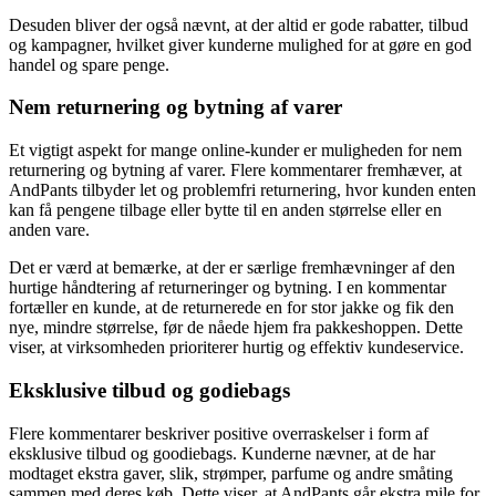
Desuden bliver der også nævnt, at der altid er gode rabatter, tilbud
og kampagner, hvilket giver kunderne mulighed for at gøre en god
handel og spare penge.
Nem returnering og bytning af varer
Et vigtigt aspekt for mange online-kunder er muligheden for nem
returnering og bytning af varer. Flere kommentarer fremhæver, at
AndPants tilbyder let og problemfri returnering, hvor kunden enten
kan få pengene tilbage eller bytte til en anden størrelse eller en
anden vare.
Det er værd at bemærke, at der er særlige fremhævninger af den
hurtige håndtering af returneringer og bytning. I en kommentar
fortæller en kunde, at de returnerede en for stor jakke og fik den
nye, mindre størrelse, før de nåede hjem fra pakkeshoppen. Dette
viser, at virksomheden prioriterer hurtig og effektiv kundeservice.
Eksklusive tilbud og godiebags
Flere kommentarer beskriver positive overraskelser i form af
eksklusive tilbud og goodiebags. Kunderne nævner, at de har
modtaget ekstra gaver, slik, strømper, parfume og andre småting
sammen med deres køb. Dette viser, at AndPants går ekstra mile for