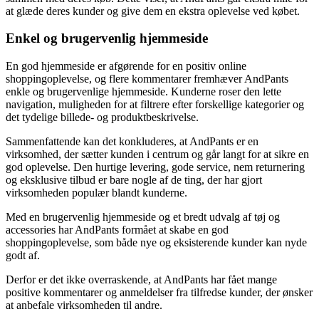
at glæde deres kunder og give dem en ekstra oplevelse ved købet.
Enkel og brugervenlig hjemmeside
En god hjemmeside er afgørende for en positiv online
shoppingoplevelse, og flere kommentarer fremhæver AndPants
enkle og brugervenlige hjemmeside. Kunderne roser den lette
navigation, muligheden for at filtrere efter forskellige kategorier og
det tydelige billede- og produktbeskrivelse.
Sammenfattende kan det konkluderes, at AndPants er en
virksomhed, der sætter kunden i centrum og går langt for at sikre en
god oplevelse. Den hurtige levering, gode service, nem returnering
og eksklusive tilbud er bare nogle af de ting, der har gjort
virksomheden populær blandt kunderne.
Med en brugervenlig hjemmeside og et bredt udvalg af tøj og
accessories har AndPants formået at skabe en god
shoppingoplevelse, som både nye og eksisterende kunder kan nyde
godt af.
Derfor er det ikke overraskende, at AndPants har fået mange
positive kommentarer og anmeldelser fra tilfredse kunder, der ønsker
at anbefale virksomheden til andre.