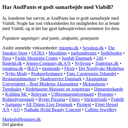
Har AndPants et godt samarbejde med Viabill?
Ja, kunderne har nævnt, at AndPants har et godt samarbejde med
Viabill. Nogle har rost virksomheden for muligheden for at betale
med Viabill, og at det har gjort købsoplevelsen nemmere for dem.
Populære søgninger: and pants, andpants, gonepants
Andre anmeldte virksomheder:
miomio.dk
•
Sexshop.dk
•
The
Sneaker Store
•
OURA
•
Moodings
•
parfumdreams
•
Spilleboden
•
Pava
•
Fields Shopping Center
•
Justfab Danmark
•
24S
•
Bagetid.dk
•
Jensen-Company.dk A/S
•
Nylivspa
•
Trademax.dk
•
vendena.dk
•
IKEA
•
momondo
•
Flexii
•
Det Nordjyske Mediehus
•
Nybo Mode
•
Peakperformance
•
Fam. Carstensens Tehandel
•
Restaurantmunken
•
Skadeservice Danmark
•
Akupunktur
Universitetet – Boel Moderne Akupunktur
•
Mcknudsens
•
Trendsales
•
Hedehusene Massage og zoneterapi
•
Dintaeppekaede
•
Kolding Mc
•
Relevant
•
Ulfborggaestgivergaard
•
Propstep
•
Rokkedyssegaard
•
Byens Pizzaria
•
Fitpro
•
SticksnSushi
•
Fratelli
•
Aamanns
•
All Things Live Denmark
•
Picment
•
Ejner Hessel
A/S
•
AO
•
Nathalie Hviid Beauty Concept
•
Callisto Jewellery
MarkedsMeninger.dk
Del glæden