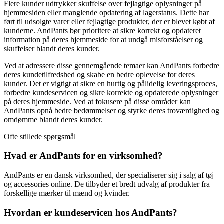
Flere kunder udtrykker skuffelse over fejlagtige oplysninger på
hjemmesiden eller manglende opdatering af lagerstatus. Dette har
ført til udsolgte varer eller fejlagtige produkter, der er blevet købt af
kunderne. AndPants bør prioritere at sikre korrekt og opdateret
information på deres hjemmeside for at undgå misforståelser og
skuffelser blandt deres kunder.
Ved at adressere disse gennemgående temaer kan AndPants forbedre
deres kundetilfredshed og skabe en bedre oplevelse for deres
kunder. Det er vigtigt at sikre en hurtig og pålidelig leveringsproces,
forbedre kundeservicen og sikre korrekte og opdaterede oplysninger
på deres hjemmeside. Ved at fokusere på disse områder kan
AndPants opnå bedre bedømmelser og styrke deres troværdighed og
omdømme blandt deres kunder.
Ofte stillede spørgsmål
Hvad er AndPants for en virksomhed?
AndPants er en dansk virksomhed, der specialiserer sig i salg af tøj
og accessories online. De tilbyder et bredt udvalg af produkter fra
forskellige mærker til mænd og kvinder.
Hvordan er kundeservicen hos AndPants?