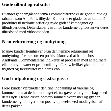
Gode tilbud og rabatter
Et andet gennemgående tema i kommentarerne er de gode tilbud og
rabatter, som AndPants tilbyder. Kunderne er glade for at kunne få
produkter til nedsatte priser og nyde godt af kampagner og
tilbudsperioder. Dette skaber værdi for kunderne og forstærker deres
tilfredshed med virksomheden.
Nem returnering og ombytning
Mange kunder fremhæver også den nemme returnering og
ombytning af varer som en positiv faktor ved at handle hos
AndPants. Kommentarerne indikerer, at processen med at returnere
eller ombytte varer er problemfri og effektiv, hvilket giver kunderne
tryghed og fleksibilitet ved deres køb.
God indpakning og ekstra gaver
Flere kunder værdsætter den fine indpakning af varerne og
kommenterer, at de har modtaget ekstra gaver eller goodiebags med
deres køb. Denne ekstra opmærksomhed overrasker og glæder
kunderne og bidrager til en positiv oplevelse ved modtagelsen af
deres pakker.