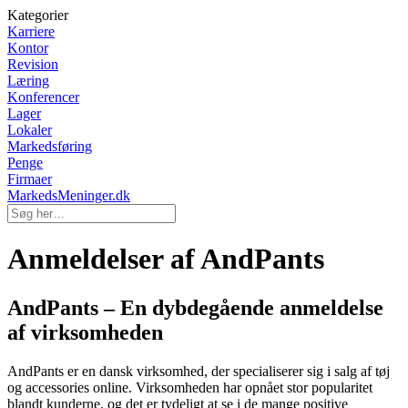
Kategorier
Karriere
Kontor
Revision
Læring
Konferencer
Lager
Lokaler
Markedsføring
Penge
Firmaer
MarkedsMeninger.dk
Anmeldelser af AndPants
AndPants – En dybdegående anmeldelse
af virksomheden
AndPants er en dansk virksomhed, der specialiserer sig i salg af tøj
og accessories online. Virksomheden har opnået stor popularitet
blandt kunderne, og det er tydeligt at se i de mange positive