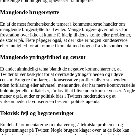
forskellige holdninger og oplevelser fra brugerne.
Manglende brugerstøtte
En af de mest fremherskende temaer i kommentarerne handler om
manglende brugerstøtte fra Twitter. Mange brugere giver udtryk for
frustration over ikke at kunne få hjælp til deres konto eller problemer,
de støder på. Flere påpeger også, at der ikke er nogen kundeservice
eller mulighed for at komme i kontakt med nogen fra virksomheden.
Manglende ytringsfrihed og censur
Et andet almindeligt tema blandt de negative kommentarer er, at
Twitter bliver beskyldt for at overtræde ytringsfriheden og udøve
censur. Brugere forklarer, at konservative profiler bliver suspenderet
uden forklaring eller advarsel, mens andre, der har mere kontroversielle
holdninger eller udtalelser, får lov til at blive uden konsekvenser. Nogle
mener også, at der er politisk bias i Twitters moderation og at
virksomheden favoriserer en bestemt politisk agenda.
Teknisk fejl og begrænsninger
En del af kommentarerne fremhæver også tekniske problemer og
begrænsninger på Twitter. Nogle brugere klager over, at de ikke kan