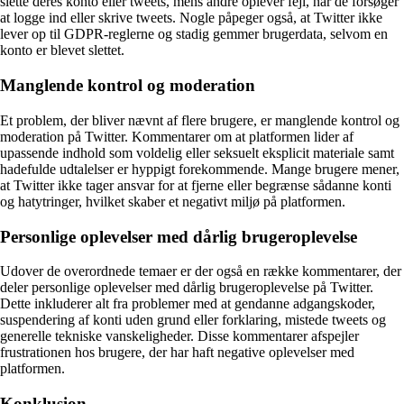
slette deres konto eller tweets, mens andre oplever fejl, når de forsøger
at logge ind eller skrive tweets. Nogle påpeger også, at Twitter ikke
lever op til GDPR-reglerne og stadig gemmer brugerdata, selvom en
konto er blevet slettet.
Manglende kontrol og moderation
Et problem, der bliver nævnt af flere brugere, er manglende kontrol og
moderation på Twitter. Kommentarer om at platformen lider af
upassende indhold som voldelig eller seksuelt eksplicit materiale samt
hadefulde udtalelser er hyppigt forekommende. Mange brugere mener,
at Twitter ikke tager ansvar for at fjerne eller begrænse sådanne konti
og hatytringer, hvilket skaber et negativt miljø på platformen.
Personlige oplevelser med dårlig brugeroplevelse
Udover de overordnede temaer er der også en række kommentarer, der
deler personlige oplevelser med dårlig brugeroplevelse på Twitter.
Dette inkluderer alt fra problemer med at gendanne adgangskoder,
suspendering af konti uden grund eller forklaring, mistede tweets og
generelle tekniske vanskeligheder. Disse kommentarer afspejler
frustrationen hos brugere, der har haft negative oplevelser med
platformen.
Konklusion