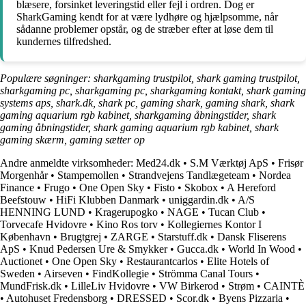
blæsere, forsinket leveringstid eller fejl i ordren. Dog er
SharkGaming kendt for at være lydhøre og hjælpsomme, når
sådanne problemer opstår, og de stræber efter at løse dem til
kundernes tilfredshed.
Populære søgninger: sharkgaming trustpilot, shark gaming trustpilot,
sharkgaming pc, sharkgaming pc, sharkgaming kontakt, shark gaming
systems aps, shark.dk, shark pc, gaming shark, gaming shark, shark
gaming aquarium rgb kabinet, sharkgaming åbningstider, shark
gaming åbningstider, shark gaming aquarium rgb kabinet, shark
gaming skærm, gaming sætter op
Andre anmeldte virksomheder:
Med24.dk
•
S.M Værktøj ApS
•
Frisør
Morgenhår
•
Stampemollen
•
Strandvejens Tandlægeteam
•
Nordea
Finance
•
Frugo
•
One Open Sky
•
Fisto
•
Skobox
•
A Hereford
Beefstouw
•
HiFi Klubben Danmark
•
uniggardin.dk
•
A/S
HENNING LUND
•
Kragerupogko
•
NAGE
•
Tucan Club
•
Torvecafe Hvidovre
•
Kino Ros torv
•
Kollegiernes Kontor I
København
•
Brugtgrej
•
ZARGE
•
Starstuff.dk
•
Dansk Fliserens
ApS
•
Knud Pedersen Ure & Smykker
•
Gucca.dk
•
World In Wood
•
Auctionet
•
One Open Sky
•
Restaurantcarlos
•
Elite Hotels of
Sweden
•
Airseven
•
FindKollegie
•
Strömma Canal Tours
•
MundFrisk.dk
•
LilleLiv Hvidovre
•
VW Birkerod
•
Strøm
•
CAINTÈ
•
Autohuset Fredensborg
•
DRESSED
•
Scor.dk
•
Byens Pizzaria
•