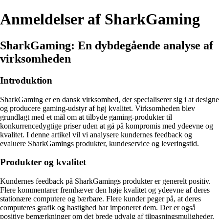
Anmeldelser af SharkGaming
SharkGaming: En dybdegående analyse af
virksomheden
Introduktion
SharkGaming er en dansk virksomhed, der specialiserer sig i at designe
og producere gaming-udstyr af høj kvalitet. Virksomheden blev
grundlagt med et mål om at tilbyde gaming-produkter til
konkurrencedygtige priser uden at gå på kompromis med ydeevne og
kvalitet. I denne artikel vil vi analysere kundernes feedback og
evaluere SharkGamings produkter, kundeservice og leveringstid.
Produkter og kvalitet
Kundernes feedback på SharkGamings produkter er generelt positiv.
Flere kommentarer fremhæver den høje kvalitet og ydeevne af deres
stationære computere og bærbare. Flere kunder peger på, at deres
computeres grafik og hastighed har imponeret dem. Der er også
positive bemærkninger om det brede udvalg af tilpasningsmuligheder,