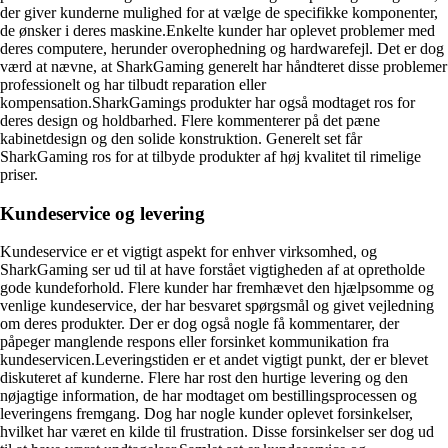
der giver kunderne mulighed for at vælge de specifikke komponenter,
de ønsker i deres maskine.Enkelte kunder har oplevet problemer med
deres computere, herunder overophedning og hardwarefejl. Det er dog
værd at nævne, at SharkGaming generelt har håndteret disse problemer
professionelt og har tilbudt reparation eller
kompensation.SharkGamings produkter har også modtaget ros for
deres design og holdbarhed. Flere kommenterer på det pæne
kabinetdesign og den solide konstruktion. Generelt set får
SharkGaming ros for at tilbyde produkter af høj kvalitet til rimelige
priser.
Kundeservice og levering
Kundeservice er et vigtigt aspekt for enhver virksomhed, og
SharkGaming ser ud til at have forstået vigtigheden af at opretholde
gode kundeforhold. Flere kunder har fremhævet den hjælpsomme og
venlige kundeservice, der har besvaret spørgsmål og givet vejledning
om deres produkter. Der er dog også nogle få kommentarer, der
påpeger manglende respons eller forsinket kommunikation fra
kundeservicen.Leveringstiden er et andet vigtigt punkt, der er blevet
diskuteret af kunderne. Flere har rost den hurtige levering og den
nøjagtige information, de har modtaget om bestillingsprocessen og
leveringens fremgang. Dog har nogle kunder oplevet forsinkelser,
hvilket har været en kilde til frustration. Disse forsinkelser ser dog ud