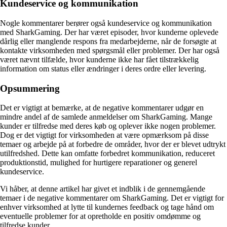
Kundeservice og kommunikation
Nogle kommentarer berører også kundeservice og kommunikation
med SharkGaming. Der har været episoder, hvor kunderne oplevede
dårlig eller manglende respons fra medarbejderne, når de forsøgte at
kontakte virksomheden med spørgsmål eller problemer. Der har også
været nævnt tilfælde, hvor kunderne ikke har fået tilstrækkelig
information om status eller ændringer i deres ordre eller levering.
Opsummering
Det er vigtigt at bemærke, at de negative kommentarer udgør en
mindre andel af de samlede anmeldelser om SharkGaming. Mange
kunder er tilfredse med deres køb og oplever ikke nogen problemer.
Dog er det vigtigt for virksomheden at være opmærksom på disse
temaer og arbejde på at forbedre de områder, hvor der er blevet udtrykt
utilfredshed. Dette kan omfatte forbedret kommunikation, reduceret
produktionstid, mulighed for hurtigere reparationer og generel
kundeservice.
Vi håber, at denne artikel har givet et indblik i de gennemgående
temaer i de negative kommentarer om SharkGaming. Det er vigtigt for
enhver virksomhed at lytte til kundernes feedback og tage hånd om
eventuelle problemer for at opretholde en positiv omdømme og
tilfredse kunder.