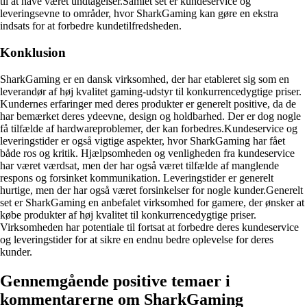
til at have været undtagelser.Samlet set er kundeservice og
leveringsevne to områder, hvor SharkGaming kan gøre en ekstra
indsats for at forbedre kundetilfredsheden.
Konklusion
SharkGaming er en dansk virksomhed, der har etableret sig som en
leverandør af høj kvalitet gaming-udstyr til konkurrencedygtige priser.
Kundernes erfaringer med deres produkter er generelt positive, da de
har bemærket deres ydeevne, design og holdbarhed. Der er dog nogle
få tilfælde af hardwareproblemer, der kan forbedres.Kundeservice og
leveringstider er også vigtige aspekter, hvor SharkGaming har fået
både ros og kritik. Hjælpsomheden og venligheden fra kundeservice
har været værdsat, men der har også været tilfælde af manglende
respons og forsinket kommunikation. Leveringstider er generelt
hurtige, men der har også været forsinkelser for nogle kunder.Generelt
set er SharkGaming en anbefalet virksomhed for gamere, der ønsker at
købe produkter af høj kvalitet til konkurrencedygtige priser.
Virksomheden har potentiale til fortsat at forbedre deres kundeservice
og leveringstider for at sikre en endnu bedre oplevelse for deres
kunder.
Gennemgående positive temaer i
kommentarerne om SharkGaming