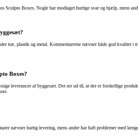
s Sculpto Boxes. Nogle har modtaget hurtige svar og hjælp, mens andre h
 byggesæt?
nder træ, plastik og metal. Kommentarerne nævner både god kvalitet i m
pto Boxes?
e leverancer af byggesæt. Det ser ud til, at der er forskellige produk
ser.
arer nævner hurtig levering, mens andre har haft problemer med læng