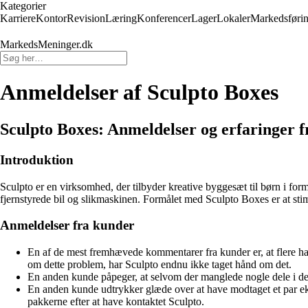
Kategorier
Karriere
Kontor
Revision
Læring
Konferencer
Lager
Lokaler
Markedsføri
MarkedsMeninger.dk
Anmeldelser af Sculpto Boxes
Sculpto Boxes: Anmeldelser og erfaringer 
Introduktion
Sculpto er en virksomhed, der tilbyder kreative byggesæt til børn i for
fjernstyrede bil og slikmaskinen. Formålet med Sculpto Boxes er at sti
Anmeldelser fra kunder
En af de mest fremhævede kommentarer fra kunder er, at flere ha
om dette problem, har Sculpto endnu ikke taget hånd om det.
En anden kunde påpeger, at selvom der manglede nogle dele i den
En anden kunde udtrykker glæde over at have modtaget et par eks
pakkerne efter at have kontaktet Sculpto.