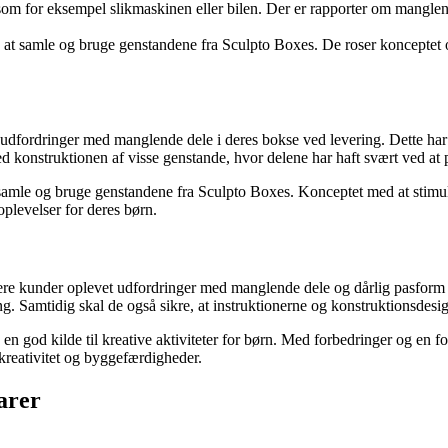
om for eksempel slikmaskinen eller bilen. Der er rapporter om manglend
 at samle og bruge genstandene fra Sculpto Boxes. De roser konceptet og
dfordringer med manglende dele i deres bokse ved levering. Dette har fo
ed konstruktionen af visse genstande, hvor delene har haft svært ved at 
 samle og bruge genstandene fra Sculpto Boxes. Konceptet med at stimul
plevelser for deres børn.
ere kunder oplevet udfordringer med manglende dele og dårlig pasform i 
ring. Samtidig skal de også sikre, at instruktionerne og konstruktionsdesig
e en god kilde til kreative aktiviteter for børn. Med forbedringer og en
 kreativitet og byggefærdigheder.
arer