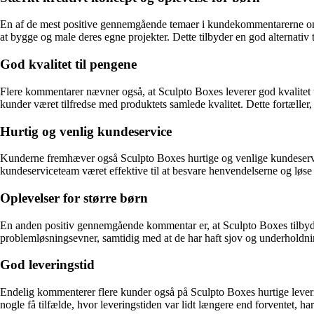
En af de mest positive gennemgående temaer i kundekommentarerne om S
at bygge og male deres egne projekter. Dette tilbyder en god alternativ 
God kvalitet til pengene
Flere kommentarer nævner også, at Sculpto Boxes leverer god kvalitet t
kunder været tilfredse med produktets samlede kvalitet. Dette fortæller, a
Hurtig og venlig kundeservice
Kunderne fremhæver også Sculpto Boxes hurtige og venlige kundeservice
kundeserviceteam været effektive til at besvare henvendelserne og løse e
Oplevelser for større børn
En anden positiv gennemgående kommentar er, at Sculpto Boxes tilbyder 
problemløsningsevner, samtidig med at de har haft sjov og underholdni
God leveringstid
Endelig kommenterer flere kunder også på Sculpto Boxes hurtige leverings
nogle få tilfælde, hvor leveringstiden var lidt længere end forventet, ha