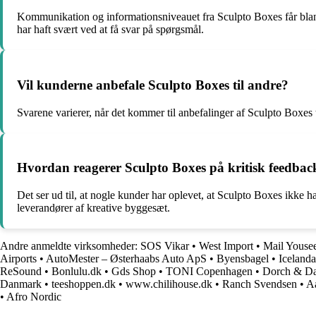
Kommunikation og informationsniveauet fra Sculpto Boxes får blan
har haft svært ved at få svar på spørgsmål.
Vil kunderne anbefale Sculpto Boxes til andre?
Svarene varierer, når det kommer til anbefalinger af Sculpto Boxes
Hvordan reagerer Sculpto Boxes på kritisk feedbac
Det ser ud til, at nogle kunder har oplevet, at Sculpto Boxes ikke h
leverandører af kreative byggesæt.
Andre anmeldte virksomheder:
SOS Vikar
•
West Import
•
Mail Youse
Airports
•
AutoMester – Østerhaabs Auto ApS
•
Byensbagel
•
Icelanda
ReSound
•
Bonlulu.dk
•
Gds Shop
•
TONI Copenhagen
•
Dorch & Da
Danmark
•
teeshoppen.dk
•
www.chilihouse.dk
•
Ranch Svendsen
•
Aa
•
Afro Nordic