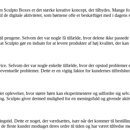
culpto Boxes er det stærke kreative koncept, der tilbydes. Mange foræ
til de digitale aktiviteter, som børnene ofte er beskæftiget med i dagens
il pengene. Selvom der var nogle få tilfælde, hvor delene ikke passede 
t Sculpto gør en indsats for at levere produkter af høj kvalitet, der kan h
. Selvom der var nogle enkelte tilfælde, hvor der opstod problemer ell
ventuelle problemer. Dette er en vigtig faktor for kundernes tilfredshed
oplevelser, hvor større børn kan eksperimentere og udfordre sig selv. 
ng. Sculpto giver dermed mulighed for en meningsfuld og givende aktiv
tid. Dette er noget, der værdsættes, især når det kommer til bestilling 
r de fleste kunder modtaget deres ordre til tiden og har været tilfredse m