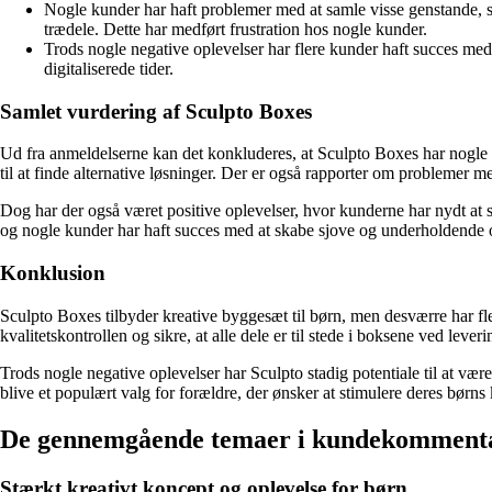
Nogle kunder har haft problemer med at samle visse genstande, s
trædele. Dette har medført frustration hos nogle kunder.
Trods nogle negative oplevelser har flere kunder haft succes med
digitaliserede tider.
Samlet vurdering af Sculpto Boxes
Ud fra anmeldelserne kan det konkluderes, at Sculpto Boxes har nogle u
til at finde alternative løsninger. Der er også rapporter om problemer m
Dog har der også været positive oplevelser, hvor kunderne har nydt at
og nogle kunder har haft succes med at skabe sjove og underholdende o
Konklusion
Sculpto Boxes tilbyder kreative byggesæt til børn, men desværre har fl
kvalitetskontrollen og sikre, at alle dele er til stede i boksene ved leve
Trods nogle negative oplevelser har Sculpto stadig potentiale til at vær
blive et populært valg for forældre, der ønsker at stimulere deres børns
De gennemgående temaer i kundekomment
Stærkt kreativt koncept og oplevelse for børn