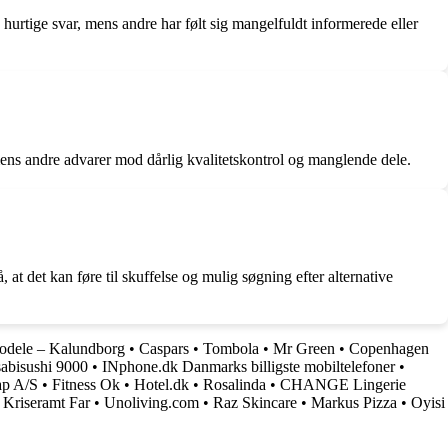
tige svar, mens andre har følt sig mangelfuldt informerede eller
mens andre advarer mod dårlig kvalitetskontrol og manglende dele.
at det kan føre til skuffelse og mulig søgning efter alternative
odele – Kalundborg
•
Caspars
•
Tombola
•
Mr Green
•
Copenhagen
abisushi 9000
•
INphone.dk Danmarks billigste mobiltelefoner
•
ap A/S
•
Fitness Ok
•
Hotel.dk
•
Rosalinda
•
CHANGE Lingerie
•
Kriseramt Far
•
Unoliving.com
•
Raz Skincare
•
Markus Pizza
•
Oyisi