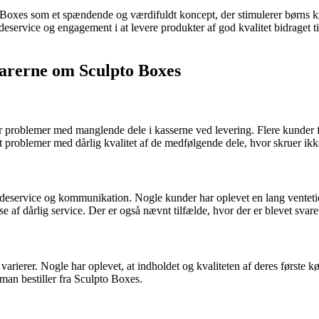
oxes som et spændende og værdifuldt koncept, der stimulerer børns kre
service og engagement i at levere produkter af god kvalitet bidraget til
arerne om Sculpto Boxes
oblemer med manglende dele i kasserne ved levering. Flere kunder fortæl
vnt problemer med dårlig kvalitet af de medfølgende dele, hvor skruer ik
rvice og kommunikation. Nogle kunder har oplevet en lang ventetid på 
lse af dårlig service. Der er også nævnt tilfælde, hvor der er blevet svar
rierer. Nogle har oplevet, at indholdet og kvaliteten af deres første k
man bestiller fra Sculpto Boxes.