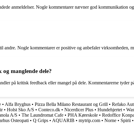
dede anmeldelser. Nogle kommentarer nævner god kommunikation og hur
 til andre. Nogle kommentarer er positive og anbefaler virksomheden, 
k og manglende dele?
andler på kritisk feedback eller mangel på dele. Kommentarerne tyder på, 
e
•
Alfa Bryghus
•
Pizza Bella Milano Restaurant og Grill
•
Refako Aut
ir
•
Holst Sko A/S
•
Conteco.dk
•
Nicerdicer Plus
•
Hundehjertet
•
Was
nola A/S
•
The Laundromat Cafe
•
PHA Køreskole
•
Redoffice Konp
rhus Osteopati
•
Q Grips
•
AQUARIB
•
mytrip.com
•
Norne
•
Spirii