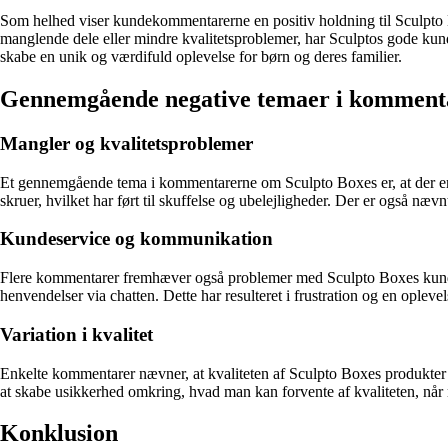
Som helhed viser kundekommentarerne en positiv holdning til Sculpto B
manglende dele eller mindre kvalitetsproblemer, har Sculptos gode kunde
skabe en unik og værdifuld oplevelse for børn og deres familier.
Gennemgående negative temaer i komment
Mangler og kvalitetsproblemer
Et gennemgående tema i kommentarerne om Sculpto Boxes er, at der er pr
skruer, hvilket har ført til skuffelse og ubelejligheder. Der er også næ
Kundeservice og kommunikation
Flere kommentarer fremhæver også problemer med Sculpto Boxes kundese
henvendelser via chatten. Dette har resulteret i frustration og en opleve
Variation i kvalitet
Enkelte kommentarer nævner, at kvaliteten af Sculpto Boxes produkter va
at skabe usikkerhed omkring, hvad man kan forvente af kvaliteten, når 
Konklusion