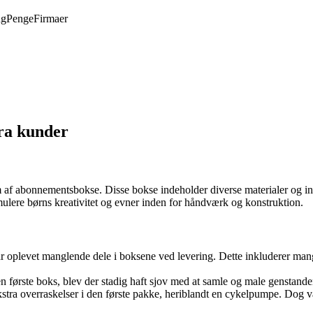
ng
Penge
Firmaer
fra kunder
m af abonnementsbokse. Disse bokse indeholder diverse materialer og ins
mulere børns kreativitet og evner inden for håndværk og konstruktion.
r oplevet manglende dele i boksene ved levering. Dette inkluderer mang
 første boks, blev der stadig haft sjov med at samle og male genstande
tra overraskelser i den første pakke, heriblandt en cykelpumpe. Dog va