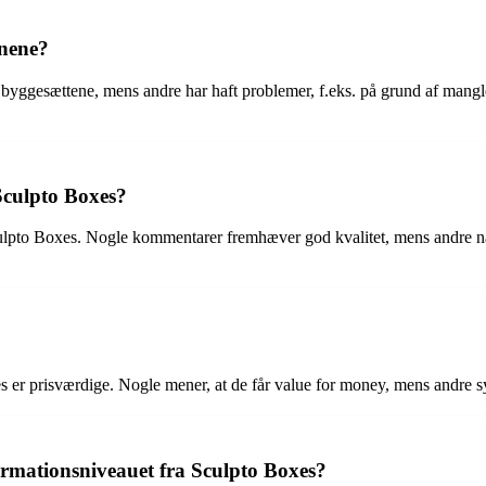
rnene?
 byggesættene, mens andre har haft problemer, f.eks. på grund af mang
Sculpto Boxes?
culpto Boxes. Nogle kommentarer fremhæver god kvalitet, mens andre næv
 prisværdige. Nogle mener, at de får value for money, mens andre synes,
mationsniveauet fra Sculpto Boxes?