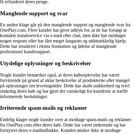
få refunderet deres penge.
Manglende support og svar
En anden klage går på den manglende support og manglende svar fra
OnePlay.com. Flere kunder har givet udtryk for, at de har forsøgt at
kontakte kundeservice via e-mail eller chat, men ikke har modtaget
nogen respons eller har fået meget langsom og utilstrækkelig hjælp.
Dette har resulteret i ekstra frustration og følelse af manglende
professionel kundesupport.
Utydelige oplysninger og beskrivelser
Nogle kunder bemærker også, at deres købsoplevelse har været
forvirrende på grund af uklar beskrivelse af produkterne eller mangel
på oplysninger om leveringstider. Dette har skabt usikkerhed og tvivl
omkring deres køb og har gjort det vanskeligt for kunderne at træffe
informerede beslutninger.
Irriterende spam-mails og reklamer
Endelig klager nogle kunder over at modtage spam-mails og reklamer
fra OnePlay.com efter deres køb. Dette har været irriterende og har
forstyrret deres e-mailindbakke. Kunden ønsker ikke at modtage